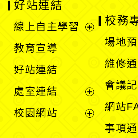
好站連結
校務
線上自主學習
展
場地預
教育宣導
開
維修通
好站連結
選
會議記
處室連結
單
展
網站F
校園網站
開
展
事項通