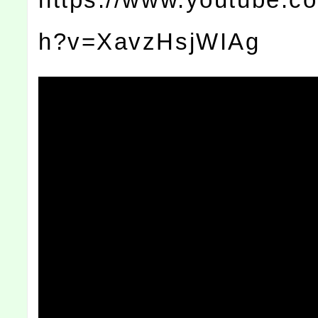
h?v=XavzHsjWIAg