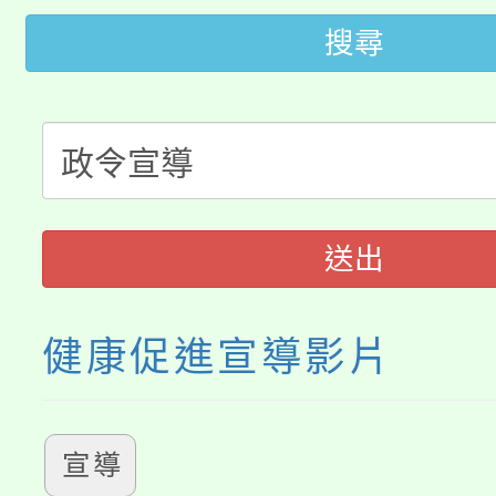
公告本校115學年度第
代理(課)教師甄選結果(
搜尋
轉知中國文化大學推廣
代理(課)教師甄選結果(
轉知苗栗縣政府辦理11
《TA101》溝通分析
桃園市115學年度學生
縣市「校園短影音徵選
程，歡迎學生輔導中心
「桃園市補助參觀特色
要點
門員」簡章及活動海報
心理、諮商輔導、社會
送出
展演活動實施計畫」
踴躍報名參加。
系所師生報名參加。
健康促進宣導影片
宣導