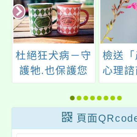
民
杜絕狂犬病－守
檢送「
學
護牠.也保護您
心理諮
子
相關衛
資源服
頁面QRcod
迎