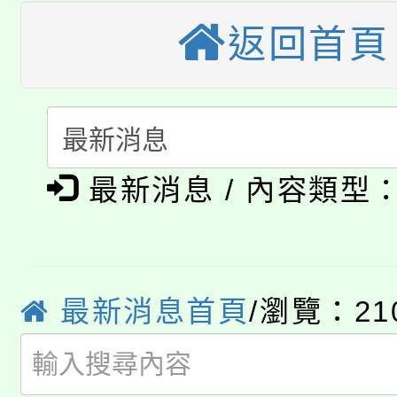
轉知中國文化大學推廣
代理(課)教師甄選結果(
返回首頁
轉知苗栗縣政府辦理11
《TA101》溝通分析
桃園市115學年度學生
縣市「校園短影音徵選
程，歡迎學生輔導中心
「桃園市補助參觀特色
要點
門員」簡章及活動海報
心理、諮商輔導、社會
淨零綠領人才培育課程
最新消息 / 內容類型
展演活動實施計畫」
踴躍報名參加。
系所師生報名參加。
公告本校115學年度第1
「2026金融保險知識
代理(課)教師甄選結果(
最新消息首頁
/瀏覽：21
桃園市115學年度學生
車」活動
公告本校115學年度第
生本土語及新住民語歌