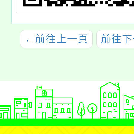
←
前往上一頁
前往下