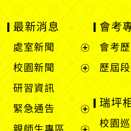
最新消息
會考
處室新聞
會考歷
展
校園新聞
歷屆段
開
展
研習資訊
選
開
瑞坪
緊急通告
單
選
展
校園巡
親師生專區