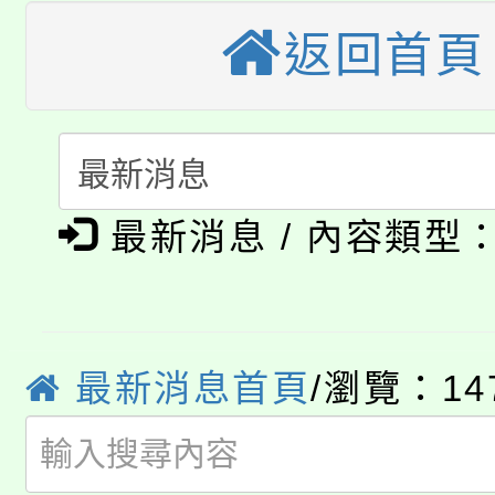
車」活動
返回首頁
公告本校115學年度第
生本土語及新住民語歌
公告本校115學年度第
代理(課)教師甄選結果(
轉知中國文化大學推廣
代理(課)教師甄選結果(
淨零綠生活教案入校路
《TA101》溝通分析
最新消息 / 內容類型
115年食農教育專業人
會
程，歡迎學生輔導中心
學期銜接期間理賠案件
程
心理、諮商輔導、社會
淨零綠領人才培育課程
學籍身 分審查程序及
最新消息首頁
/瀏覽：14
系所師生報名參加。
公告本校115學年度第1
版
「2026金融保險知識