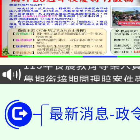
淨零綠生活教案入校路
115年食農教育專業人
會
學期銜接期間理賠案件
程
淨零綠領人才培育課程
學籍身 分審查程序及
公告本校115學年度第1
版
最新消息-政
「2026金融保險知識
代理(課)教師甄選結果(
桃園市115學年度學生