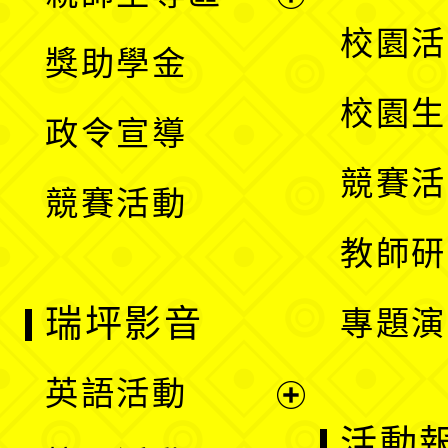
單
開
展
校園活
獎助學金
選
開
校園生
政令宣導
單
選
競賽活
競賽活動
單
教師研
瑞坪影音
專題演
英語活動
展
活動