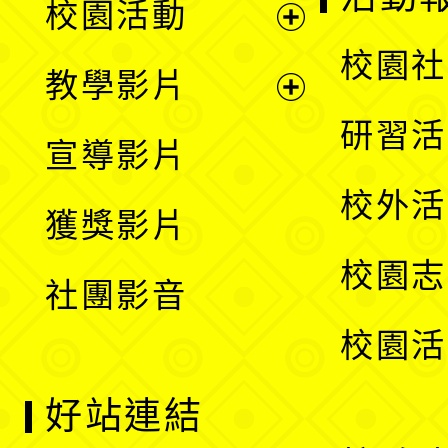
校園活動
開
展
校園社
教學影片
選
開
展
研習活
宣導影片
單
選
開
校外活
獲獎影片
單
選
校園志
社團影音
單
校園活
好站連結