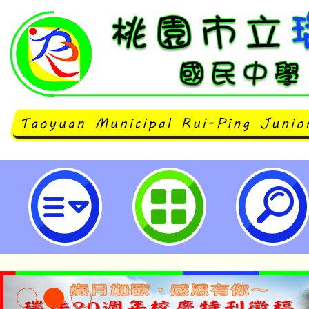
轉知112年3月30日考試院會同行
「公務員發表職務言論同意辦法」
同意辦法」(以下簡稱兼職同意辦法
兼任非營利事業或團體受有報酬職
考試院同日廢止一案-桃園市立瑞坪