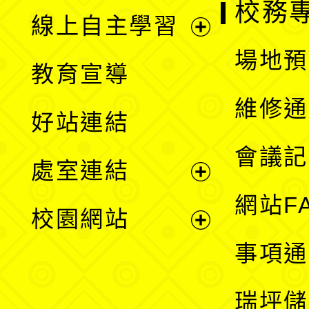
校務
線上自主學習
展
場地預
教育宣導
開
維修通
好站連結
選
會議記
處室連結
單
展
網站F
校園網站
開
展
事項通
選
開
瑞坪儲