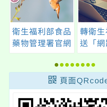
感
衛生福利部食品
轉衛生
藥物管理署官網
送「網
日
「親子食光專
慣自我
區」連結
及「心
健康學
頁面QRcod
資訊一