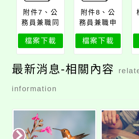
附件7、公
附件8、公
務員兼職同
務員兼職申
意辦法總說
請書範本
檔案下載
檔案下載
明
最新消息-相關內容
relat
information