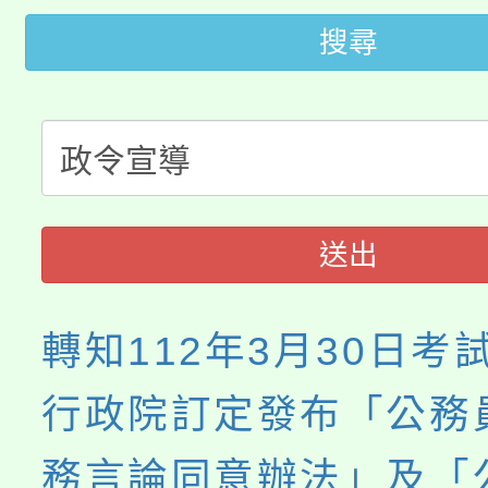
代理(課)教師甄選結果(
搜尋
桃園市115學年度學生
車」活動
公告本校115學年度第
生本土語及新住民語歌
公告本校115學年度第
代理(課)教師甄選結果(
轉知中國文化大學推廣
代理(課)教師甄選結果(
送出
《TA101》溝通分析
程，歡迎學生輔導中心
轉知112年3月30日考
心理、諮商輔導、社會
行政院訂定發布「公務
系所師生報名參加。
務言論同意辦法」及「