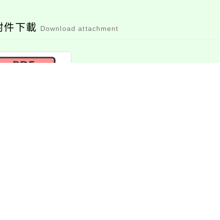
附件下載
Download attachment
防熱傷害衛教宣導
素材
檔案下載
消息-相關內容
related information