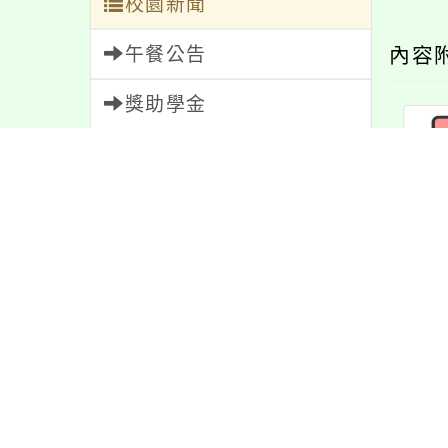
校園新聞
午餐公告
內容
獎助學金
人員招募
服務學習
研習資訊
預
緊急通告
防疫公告
親師生專區
最新