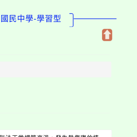
坪國民中學-學習型
開
啟
上
方
區
塊