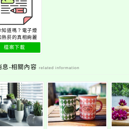
你知道嗎？電子煙
加熱菸的真相絢麗
裝下的迷幻陷阱」
檔案下載
人包及醫師圖解
消息-相關內容
related information