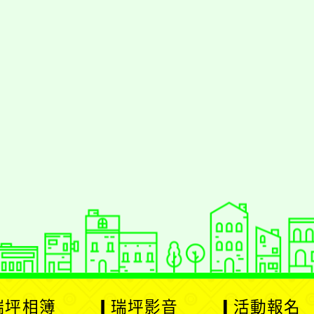
瑞坪相簿
瑞坪影音
活動報名