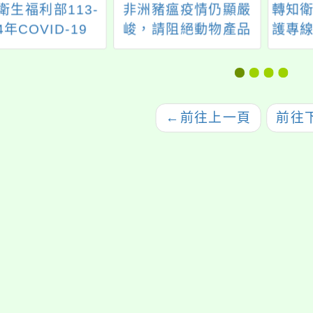
衛生福利部113-
非洲豬瘟疫情仍顯嚴
轉知衛
4年COVID-19
峻，請阻絕動物產品
護專線
.1疫苗接種訊息
違法輸入
供電
簡訊
通譯
←
前往上一頁
前往