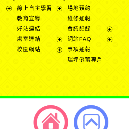
線上自主學習
場地預約
展
展
教育宣導
維修通報
開
開
好站連結
會議記錄
選
選
展
處室連結
網站FAQ
單
單
開
展
展
校園網站
事項通報
選
開
開
展
瑞坪儲蓄專戶
單
選
選
開
單
單
選
單