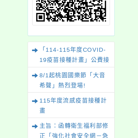
「114-115年度COVID-
19疫苗接種計畫」公費接
種對象擴大為「滿6個月
8/1起桃園國樂節「大音
以上尚未接種之民眾」措
希聲」熱烈登場!
施，延長至115年9月28
115年度流感疫苗接種計
日止
畫
主旨：函轉衛生福利部修
正「強化社會安全網－急