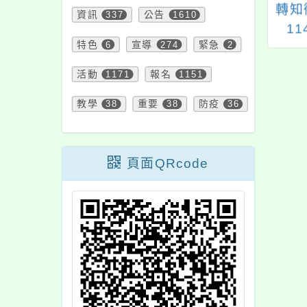
旨：有關本局錄製
月經教育宣導影片:青
轉知
資訊
337
公告
1610
3學年度市長畢業祝
春健康家-衛生棉的使
11
特色
6
宣導
274
緊急
2
影片一案，請查
用
JN
照。
活動
1171
報名
1151
教學
38
重要
38
防疫
36
頁面QRcode