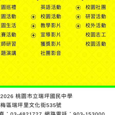
校園巡禮
英語活動
校園社團
展
校園活動
校園活動
研習活動
開
展
展
校園生活
教學影片
校外活動
選
開
開
展
展
競賽活動
宣導影片
校園志工
單
選
選
開
開
展
教師研習
獲獎影片
校園活動
單
單
選
選
開
專題演講
社團影音
單
單
選
單
2026
桃園市立瑞坪國民中學
楊梅區瑞坪里文化街535號
真：03-4821727
網路電話：903-153000