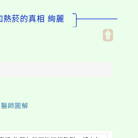
加熱菸的真相 絢麗
開
啟
上
方
區
塊
及醫師圖解