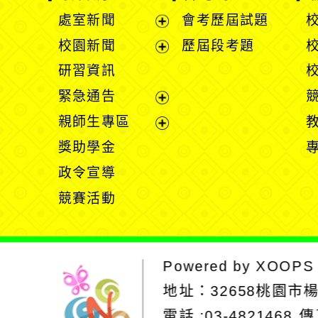
處室新聞
會考歷屆試題
展
校園新聞
歷屆段考題
開
展
研習資訊
選
開
緊急通告
單
選
展
親師生專區
單
開
展
獎助學金
選
開
政令宣導
單
選
競賽活動
單
Powered by
XOOPS
地址：
32658桃園市
電話 :03-4821468
傳