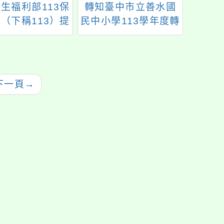
生福利部113保
轉知臺中市立善水國
轉知
（下稱113）提
民中小學113學年度轉
衛生
話、網路對談、
介就讀簡章（詳附
場安
服務及多國語言
件）一案，請查照。
防」
服務資訊一案，
圖卡
請查照。
下一頁
→