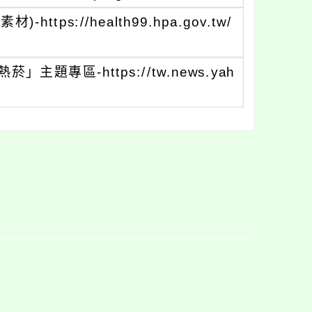
s://health99.hpa.gov.tw/
題專區-https://tw.news.yah