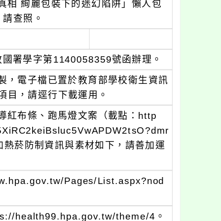
真相 絢麗包裝下的迷幻陷阱」懶人包
，請查照。
署學字第1140058359號函辦理。
製，電子檔已置於教育部學校衛生資訊
下載/其他項目，請逕行下載運用。
紅布條、跑馬燈文案（載點：http
MD75XiRC2keiBsluc5VwAPDW2tsO?dmr
及電子煙及加熱菸防制資訊與素材如下，請善加運
gov.tw/Pages/List.aspx?nod
lth99.hpa.gov.tw/theme/4。