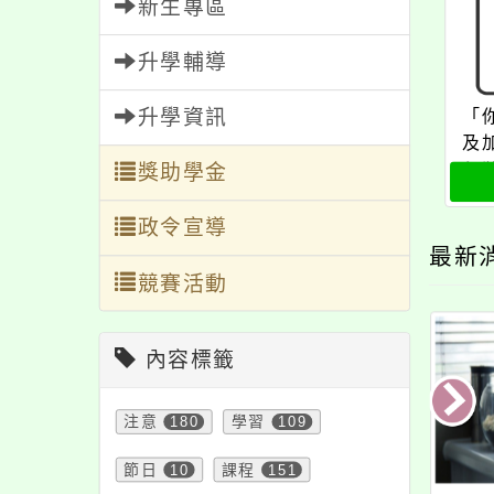
新生專區
升學輔導
升學資訊
「
及
包
獎助學金
懶
政令宣導
最新
競賽活動
內容標籤
注意
180
學習
109
節日
10
課程
151