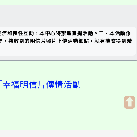
關閉區
交流和良性互動，本中心特辦理旨揭活動。二、本活動係
塊
期間，將收到的明信片照片上傳活動網站，就有機會得到精
。
年「幸福明信片傳情活動
開
啟
上
方