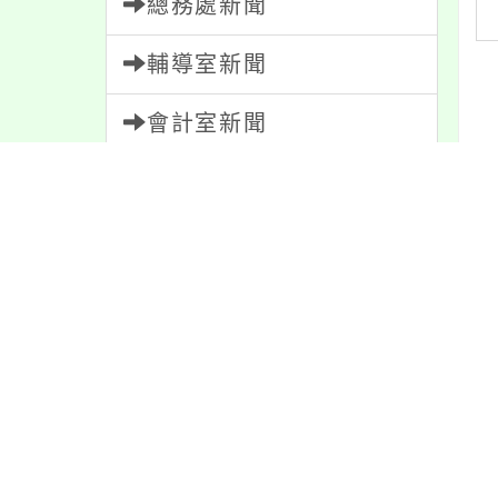
總務處新聞
輔導室新聞
會計室新聞
人事室新聞
內
家長會新聞
校園新聞
內
午餐公告
獎助學金
人員招募