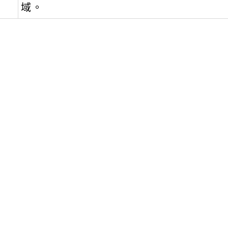
域。
文可瀏覽群組：
註冊會員
訪客
容附件下載
Download attachment