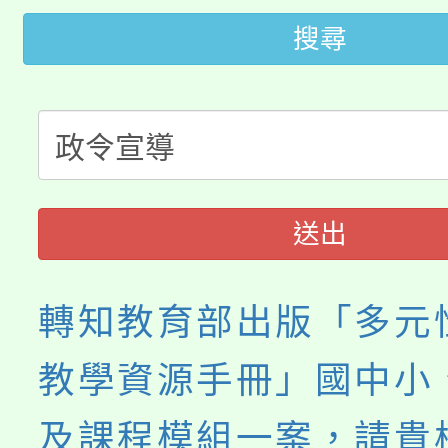
桃園市低收入戶享有免
田徑場及游泳池舉行。
搜尋
大園自造教育及科技中心
視費優惠，中低收入戶
大溪自造教育及科技中心
份教師增能研習
半價優惠，詳情可洽有
淨零綠生活教案入校路
份教師研習
者。
115年食農教育專業人
會
送出
程
轉知教育部出版「多元
教學資源手冊」國中小
及課程模組一案，請貴