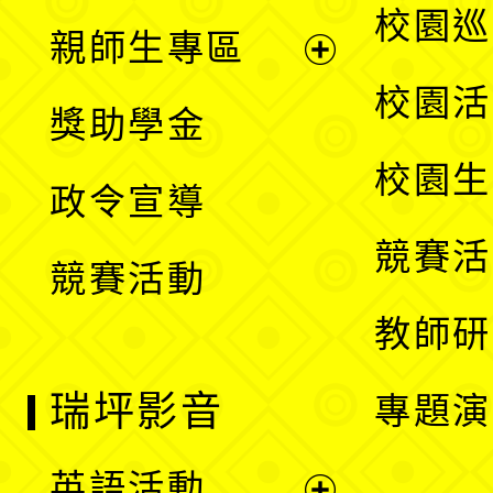
展
校園巡
親師生專區
單
開
展
校園活
獎助學金
選
開
校園生
政令宣導
單
選
競賽活
競賽活動
單
教師研
瑞坪影音
專題演
英語活動