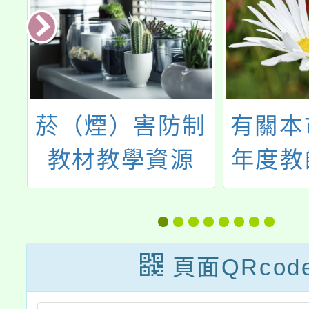
度
菸（煙）害防制
有關本市
苗
教材教學資源
年度教
費
線 (T
為
Tea
上
Helpl
頁面QRcod
心」一