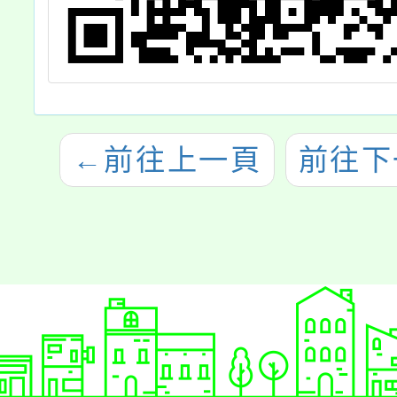
←
前往上一頁
前往下