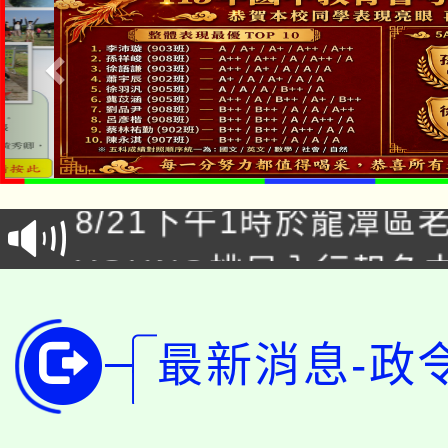
「本色祭」8/29、30
8/21下午1時於龍潭區
場熱烈登場!
YOUNG桃局內行報名
徵才活動。
8月14至27日，桃園
局官網。
115年桃園市運動會8/1
最新消息-政
開!
桃園市低收入戶享有免
田徑場及游泳池舉行。