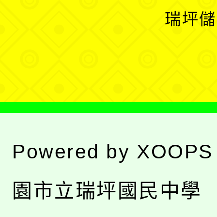
選
開
瑞坪儲
單
選
單
Powered by
XOOPS
園市立瑞坪國民中學