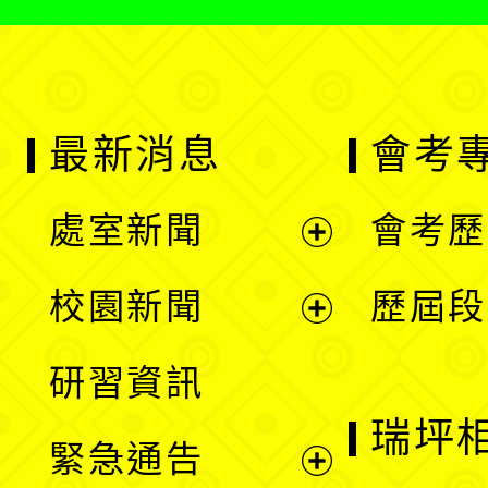
最新消息
會考
處室新聞
會考歷
展
校園新聞
歷屆段
開
展
研習資訊
選
開
瑞坪
緊急通告
單
選