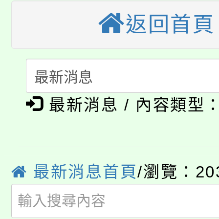
大園自造教育及科技中心
視費優惠，中低收入戶
返回首頁
大溪自造教育及科技中心
份教師增能研習
半價優惠，詳情可洽有
淨零綠生活教案入校路
份教師研習
者。
115年食農教育專業人
會
「本色祭」8/29、30
最新消息 / 內容類型
程
8/21下午1時於龍潭區
場熱烈登場!
YOUNG桃局內行報名
徵才活動。
最新消息首頁
/瀏覽：20
8月14至27日，桃園
局官網。
115年桃園市運動會8/1
開!