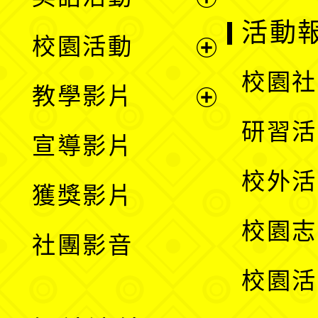
展
活動
校園活動
開
展
校園社
教學影片
選
開
展
研習活
宣導影片
單
選
開
校外活
獲獎影片
單
選
校園志
社團影音
單
校園活