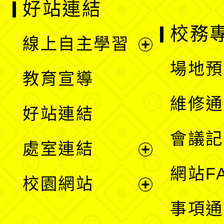
好站連結
校務
線上自主學習
展
場地預
教育宣導
開
維修通
好站連結
選
會議記
處室連結
單
展
網站F
校園網站
開
展
事項通