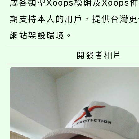
成各類型Xoops模組及Xoops
桃園市低收入戶享有免
田徑場及游泳池舉行。
期支持本人的用戶，提供台灣更
大園自造教育及科技中心
視費優惠，中低收入戶
網站架設環境。
大溪自造教育及科技中心
份教師增能研習
半價優惠，詳情可洽有
開發者相片
淨零綠生活教案入校路
份教師研習
者。
115年食農教育專業人
會
程