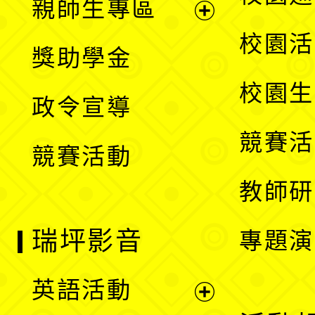
親師生專區
單
開
展
校園活
獎助學金
選
開
校園生
政令宣導
單
選
競賽活
競賽活動
單
教師研
瑞坪影音
專題演
英語活動