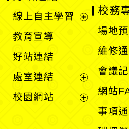
校務
線上自主學習
展
場地預
教育宣導
開
維修通
好站連結
選
會議記
處室連結
單
展
網站F
校園網站
開
展
事項通
選
開