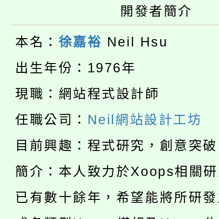
開發者簡介
大園自造教育及科技中心
視費優惠，中低收入戶
大溪自造教育及科技中心
本名：
徐嘉裕
Neil Hsu
份教師增能研習
半價優惠，詳情可洽有
淨零綠生活教案入校路
出生年份：1976年
份教師研習
者。
115年食農教育專業人
會
現職：網站程式設計師
「本色祭」8/29、30
程
任職公司：
Neil網站設計工坊
8/21下午1時於龍潭區
場熱烈登場!
目前興趣：程式研究，創意突破
YOUNG桃局內行報名
徵才活動。
簡介：本人致力於Xoops相關
8月14至27日，桃園
局官網。
已有數十餘年，希望能將所研發
115年桃園市運動會8/1
開!