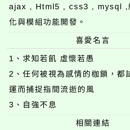
ajax , Html5 , css3 , mysq
化與模組功能開發。
喜愛名言
1、求知若飢 虛懷若愚
2、任何被視為感情的枷鎖，都
運而捕捉指間流逝的風
3、自強不息
相關連結