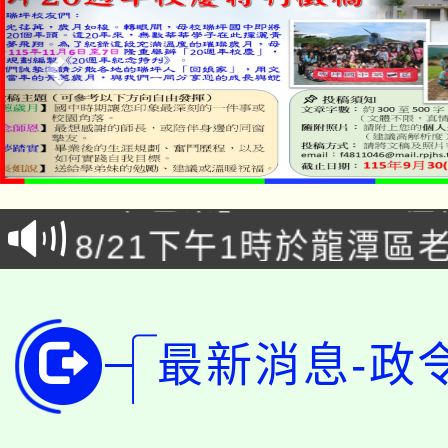
「本色祭」8/29、30
8/21下午1時於龍潭區
場熱烈登場!
YOUNG桃局內行報名
徵才活動。
8月14至27日，桃園
局官網。
最新消息-政
115年桃園市運動會8/1
開!
桃園市低收入戶享有免
田徑場及游泳池舉行。