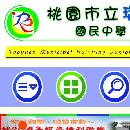
neilrpjhstyc網站設計者：徐嘉裕 N