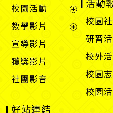
展
活動
校園活動
開
展
校園社
教學影片
選
開
展
研習活
宣導影片
單
選
開
校外活
獲獎影片
單
選
校園志
社團影音
單
校園活
好站連結