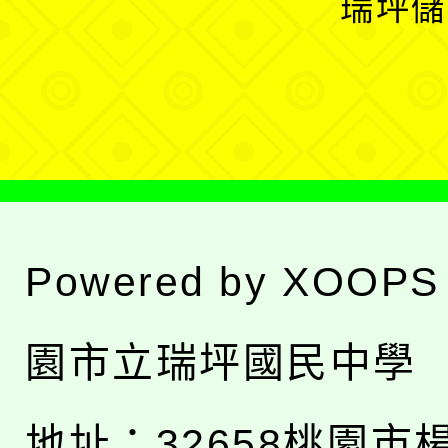
瑞坪儲
單
選
單
Powered by
XOOPS
園市立瑞坪國民中學
地址：
32658桃園市