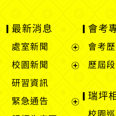
最新消息
會考
處室新聞
會考歷
展
校園新聞
歷屆段
開
展
研習資訊
選
開
瑞坪
緊急通告
單
選
展
校園巡