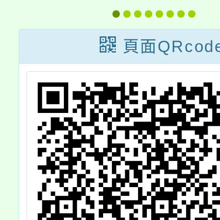
加
補教、愛心關
及績優
懷」教育登階公
遴選計
頁面QRcod
益活動一案
請