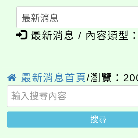
115年度「教育部表揚
展演活動實施計畫」
踴躍報名參加。
系所師生報名參加。
公告本校115學年度第1
義教育推展貢獻獎」
最新消息 / 內容類型
「2026金融保險知識
代理(課)教師甄選結果(
桃園市115學年度學生
車」活動
公告本校115學年度第
生本土語及新住民語歌
最新消息首頁
/瀏覽：20
公告本校115學年度第
代理(課)教師甄選結果(
轉知中國文化大學推廣
代理(課)教師甄選結果(
轉知苗栗縣政府辦理11
《TA101》溝通分析
搜尋
桃園市115學年度學生
縣市「校園短影音徵選
程，歡迎學生輔導中心