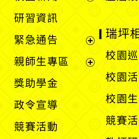
開
展
研習資訊
選
開
瑞坪
緊急通告
單
選
展
校園巡
親師生專區
單
開
展
校園活
獎助學金
選
開
校園生
政令宣導
單
選
競賽活
競賽活動
單