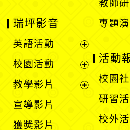
教師研
瑞坪影音
專題演
英語活動
展
活動
校園活動
開
展
校園社
教學影片
選
開
展
研習活
宣導影片
單
選
開
校外活
獲獎影片
單