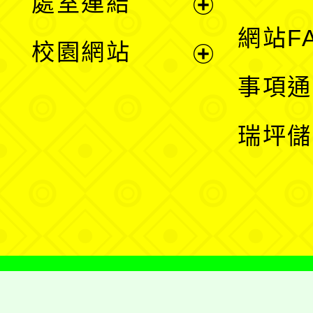
處室連結
單
展
網站F
校園網站
開
展
事項通
選
開
瑞坪儲
單
選
單