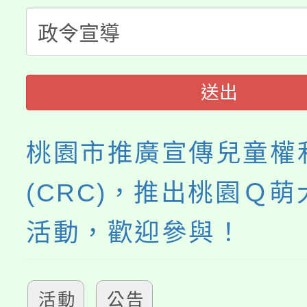
「桃園市補助參觀特色
要點
門員」簡章及活動海報
心理、諮商輔導、社會
115年度「教育部表揚
展演活動實施計畫」
踴躍報名參加。
系所師生報名參加。
義教育推展貢獻獎」
送出
桃園市推廣宣傳兒童權
(CRC)，推出桃園Ｑ
活動，歡迎參與！
活動
公告