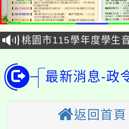
公告本校115學年度第1
「2026金融保險知識
代理(課)教師甄選結果(
桃園市115學年度學生
車」活動
公告本校115學年度第
生本土語及新住民語歌
公告本校115學年度第
代理(課)教師甄選結果(
最新消息-政
轉知中國文化大學推廣
代理(課)教師甄選結果(
轉知苗栗縣政府辦理11
《TA101》溝通分析
桃園市115學年度學生
縣市「校園短影音徵選
程，歡迎學生輔導中心
返回首頁
「桃園市補助參觀特色
要點
門員」簡章及活動海報
心理、諮商輔導、社會