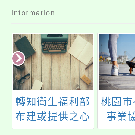
information
部
桃園市補習教育
轉知本
心
事業協會辦理
展局辦
源
114年度「優質
新住民