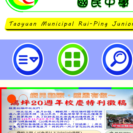
桃園市推廣宣傳兒童權利公約(CRC
萌大使推廣活動，歡迎參與！-桃園
學
「本色祭」8/29、30