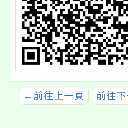
←
前往上一頁
前往下