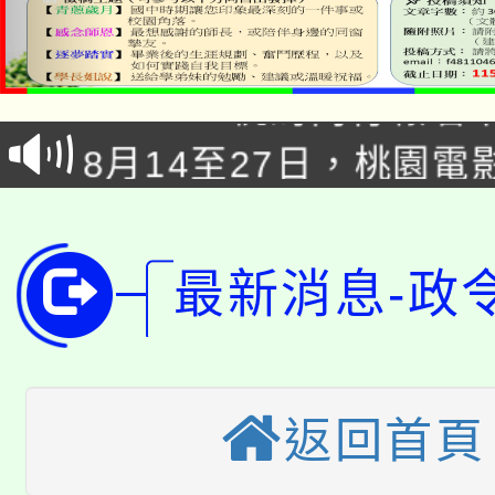
8/21下午1時於龍潭區
場熱烈登場!
YOUNG桃局內行報名
徵才活動。
8月14至27日，桃園
局官網。
115年桃園市運動會8/1
開!
桃園市低收入戶享有免
田徑場及游泳池舉行。
最新消息-政
大園自造教育及科技中心
視費優惠，中低收入戶
大溪自造教育及科技中心
份教師增能研習
半價優惠，詳情可洽有
淨零綠生活教案入校路
份教師研習
返回首頁
者。
115年食農教育專業人
會