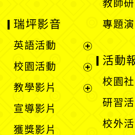
教師研
瑞坪影音
專題演
英語活動
展
活動
校園活動
開
展
校園社
教學影片
選
開
展
研習活
宣導影片
單
選
開
校外活
獲獎影片
單