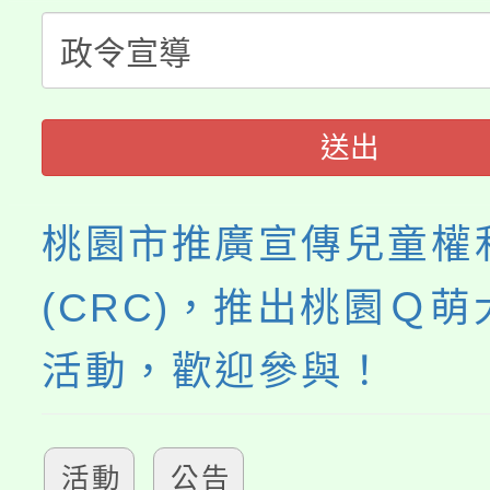
者。
115年食農教育專業人
會
程
送出
桃園市推廣宣傳兒童權
(CRC)，推出桃園Ｑ
活動，歡迎參與！
活動
公告