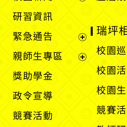
開
展
研習資訊
選
開
瑞坪
緊急通告
單
選
展
校園巡
親師生專區
單
開
展
校園活
獎助學金
選
開
校園生
政令宣導
單
選
競賽活
競賽活動
單