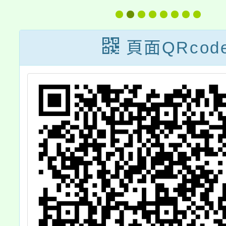
加
頁面QRcod