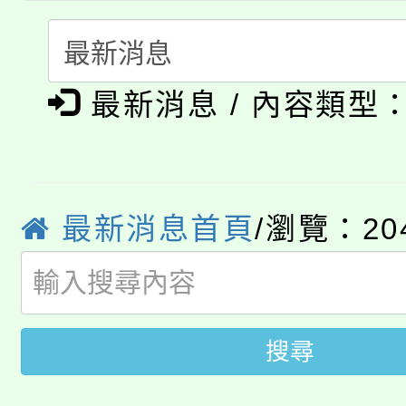
「本色祭」8/29、30
程
8/21下午1時於龍潭區
場熱烈登場!
最新消息 / 內容類型
YOUNG桃局內行報名
徵才活動。
8月14至27日，桃園
局官網。
115年桃園市運動會8/1
開!
最新消息首頁
/瀏覽：20
桃園市低收入戶享有免
田徑場及游泳池舉行。
大園自造教育及科技中心
視費優惠，中低收入戶
大溪自造教育及科技中心
份教師增能研習
搜尋
半價優惠，詳情可洽有
淨零綠生活教案入校路
份教師研習