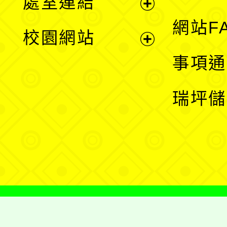
處室連結
單
展
網站F
校園網站
開
展
事項通
選
開
瑞坪儲
單
選
單