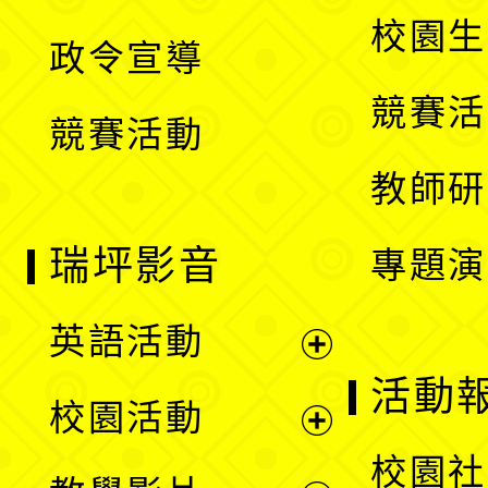
選
開
校園生
政令宣導
單
選
競賽活
競賽活動
單
教師研
瑞坪影音
專題演
英語活動
展
活動
校園活動
開
展
校園社