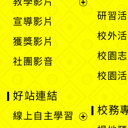
教學影片
選
開
展
研習活
宣導影片
單
選
開
校外活
獲獎影片
單
選
校園志
社團影音
單
校園活
好站連結
校務
線上自主學習