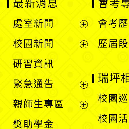
最新消息
會考
處室新聞
會考歷
展
校園新聞
歷屆段
開
展
研習資訊
選
開
瑞坪
緊急通告
單
選
展
校園巡
親師生專區
單
開
展
校園活
獎助學金