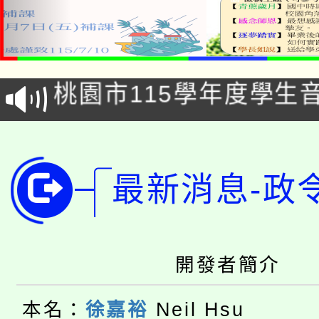
「2026金融保險知識
桃園市115學年度學生
車」活動
公告本校115學年度第
生本土語及新住民語歌
公告本校115學年度第
代理(課)教師甄選結果(
最新消息-政
轉知中國文化大學推廣
代理(課)教師甄選結果(
轉知苗栗縣政府辦理11
《TA101》溝通分析
桃園市115學年度學生
縣市「校園短影音徵選
開發者簡介
程，歡迎學生輔導中心
「桃園市補助參觀特色
要點
門員」簡章及活動海報
心理、諮商輔導、社會
本名：
徐嘉裕
Neil Hsu