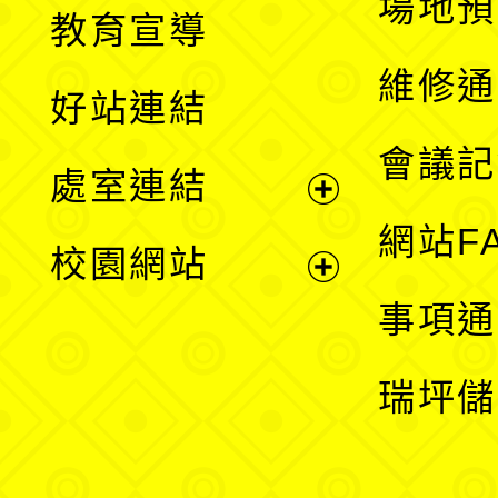
展
場地預
教育宣導
開
維修通
好站連結
選
會議記
處室連結
單
展
網站F
校園網站
開
展
事項通
選
開
瑞坪儲
單
選