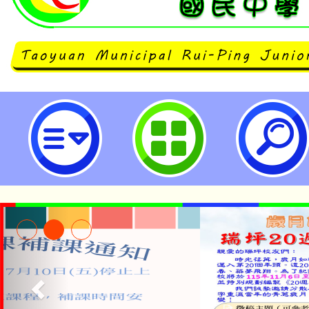
neilrpjhstyc網站設計者：徐嘉裕 N