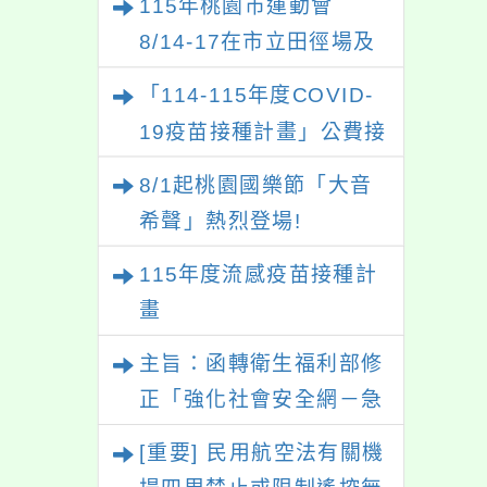
115年桃園市運動會
8/14-17在市立田徑場及
游泳池舉行。
「114-115年度COVID-
19疫苗接種計畫」公費接
種對象擴大為「滿6個月
8/1起桃園國樂節「大音
以上尚未接種之民眾」措
希聲」熱烈登場!
施，延長至115年9月28
115年度流感疫苗接種計
日止
畫
主旨：函轉衛生福利部修
正「強化社會安全網－急
難紓困實施方案」一案，
[重要] 民用航空法有關機
請參考運用，請查照。