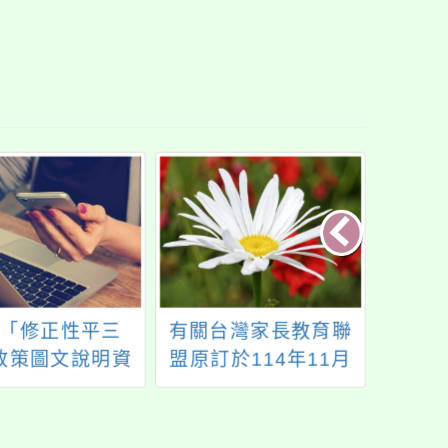
「修正性平三
有關台灣家長教育聯
「11
政策圖文說明資
盟原訂於114年11月
羅浮
料
29日(週六)假龍華科
獨招
技大學辦理之「技專
校院新進路-面向家長