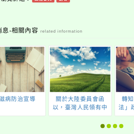
消息-相關內容
related information
滋病防治宣導
關於大陸委員會函
轉知
以，臺灣人民領有中
法」
共居民身分證或定居
證，均屬違反臺灣地
區與大陸地區人民關