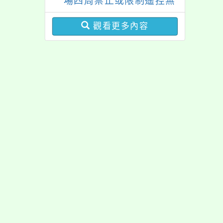
場四周禁止或限制遙控無
人機飛航活動規定
觀看更多內容
佈景版本：
neilrpjh
適用瀏覽器：Edge、Goo
Xoops版本：
XOOPS