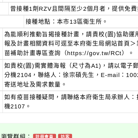
、
曾接種1劑RZV且間隔至少2個月者，提供免費
接種地點：本市13區衛生所。
、
為能順利推動旨揭接種計畫，請貴校(園)協助
報及計畫相關資料可逕至本府衛生局網站首頁＞
苗補助計畫專區查詢（https://gov.tw/RCt）。
、
如貴校(園)需實體海報（尺寸為A1)，請以電子郵件
分機2104，聯絡人：徐宗碩先生，E-mail：100244
寄送地址及需求數量。
、
如有疫苗接種疑問，請聯絡本府衛生局承辦人：技士 
機2107。
可瀏覽群組：
註冊會員
訪客