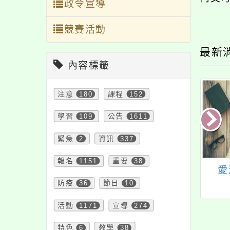
政令宣導
競賽活動
最新
內容標籤
注意
180
課程
152
學習
109
公告
1611
緊急
2
資訊
337
報名
1151
重要
38
中二至三年級女學
衛生福利部國民健康
愛
生人類乳突病毒
防疫
36
署製作「加熱菸危害
節日
10
PV）疫苗接種間
海報」等資料
活動
1171
宣導
274
隔之原則
特色
6
教學
38