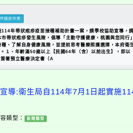
瑞坪國民中學
施114年帶狀疱疹疫苗接種補助計畫一案，請學校協助宣導，請
為降低本市帶狀疱疹發生風險，倡導「主動守護健康，桃園與您同
接種、了解自身健康風險，並提前思考醫療照護選擇，本府衛生
件。１、年齡滿50歲以上【民國64年（含）以前出生】，即以
已簽署預立醫療決定書（A
宣導:衛生局自114年7月1日起實施1
內容類型：
新聞類型