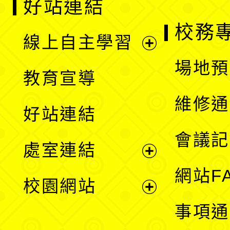
好站連結
校務
線上自主學習
展
場地預
教育宣導
開
維修通
好站連結
選
會議記
處室連結
單
展
網站F
校園網站
開
展
事項通