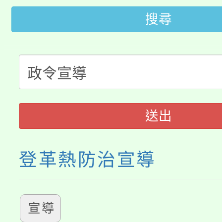
桃園市低收入戶享有免
田徑場及游泳池舉行。
搜尋
大園自造教育及科技中心
視費優惠，中低收入戶
大溪自造教育及科技中心
份教師增能研習
半價優惠，詳情可洽有
淨零綠生活教案入校路
份教師研習
者。
115年食農教育專業人
會
送出
程
登革熱防治宣導
宣導