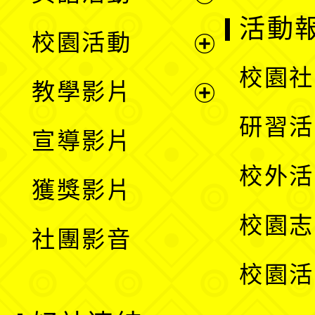
展
活動
校園活動
開
展
校園社
教學影片
選
開
展
研習活
宣導影片
單
選
開
校外活
獲獎影片
單
選
校園志
社團影音
單
校園活