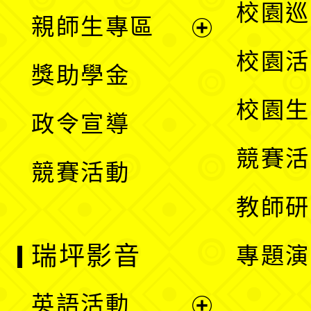
展
校園巡
親師生專區
單
開
展
校園活
獎助學金
選
開
校園生
政令宣導
單
選
競賽活
競賽活動
單
教師研
瑞坪影音
專題演
英語活動