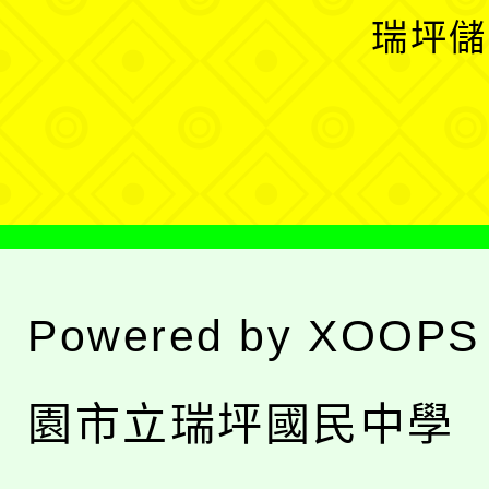
選
開
瑞坪儲
單
選
單
Powered by
XOOPS
園市立瑞坪國民中學