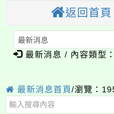
大園自造教育及科技中心
視費優惠，中低收入戶
返回首頁
大溪自造教育及科技中心
份教師增能研習
半價優惠，詳情可洽有
淨零綠生活教案入校路
份教師研習
者。
115年食農教育專業人
會
「本色祭」8/29、30
最新消息 / 內容類型
程
8/21下午1時於龍潭區
場熱烈登場!
YOUNG桃局內行報名
徵才活動。
最新消息首頁
/瀏覽：19
8月14至27日，桃園
局官網。
115年桃園市運動會8/1
開!