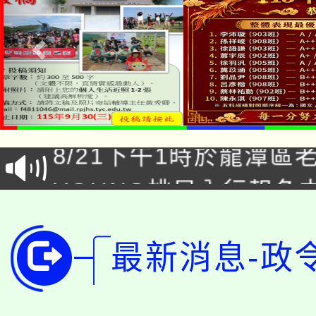
「本色祭」8/29、30
8/21下午1時於龍潭區
場熱烈登場!
YOUNG桃局內行報名
徵才活動。
8月14至27日，桃園
局官網。
最新消息-政
115年桃園市運動會8/1
開!
桃園市低收入戶享有免
田徑場及游泳池舉行。