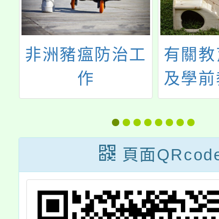
園
非洲豬瘟防治工
有關教
勢
作
及學前
補
置之「
教育資
日
及「校
頁面QRcod
止
件防
心」網