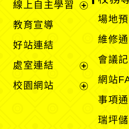
線上自主學習
展
場地預
教育宣導
開
維修通
好站連結
選
會議記
處室連結
單
展
網站F
校園網站
開
展
事項通
選
開
瑞坪儲
單