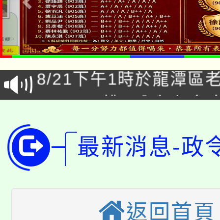
「本色祭」8/29、30
8/21下午1時於龍潭區
場熱烈登場!
YOUNG桃局內行報名
徵才活動。
8月14至27日，桃園
局官網。
最新消息-政
115年桃園市運動會8/1
開!
桃園市低收入戶享有免
田徑場及游泳池舉行。
大園自造教育及科技中心
視費優惠，中低收入戶
返回首頁
大溪自造教育及科技中心