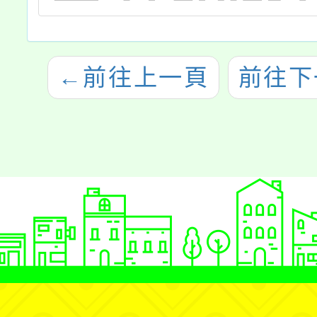
←
前往上一頁
前往下