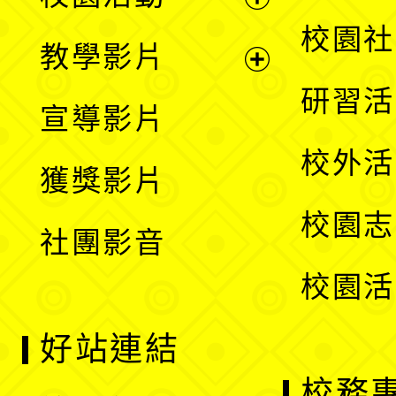
開
展
校園社
教學影片
選
開
展
研習活
宣導影片
單
選
開
校外活
獲獎影片
單
選
校園志
社團影音
單
校園活
好站連結
校務