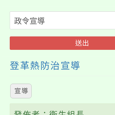
大園自造教育及科技中心
視費優惠，中低收入戶
大溪自造教育及科技中心
份教師增能研習
半價優惠，詳情可洽有
淨零綠生活教案入校路
份教師研習
者。
115年食農教育專業人
會
送出
程
登革熱防治宣導
宣導
發佈者：衛生組長