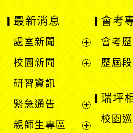
最新消息
會考
處室新聞
會考歷
展
校園新聞
歷屆段
開
展
研習資訊
選
開
瑞坪
緊急通告
單
選
展
校園巡
親師生專區
單