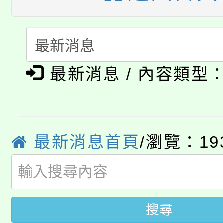
份教師增能研習
半價優惠，詳情可洽有
淨零綠生活教案入校路
份教師研習
者。
115年食農教育專業人
會
「本色祭」8/29、30
最新消息 / 內容類型
程
8/21下午1時於龍潭區
場熱烈登場!
YOUNG桃局內行報名
徵才活動。
最新消息首頁
/瀏覽：19
8月14至27日，桃園
局官網。
115年桃園市運動會8/1
開!
桃園市低收入戶享有免
田徑場及游泳池舉行。
搜尋