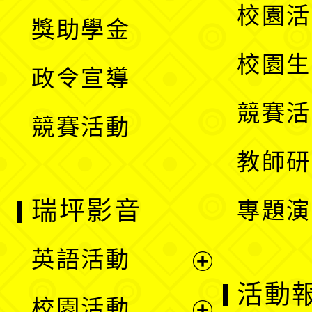
開
展
校園活
獎助學金
選
開
校園生
政令宣導
單
選
競賽活
競賽活動
單
教師研
瑞坪影音
專題演
英語活動
展
活動
校園活動