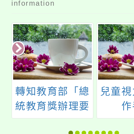
information
總
兒童視力保健工
第11屆
要
作手冊
臺中國
，
展」及