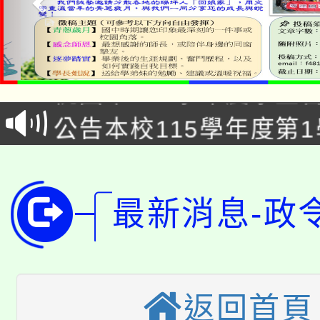
「2026金融保險知識
桃園市115學年度學生
車」活動
公告本校115學年度第
生本土語及新住民語歌
公告本校115學年度第
代理(課)教師甄選結果(
轉知中國文化大學推廣
代理(課)教師甄選結果(
最新消息-政
轉知苗栗縣政府辦理11
《TA101》溝通分析
桃園市115學年度學生
縣市「校園短影音徵選
程，歡迎學生輔導中心
「桃園市補助參觀特色
要點
返回首頁
門員」簡章及活動海報
心理、諮商輔導、社會