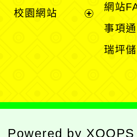
展
網站F
校園網站
開
展
事項通
選
開
瑞坪儲
單
選
單
Powered by
XOOPS