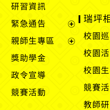
展
研習資訊
選
開
瑞坪
緊急通告
單
選
展
校園巡
親師生專區
單
開
展
校園活
獎助學金
選
開
校園生
政令宣導
單
選
競賽活
競賽活動
單
教師研