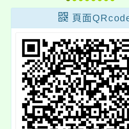
中
1
頁面QRcod
授
A
，
影
修
，