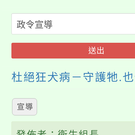
「桃園市補助參觀特色
要點
門員」簡章及活動海報
心理、諮商輔導、社會
115年度「教育部表揚
展演活動實施計畫」
踴躍報名參加。
系所師生報名參加。
「2026 ART TAIPE
義教育推展貢獻獎」
送出
博覽會」之「藝術教育
杜絕狂犬病－守護牠.
宣導
發佈者：衛生組長