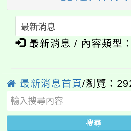
115年度「教育部表揚
展演活動實施計畫」
踴躍報名參加。
系所師生報名參加。
「2026 ART TAIPE
義教育推展貢獻獎」
「2026金融保險知識
博覽會」之「藝術教育
最新消息 / 內容類型
桃園市115學年度學生
車」活動
公告本校115學年度第
生本土語及新住民語歌
公告本校115學年度第
代理(課)教師甄選結果(
最新消息首頁
/瀏覽：29
轉知中國文化大學推廣
代理(課)教師甄選結果(
轉知苗栗縣政府辦理11
《TA101》溝通分析
桃園市115學年度學生
縣市「校園短影音徵選
搜尋
程，歡迎學生輔導中心