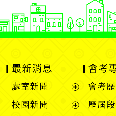
最新消息
會考
處室新聞
會考歷
展
校園新聞
歷屆段
開