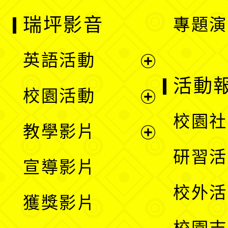
瑞坪影音
專題演
英語活動
展
活動
校園活動
開
展
校園社
教學影片
選
開
展
研習活
宣導影片
單
選
開
校外活
獲獎影片
單
選