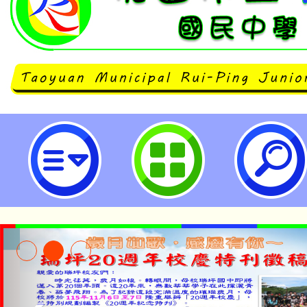
杜絕狂犬病－守護牠.也保護您-桃
中學