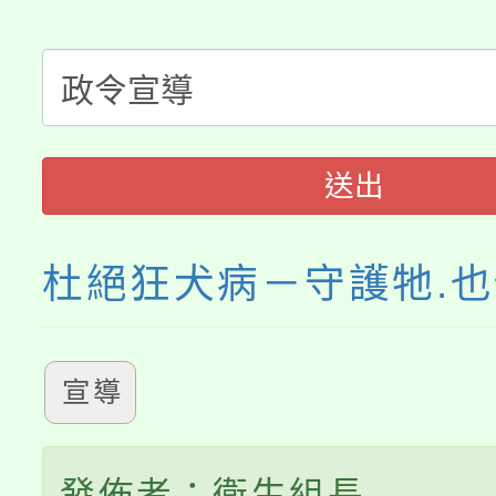
大溪自造教育及科技中心
份教師增能研習
半價優惠，詳情可洽有
淨零綠生活教案入校路
份教師研習
者。
115年食農教育專業人
會
送出
程
杜絕狂犬病－守護牠.
宣導
發佈者：衛生組長