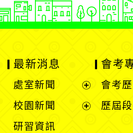
最新消息
會考
處室新聞
會考歷
展
校園新聞
歷屆段
開
展
研習資訊
選