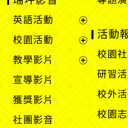
英語活動
展
活動
校園活動
開
展
校園社
教學影片
選
開
展
研習活
宣導影片
單
選
開
校外活
獲獎影片
單
選
校園志
社團影音
單