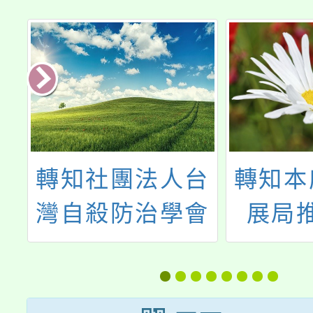
導
轉知社團法人台
轉知本
灣自殺防治學會
展局
2023年世界自殺
「孕產
防治日宣導主
心」服