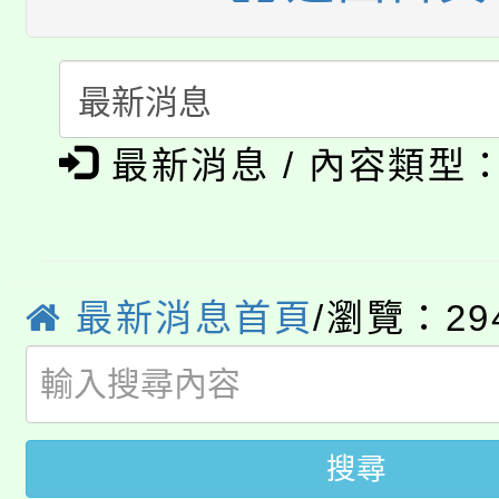
半價優惠，詳情可洽有
淨零綠生活教案入校路
份教師研習
者。
115年食農教育專業人
會
「本色祭」8/29、30
程
最新消息 / 內容類型
8/21下午1時於龍潭區
場熱烈登場!
YOUNG桃局內行報名
徵才活動。
最新消息首頁
/瀏覽：29
8月14至27日，桃園
局官網。
115年桃園市運動會8/1
開!
桃園市低收入戶享有免
田徑場及游泳池舉行。
搜尋
大園自造教育及科技中心
視費優惠，中低收入戶