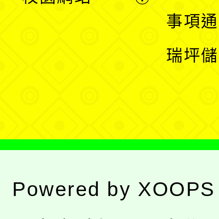
開
展
事項通
選
開
瑞坪儲
單
選
單
Powered by
XOOPS