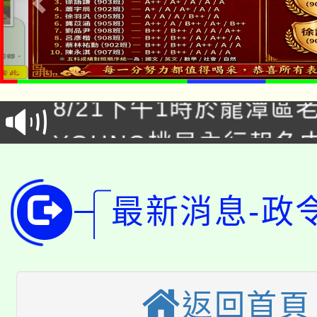
「本色祭」8/29、30
8/21下午1時於龍潭區
場熱烈登場!
YOUNG桃局內行報名
徵才活動。
8月14至27日，桃園
局官網。
115年桃園市運動會8/1
最新消息-政
開!
桃園市低收入戶享有免
田徑場及游泳池舉行。
大園自造教育及科技中心
視費優惠，中低收入戶
返回首頁
大溪自造教育及科技中心
份教師增能研習