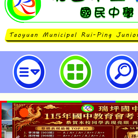
杜絕狂犬病－守護牠.也保護您-桃
中學