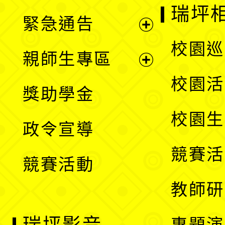
開
瑞坪
緊急通告
單
選
展
校園巡
親師生專區
單
開
展
校園活
獎助學金
選
開
校園生
政令宣導
單
選
競賽活
競賽活動
單
教師研
瑞坪影音
專題演