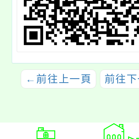
←
前往上一頁
前往下