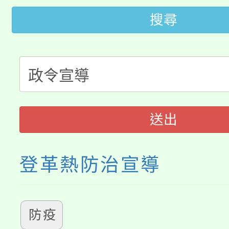
「2026金融保險知識
代理(課)教師甄選結果(
搜尋
桃園市115學年度學生
車」活動
公告本校115學年度第
生本土語及新住民語歌
公告本校115學年度第
代理(課)教師甄選結果(
轉知中國文化大學推廣
代理(課)教師甄選結果(
送出
《TA101》溝通分析
登革熱防治宣導
程，歡迎學生輔導中心
心理、諮商輔導、社會
防疫
系所師生報名參加。