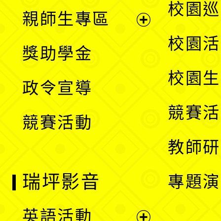
展
校園巡
親師生專區
單
開
展
校園活
獎助學金
選
開
校園生
政令宣導
單
選
競賽活
競賽活動
單
教師研
瑞坪影音
專題演
英語活動