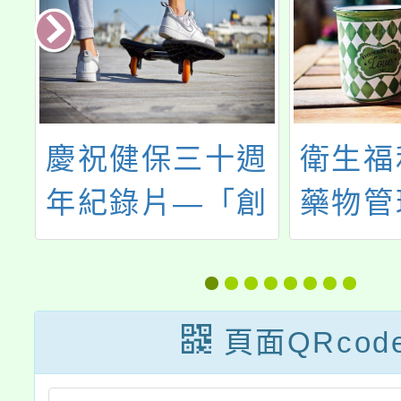
立
慶祝健保三十週
衛生福
報
年紀錄片—「創
藥物管
解
造奇蹟的旅程」
「唐菖
校
菌椰病
及邦克
頁面QRcod
管控