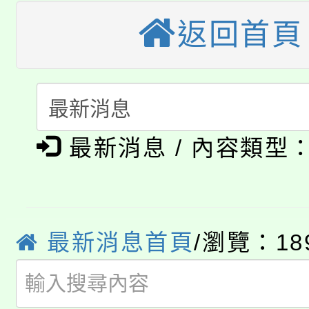
桃園市115學年度學生
車」活動
返回首頁
公告本校115學年度第
生本土語及新住民語歌
公告本校115學年度第
代理(課)教師甄選結果(
轉知中國文化大學推廣
代理(課)教師甄選結果(
淨零綠生活教案入校路
最新消息 / 內容類型
《TA101》溝通分析
115年食農教育專業人
會
程，歡迎學生輔導中心
學期銜接期間理賠案件
程
心理、諮商輔導、社會
最新消息首頁
/瀏覽：18
淨零綠領人才培育課程
學籍身 分審查程序及
系所師生報名參加。
公告本校115學年度第1
版