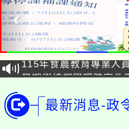
淨零綠生活教案入校路
115年食農教育專業人
會
學期銜接期間理賠案件
程
淨零綠領人才培育課程
學籍身 分審查程序及
最新消息-政
公告本校115學年度第1
版
「2026金融保險知識
代理(課)教師甄選結果(