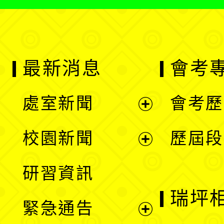
最新消息
會考
處室新聞
會考歷
展
校園新聞
歷屆段
開
展
研習資訊
選
開
瑞坪
緊急通告
單
選