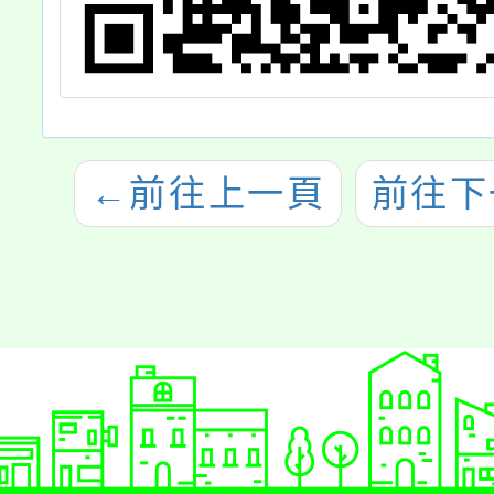
←
前往上一頁
前往下