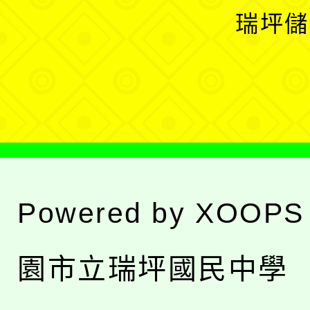
選
開
瑞坪儲
單
選
單
Powered by
XOOPS
園市立瑞坪國民中學