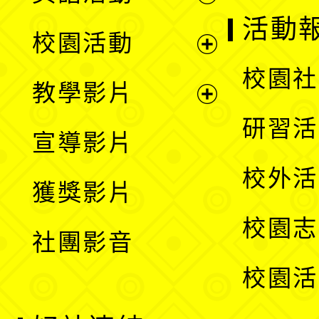
展
活動
校園活動
開
展
校園社
教學影片
選
開
展
研習活
宣導影片
單
選
開
校外活
獲獎影片
單
選
校園志
社團影音
單
校園活