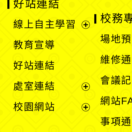
好站連結
校務
線上自主學習
展
場地預
教育宣導
開
維修通
好站連結
選
會議記
處室連結
單
展
網站F
校園網站
開
展
事項通