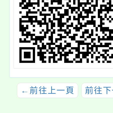
←
前往上一頁
前往下