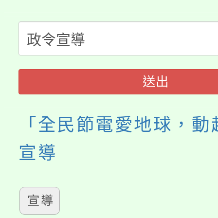
公告本校115學年度第
生本土語及新住民語歌
公告本校115學年度第
代理(課)教師甄選結果(
轉知中國文化大學推廣
代理(課)教師甄選結果(
送出
《TA101》溝通分析
程，歡迎學生輔導中心
「全民節電愛地球，動
心理、諮商輔導、社會
宣導
系所師生報名參加。
宣導