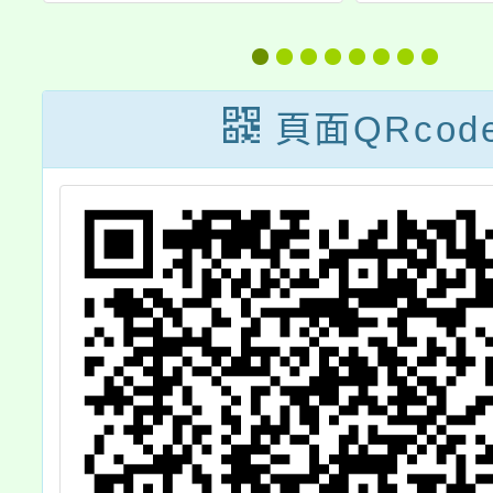
品
全面性教育教學
月1
毒
指引手冊」
「性傳
諮詢與
頁面QRcod
服