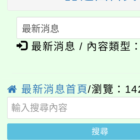
公告本校115學年度第
代理(課)教師甄選結果(
轉知中國文化大學推廣
代理(課)教師甄選結果(
淨零綠生活教案入校路
《TA101》溝通分析
最新消息 / 內容類型
115年食農教育專業人
會
程，歡迎學生輔導中心
學期銜接期間理賠案件
程
心理、諮商輔導、社會
淨零綠領人才培育課程
最新消息首頁
/瀏覽：14
學籍身 分審查程序及
系所師生報名參加。
公告本校115學年度第1
版
「2026金融保險知識
代理(課)教師甄選結果(
搜尋
桃園市115學年度學生
車」活動