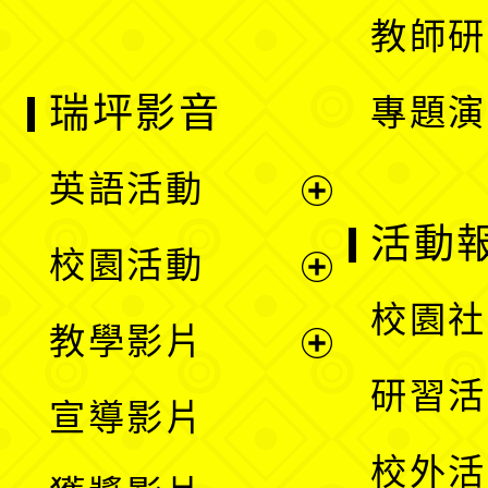
教師研
瑞坪影音
專題演
英語活動
展
活動
校園活動
開
展
校園社
教學影片
選
開
展
研習活
宣導影片
單
選
開
校外活