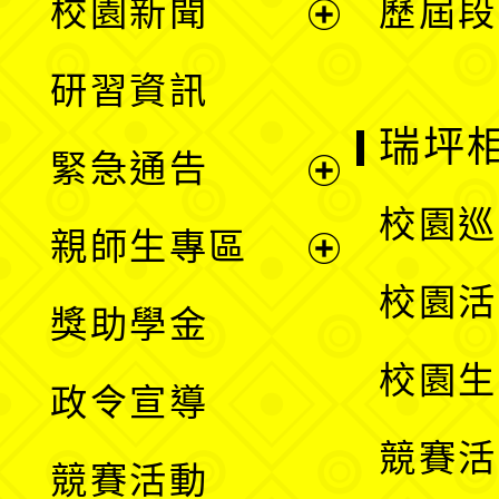
校園新聞
歷屆段
開
展
研習資訊
選
開
瑞坪
緊急通告
單
選
展
校園巡
親師生專區
單
開
展
校園活
獎助學金
選
開
校園生
政令宣導
單
選
競賽活
競賽活動
單