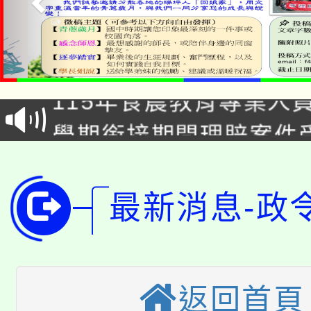
淨零綠生活教案入校路
115年食農教育專業人
會
學期銜接期間理賠案件
程
淨零綠領人才培育課程
學籍身 分審查程序及
公告本校115學年度第1
最新消息-政
版
「2026金融保險知識
代理(課)教師甄選結果(
桃園市115學年度學生
車」活動
返回首頁
公告本校115學年度第
生本土語及新住民語歌