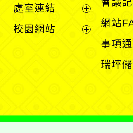
會議記
處室連結
單
展
網站F
校園網站
開
展
事項通
選
開
瑞坪儲
單
選
單