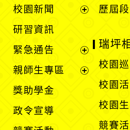
展
校園新聞
歷屆段
開
展
研習資訊
選
開
瑞坪
緊急通告
單
選
展
校園巡
親師生專區
單
開
展
校園活
獎助學金
選
開
校園生
政令宣導
單
選
競賽活