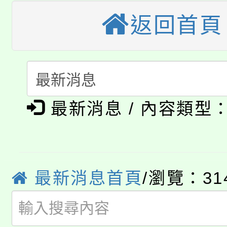
車」活動
返回首頁
公告本校115學年度第
生本土語及新住民語歌
公告本校115學年度第
代理(課)教師甄選結果(
轉知中國文化大學推廣
代理(課)教師甄選結果(
淨零綠生活教案入校路
《TA101》溝通分析
最新消息 / 內容類型
115年食農教育專業人
會
程，歡迎學生輔導中心
學期銜接期間理賠案件
程
心理、諮商輔導、社會
淨零綠領人才培育課程
最新消息首頁
/瀏覽：31
學籍身 分審查程序及
系所師生報名參加。
公告本校115學年度第1
版
「2026金融保險知識