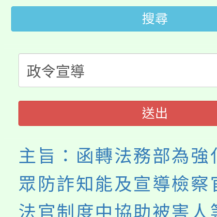
代理(課)教師甄選結果(
搜尋
桃園市115學年度學生
車」活動
公告本校115學年度第
生本土語及新住民語歌
公告本校115學年度第
代理(課)教師甄選結果(
轉知中國文化大學推廣
代理(課)教師甄選結果(
送出
《TA101》溝通分析
程，歡迎學生輔導中心
主旨：函轉法務部為強
心理、諮商輔導、社會
眾防詐知能及宣導檢察
系所師生報名參加。
法官制度中協助被害人