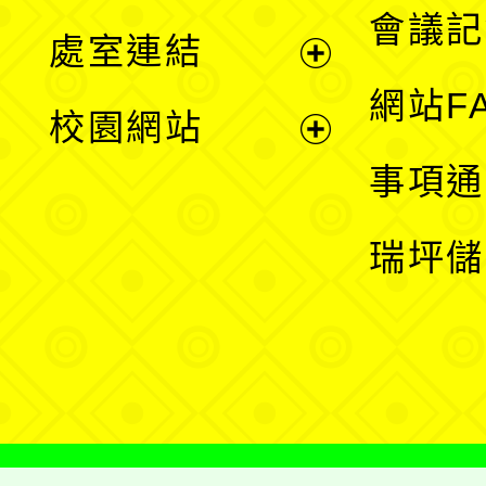
會議記
處室連結
單
展
網站F
校園網站
開
展
事項通
選
開
瑞坪儲
單
選
單