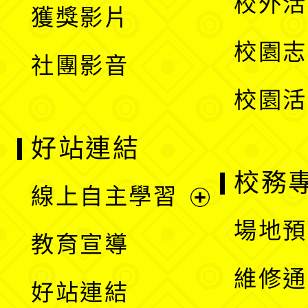
校外活
獲獎影片
單
選
校園志
社團影音
單
校園活
好站連結
校務
線上自主學習
展
場地預
教育宣導
開
維修通
好站連結
選