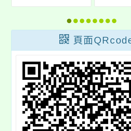
w）
元年相關活動資
禁止或
日
訊一案，詳如說
無人機
國
明，請查照。
頁面QRcod
網