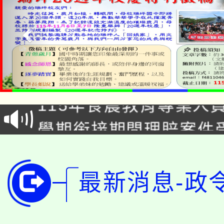
淨零綠生活教案入校路
115年食農教育專業人
會
學期銜接期間理賠案件
程
淨零綠領人才培育課程
學籍身 分審查程序及
公告本校115學年度第1
版
最新消息-政
「2026金融保險知識
代理(課)教師甄選結果(
桃園市115學年度學生