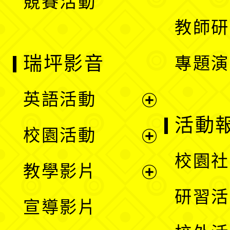
競賽活動
單
教師研
瑞坪影音
專題演
英語活動
展
活動
校園活動
開
展
校園社
教學影片
選
開
展
研習活
宣導影片
單
選
開