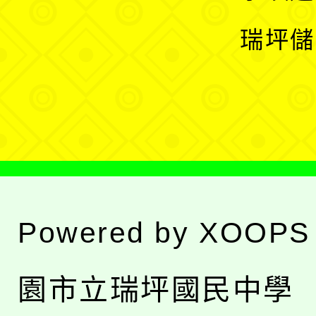
選
開
瑞坪儲
單
選
單
Powered by
XOOPS
園市立瑞坪國民中學