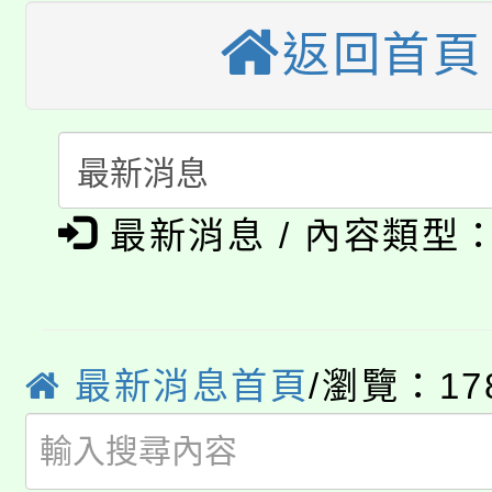
大園自造教育及科技中心
視費優惠，中低收入戶
返回首頁
大溪自造教育及科技中心
份教師增能研習
半價優惠，詳情可洽有
淨零綠生活教案入校路
份教師研習
者。
115年食農教育專業人
會
「本色祭」8/29、30
程
最新消息 / 內容類型
8/21下午1時於龍潭區
場熱烈登場!
YOUNG桃局內行報名
徵才活動。
最新消息首頁
/瀏覽：17
8月14至27日，桃園
局官網。
115年桃園市運動會8/1
開!