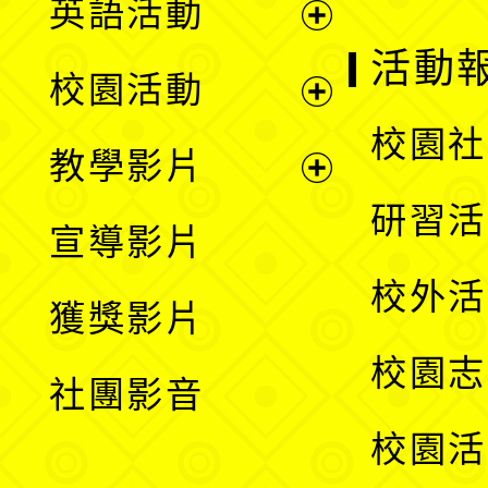
英語活動
展
活動
校園活動
開
展
校園社
教學影片
選
開
展
研習活
宣導影片
單
選
開
校外活
獲獎影片
單
選
校園志
社團影音
單
校園活