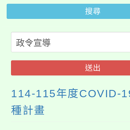
桃園市低收入戶享有免
田徑場及游泳池舉行。
搜尋
大園自造教育及科技中心
視費優惠，中低收入戶
大溪自造教育及科技中心
份教師增能研習
半價優惠，詳情可洽有
淨零綠生活教案入校路
份教師研習
者。
115年食農教育專業人
會
送出
程
114-115年度COVID-
種計畫