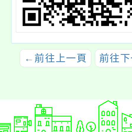
←
前往上一頁
前往下