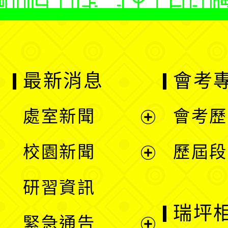
最新消息
會考
處室新聞
會考歷
展
校園新聞
歷屆段
開
展
研習資訊
選
開
瑞坪
緊急通告
單