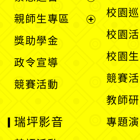
選
展
校園巡
親師生專區
單
開
展
校園活
獎助學金
選
開
校園生
政令宣導
單
選
競賽活
競賽活動
單
教師研
瑞坪影音
專題演