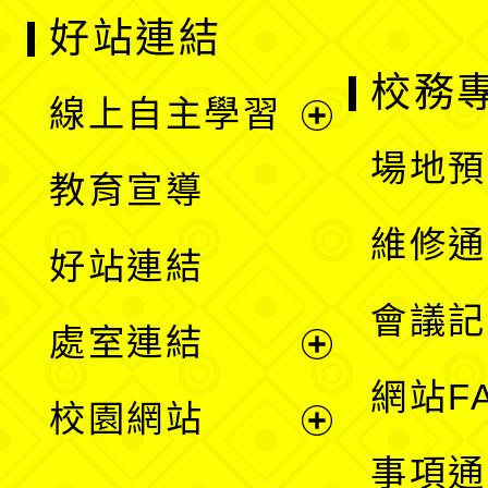
好站連結
校務
線上自主學習
展
場地預
教育宣導
開
維修通
好站連結
選
會議記
處室連結
單
展
網站F
校園網站
開
展
事項通