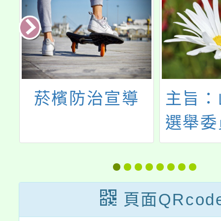
菸檳防治宣導
主旨：
推
選舉委
優
強宣導
施
國性公
推
製作1
頁面QRcod
參
告及3