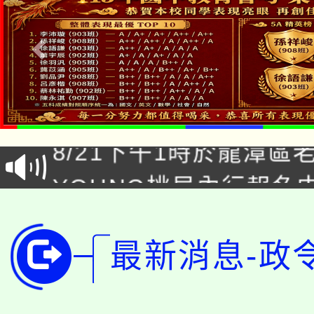
「本色祭」8/29、30
8/21下午1時於龍潭區
場熱烈登場!
YOUNG桃局內行報名
徵才活動。
8月14至27日，桃園
局官網。
115年桃園市運動會8/1
開!
最新消息-政
桃園市低收入戶享有免
田徑場及游泳池舉行。