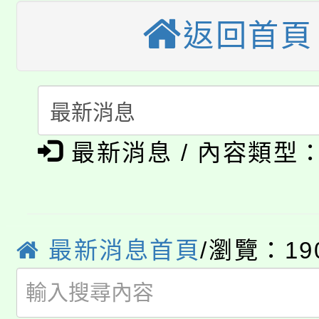
大溪自造教育及科技中心
份教師增能研習
返回首頁
半價優惠，詳情可洽有
淨零綠生活教案入校路
份教師研習
者。
115年食農教育專業人
會
「本色祭」8/29、30
程
最新消息 / 內容類型
8/21下午1時於龍潭區
場熱烈登場!
YOUNG桃局內行報名
徵才活動。
8月14至27日，桃園
局官網。
最新消息首頁
/瀏覽：19
115年桃園市運動會8/1
開!
桃園市低收入戶享有免
田徑場及游泳池舉行。