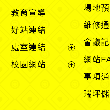
展
場地預
教育宣導
開
維修通
好站連結
選
會議記
處室連結
單
展
網站F
校園網站
開
展
事項通
選
開
瑞坪儲
單
選