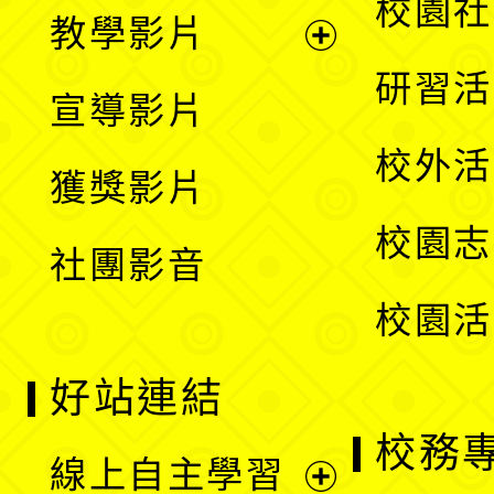
展
校園社
教學影片
選
開
展
研習活
宣導影片
單
選
開
校外活
獲獎影片
單
選
校園志
社團影音
單
校園活
好站連結
校務
線上自主學習