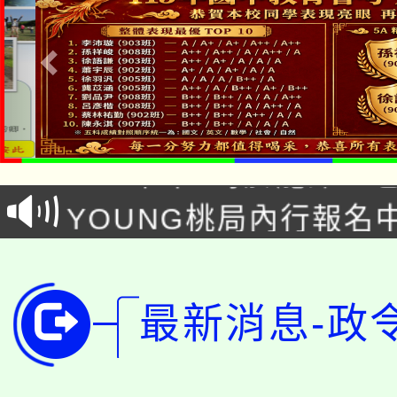
「本色祭」8/29、30
8/21下午1時於龍潭區
場熱烈登場!
YOUNG桃局內行報名
徵才活動。
8月14至27日，桃園
局官網。
115年桃園市運動會8/1
開!
最新消息-政
桃園市低收入戶享有免
田徑場及游泳池舉行。
大園自造教育及科技中心
視費優惠，中低收入戶