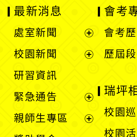
最新消息
會考
處室新聞
會考歷
展
校園新聞
歷屆段
開
展
研習資訊
選
開
瑞坪
緊急通告
單
選
展
校園巡
親師生專區
單
開
展
校園活