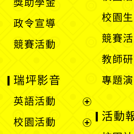
獎助學金
選
開
校園生
政令宣導
單
選
競賽活
競賽活動
單
教師研
瑞坪影音
專題演
英語活動
展
活動
校園活動
開