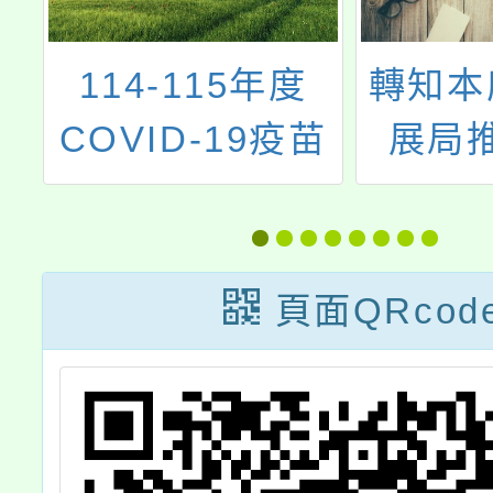
年度
轉知本府婦幼發
主旨
疫苗
展局推廣本市
育部
「孕產婦關懷中
教育
心」服務資訊一
詢會
案，歡迎運用。
第3
頁面QRcod
業經
及學
中華