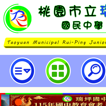
衛生福利部疾病管制署錄製之結核
染廣播衛教素材-桃園市立瑞坪國民