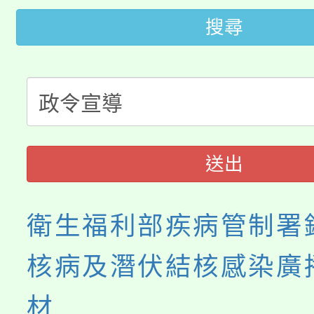
大園自造教育及科技中心
搜尋
視費優惠，中低收入戶
大溪自造教育及科技中心
份教師增能研習
半價優惠，詳情可洽有
淨零綠生活教案入校路
份教師研習
者。
115年食農教育專業人
會
送出
程
衛生福利部疾病管制署
核病及潛伏結核感染廣
材