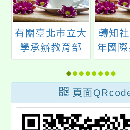
相
有關臺北市立大
轉知社
發
學承辦教育部
年國際
「親師生線上學
者日
習模式推廣計
「理
畫」，辦理「因
礙、消
頁面QRcod
材網家長線上增
視」
能工作坊」活