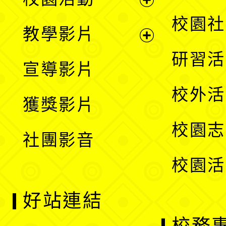
開
展
校園社
教學影片
選
開
展
研習活
宣導影片
單
選
開
校外活
獲獎影片
單
選
校園志
社團影音
單
校園活
好站連結