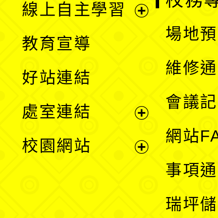
校務
線上自主學習
展
場地預
教育宣導
開
維修通
好站連結
選
會議記
處室連結
單
展
網站F
校園網站
開
展
事項通
選
開
瑞坪儲