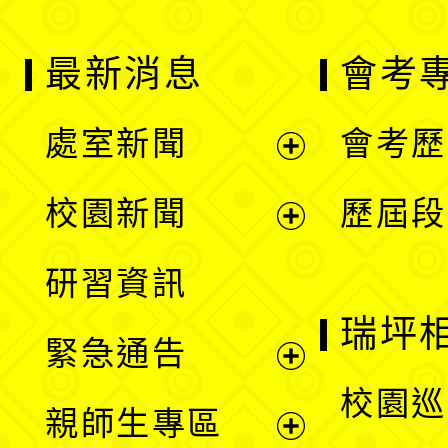
最新消息
會考
處室新聞
會考歷
展
校園新聞
歷屆段
開
展
研習資訊
選
開
瑞坪
緊急通告
單
選
展
校園巡
親師生專區
單