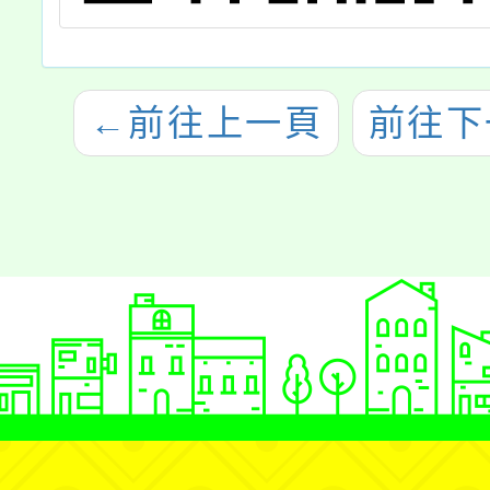
←
前往上一頁
前往下