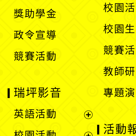
開
展
校園活
獎助學金
選
開
校園生
政令宣導
單
選
競賽活
競賽活動
單
教師研
瑞坪影音
專題演
英語活動
展
活動
校園活動