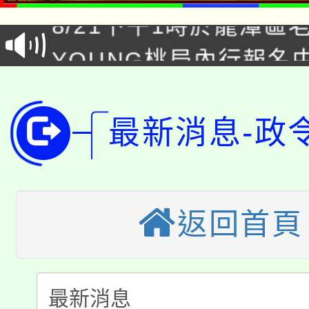
8/21下午1時於龍潭區
場熱烈登場!
YOUNG桃局內行報名
徵才活動。
8月14至27日，桃園
局官網。
115年桃園市運動會8/1
開!
最新消息-政
桃園市低收入戶享有免
田徑場及游泳池舉行。
大園自造教育及科技中心
視費優惠，中低收入戶
返回首頁
大溪自造教育及科技中心
份教師增能研習
半價優惠，詳情可洽有
淨零綠生活教案入校路
份教師研習
者。
115年食農教育專業人
會