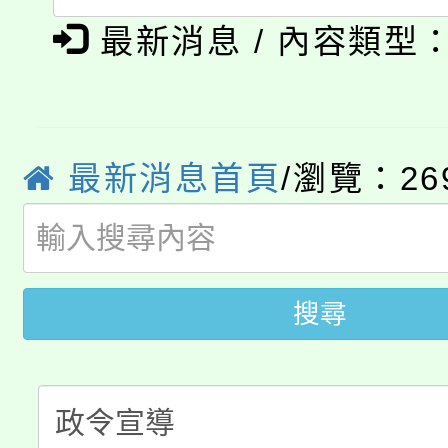
「本色祭」8/29、30
程
最新消息 / 內容類型
8/21下午1時於龍潭區
場熱烈登場!
YOUNG桃局內行報名
徵才活動。
8月14至27日，桃園
最新消息首頁
/瀏覽：26
局官網。
115年桃園市運動會8/1
開!
桃園市低收入戶享有免
田徑場及游泳池舉行。
搜尋
大園自造教育及科技中心
視費優惠，中低收入戶
大溪自造教育及科技中心
份教師增能研習
半價優惠，詳情可洽有
淨零綠生活教案入校路
份教師研習
者。