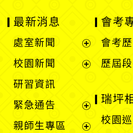
最新消息
會考
處室新聞
會考歷
展
校園新聞
歷屆段
開
展
研習資訊
選
開
瑞坪
緊急通告
單
選
展
校園巡
親師生專區
單