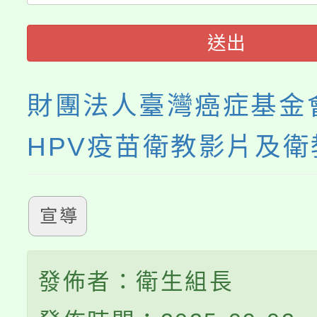
心理、諮商輔導、社會
115年度「教育部表揚
展演活動實施計畫」
踴躍報名參加。
系所師生報名參加。
送出
義教育推展貢獻獎」
財團法人臺灣癌症基金
HPV疫苗衛教影片及衛
宣導
發佈者：衛生組長