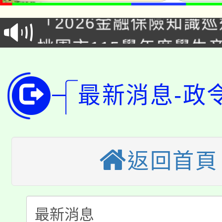
「2026金融保險知識
代理(課)教師甄選結果(
桃園市115學年度學生
車」活動
公告本校115學年度第
生本土語及新住民語歌
公告本校115學年度第
最新消息-政
代理(課)教師甄選結果(
轉知中國文化大學推廣
代理(課)教師甄選結果(
轉知苗栗縣政府辦理11
《TA101》溝通分析
返回首頁
桃園市115學年度學生
縣市「校園短影音徵選
程，歡迎學生輔導中心
「桃園市補助參觀特色
要點
門員」簡章及活動海報
心理、諮商輔導、社會
115年度「教育部表揚
展演活動實施計畫」