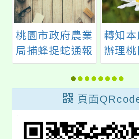
校
桃園市政府農業
轉知本
指
局捕蜂捉蛇通報
辦理桃
月
方式
民傑出
優服務
計畫，
頁面QRcod
傳轉