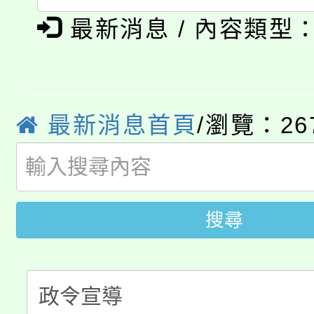
踴躍報名參加。
系所師生報名參加。
公告本校115學年度第1
義教育推展貢獻獎」
最新消息 / 內容類型
「2026金融保險知識
代理(課)教師甄選結果(
桃園市115學年度學生
車」活動
最新消息首頁
/瀏覽：26
公告本校115學年度第
生本土語及新住民語歌
公告本校115學年度第
代理(課)教師甄選結果(
轉知中國文化大學推廣
代理(課)教師甄選結果(
搜尋
轉知苗栗縣政府辦理11
《TA101》溝通分析
桃園市115學年度學生
縣市「校園短影音徵選
程，歡迎學生輔導中心
「桃園市補助參觀特色
要點
門員」簡章及活動海報