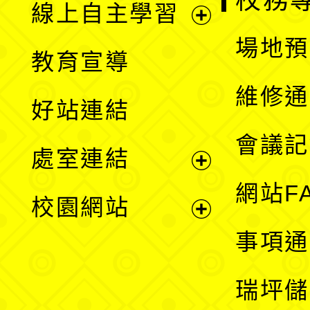
校務
線上自主學習
展
場地預
教育宣導
開
維修通
好站連結
選
會議記
處室連結
單
展
網站F
校園網站
開
展
事項通
選
開
瑞坪儲