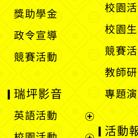
開
展
校園活
獎助學金
選
開
校園生
政令宣導
單
選
競賽活
競賽活動
單
教師研
瑞坪影音
專題演
英語活動
展
活動
校園活動