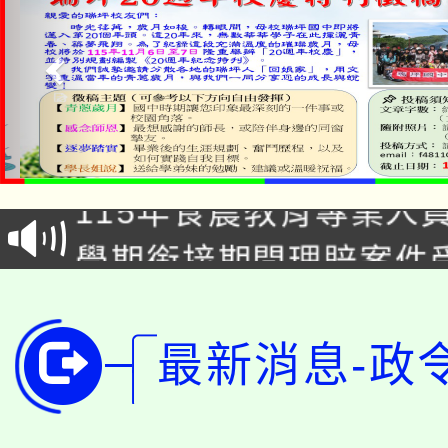
淨零綠生活教案入校路
115年食農教育專業人
會
學期銜接期間理賠案件
程
淨零綠領人才培育課程
學籍身 分審查程序及
公告本校115學年度第1
最新消息-政
版
「2026金融保險知識
代理(課)教師甄選結果(