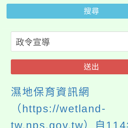
「2026金融保險知識
代理(課)教師甄選結果(
搜尋
桃園市115學年度學生
車」活動
公告本校115學年度第
生本土語及新住民語歌
公告本校115學年度第
代理(課)教師甄選結果(
轉知中國文化大學推廣
代理(課)教師甄選結果(
送出
《TA101》溝通分析
程，歡迎學生輔導中心
濕地保育資訊網
心理、諮商輔導、社會
（https://wetland-
系所師生報名參加。
tw.nps.gov.tw）自11