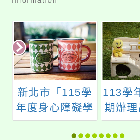
information
你
新北市「115學
113學
煙
年度身心障礙學
期辦理
相
生適性輔導安
以下教
迷
置」簡章
學校型