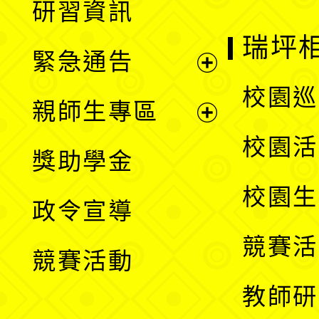
研習資訊
選
開
瑞坪
緊急通告
單
選
展
校園巡
親師生專區
單
開
展
校園活
獎助學金
選
開
校園生
政令宣導
單
選
競賽活
競賽活動
單
教師研