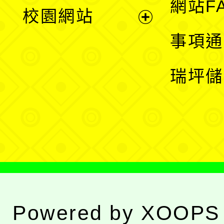
展
網站F
校園網站
開
展
事項通
選
開
瑞坪儲
單
選
單
Powered by
XOOPS