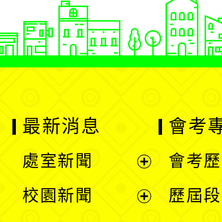
最新消息
會考
處室新聞
會考歷
展
校園新聞
歷屆段
開
展