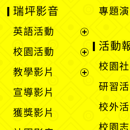
瑞坪影音
專題演
英語活動
展
活動
校園活動
開
展
校園社
教學影片
選
開
展
研習活
宣導影片
單
選
開
校外活
獲獎影片
單
選
校園志