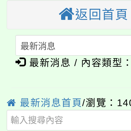
桃園市115學年度學生
車」活動
返回首頁
公告本校115學年度第
生本土語及新住民語歌
公告本校115學年度第
代理(課)教師甄選結果(
轉知中國文化大學推廣
代理(課)教師甄選結果(
淨零綠生活教案入校路
《TA101》溝通分析
最新消息 / 內容類型
115年食農教育專業人
會
程，歡迎學生輔導中心
學期銜接期間理賠案件
程
心理、諮商輔導、社會
淨零綠領人才培育課程
最新消息首頁
/瀏覽：14
學籍身 分審查程序及
系所師生報名參加。
公告本校115學年度第1
版