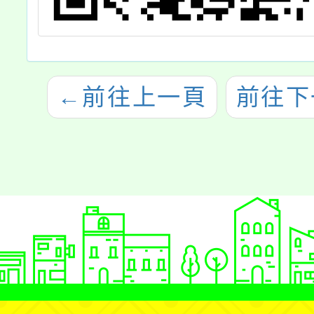
←
前往上一頁
前往下