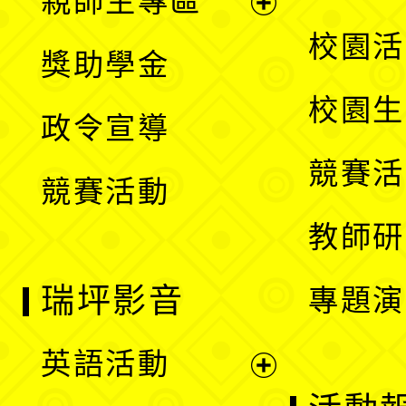
親師生專區
單
開
展
校園活
獎助學金
選
開
校園生
政令宣導
單
選
競賽活
競賽活動
單
教師研
瑞坪影音
專題演
英語活動
展