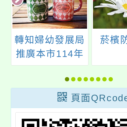
民
轉知婦幼發展局
菸檳
效
推廣本市114年
健
「孕產婦全方位
善
守護計畫」一案
頁面QRcod