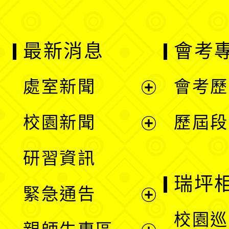
最新消息
會考
處室新聞
會考歷
展
校園新聞
歷屆段
開
展
研習資訊
選
開
瑞坪
緊急通告
單
選
展
校園巡