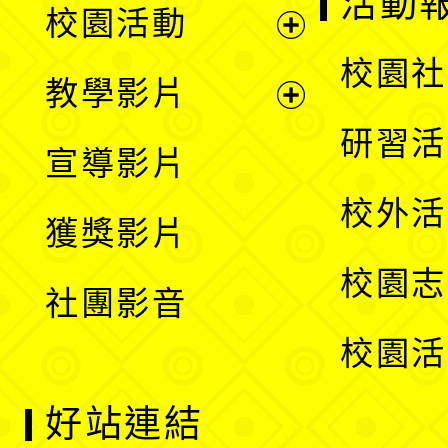
活動
校園活動
開
展
校園社
教學影片
選
開
展
研習活
宣導影片
單
選
開
校外活
獲獎影片
單
選
校園志
社團影音
單
校園活
好站連結