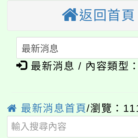
大溪自造教育及科技中心
份教師增能研習
返回首頁
半價優惠，詳情可洽有
淨零綠生活教案入校路
份教師研習
者。
115年食農教育專業人
會
「本色祭」8/29、30
程
最新消息 / 內容類型
8/21下午1時於龍潭區
場熱烈登場!
YOUNG桃局內行報名
徵才活動。
8月14至27日，桃園
局官網。
最新消息首頁
/瀏覽：11
115年桃園市運動會8/1
開!
桃園市低收入戶享有免
田徑場及游泳池舉行。