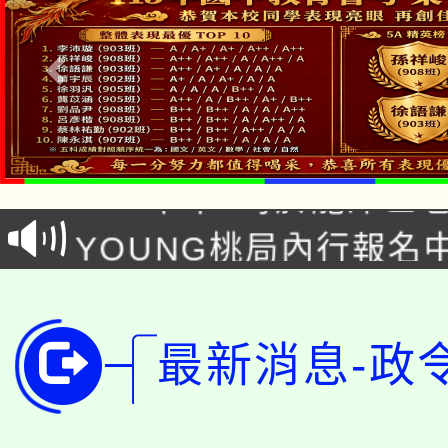
「本色祭」8/29、30
8/21下午1時於龍潭區
場熱烈登場!
YOUNG桃局內行報名
徵才活動。
8月14至27日，桃園
局官網。
115年桃園市運動會8/1
開!
最新消息-政
桃園市低收入戶享有免
田徑場及游泳池舉行。
大園自造教育及科技中心
視費優惠，中低收入戶