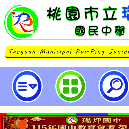
「登革熱NS1抗原快速診斷試劑」
宜-桃園市立瑞坪國民中學