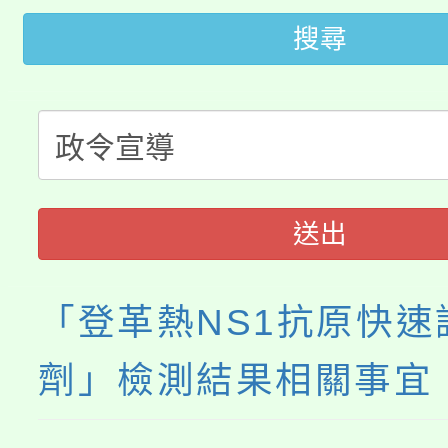
大園自造教育及科技中心
搜尋
視費優惠，中低收入戶
大溪自造教育及科技中心
份教師增能研習
半價優惠，詳情可洽有
淨零綠生活教案入校路
份教師研習
者。
115年食農教育專業人
會
送出
程
「登革熱NS1抗原快速
劑」檢測結果相關事宜