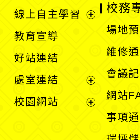
校務
線上自主學習
展
場地預
教育宣導
開
維修通
好站連結
選
會議記
處室連結
單
展
網站F
校園網站
開
展
事項通
選
開
瑞坪儲