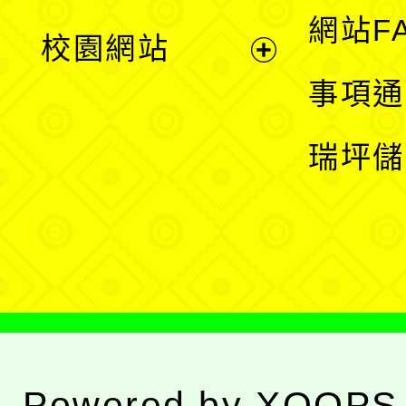
展
網站F
校園網站
開
展
事項通
選
開
瑞坪儲
單
選
單
Powered by
XOOPS