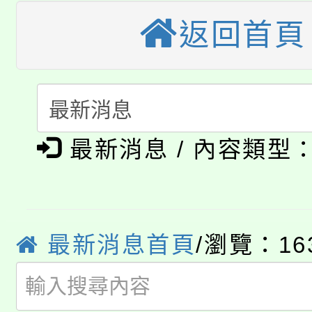
公告本校115學年度第
生本土語及新住民語歌
返回首頁
公告本校115學年度第
代理(課)教師甄選結果(
轉知中國文化大學推廣
代理(課)教師甄選結果(
淨零綠生活教案入校路
《TA101》溝通分析
最新消息 / 內容類型
115年食農教育專業人
會
程，歡迎學生輔導中心
學期銜接期間理賠案件
程
心理、諮商輔導、社會
淨零綠領人才培育課程
學籍身 分審查程序及
最新消息首頁
/瀏覽：16
系所師生報名參加。
公告本校115學年度第1
版
「2026金融保險知識
代理(課)教師甄選結果(