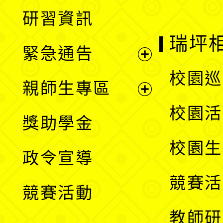
展
研習資訊
選
開
瑞坪
緊急通告
單
選
展
校園巡
親師生專區
單
開
展
校園活
獎助學金
選
開
校園生
政令宣導
單
選
競賽活
競賽活動
單
教師研