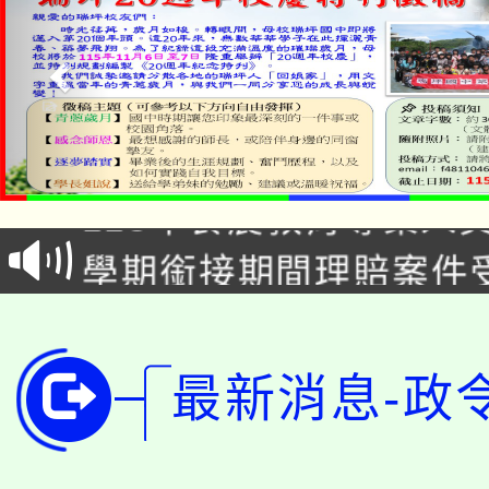
淨零綠生活教案入校路
115年食農教育專業人
會
學期銜接期間理賠案件
程
淨零綠領人才培育課程
學籍身 分審查程序及
公告本校115學年度第1
版
最新消息-政
「2026金融保險知識
代理(課)教師甄選結果(
桃園市115學年度學生
車」活動