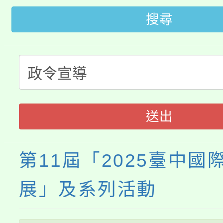
桃園市115學年度學生
搜尋
車」活動
公告本校115學年度第
生本土語及新住民語歌
公告本校115學年度第
代理(課)教師甄選結果(
轉知中國文化大學推廣
代理(課)教師甄選結果(
送出
《TA101》溝通分析
程，歡迎學生輔導中心
第11屆「2025臺中國
心理、諮商輔導、社會
展」及系列活動
系所師生報名參加。