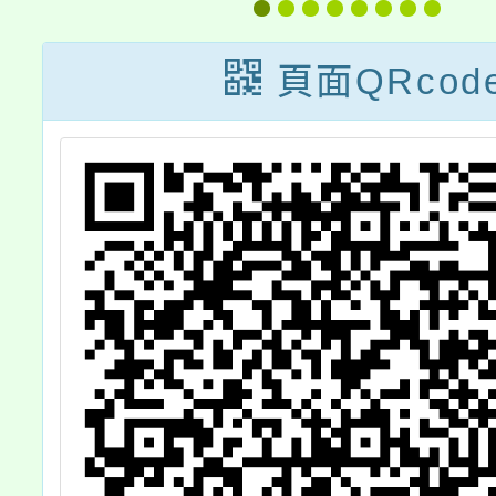
140100635號
114年9月9
令廢止「嚴重特
行，相關法
頁面QRcod
殊傳染性肺炎隔
法規命令及
離及檢疫期間防
命令條文涉
疫補償辦法」一
該新機關掌
案
項者，其管
關業經行政
告變更