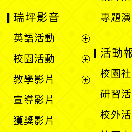
瑞坪影音
專題演
英語活動
展
活動
校園活動
開
展
校園社
教學影片
選
開
展
研習活
宣導影片
單
選
開
校外活
獲獎影片
單
選