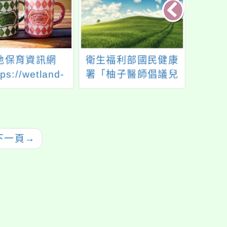
地保育資訊網
衛生福利部國民健康
有關
ps://wetland-
署「柚子醫師倡議兒
一案，
ps.gov.tw）自
童健康體位」影片
6月2
年9月1日整合至
1120
部國家公園署相
布，
關網站
行
下一頁
→