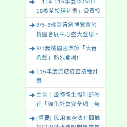
「114-115年度COVID-
19疫苗接種計畫」公費接
種對象擴大為「滿6個月
8/5-6桃園青創博覽會於
以上尚未接種之民眾」措
桃園會展中心盛大登場。
施，延長至115年9月28
8/1起桃園國樂節「大音
日止
希聲」熱烈登場!
115年度流感疫苗接種計
畫
主旨：函轉衛生福利部修
正「強化社會安全網－急
難紓困實施方案」一案，
[重要] 民用航空法有關機
請參考運用，請查照。