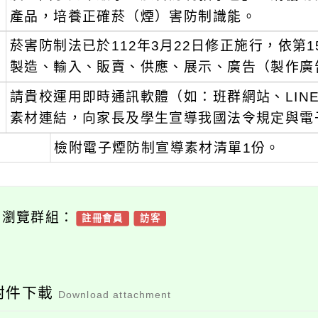
產品，培養正確菸（煙）害防制識能。
、
菸害防制法已於112年3月22日修正施行，依第
製造、輸入、販賣、供應、展示、廣告（製作廣
、
請貴校運用即時通訊軟體（如：班群網站、LIN
素材連結，向家長及學生宣導我國法令規定與電
、
檢附電子煙防制宣導素材清單1份。
可瀏覽群組：
註冊會員
訪客
附件下載
Download attachment