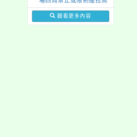
場四周禁止或限制遙控無
人機飛航活動規定
觀看更多內容
佈景版本：
neilrpjh
適用瀏覽器：Edge、Goo
Xoops版本：
XOOPS