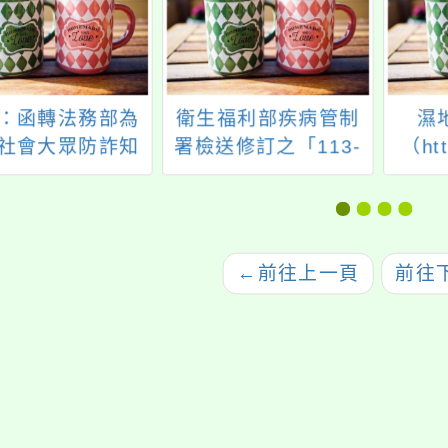
：函轉法務部為
衛生福利部疾病管制
濕
社會大眾防詐知
署檢送修訂之「113-
（htt
宣導檢察官於國
114年JN.1 COVID-
tw.n
官制度中協助被
19疫苗接種計畫」
114
等職權，製作相
內政
導短片，請轉知
←
前往上一頁
前往
推廣運用，請查
照。