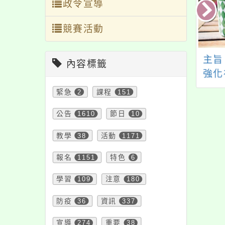
政令宣導
競賽活動
知本府為強化落實
有關衛生福利部社會
主旨
內容標籤
職人員利益衝突迴
及家庭署辦理「導盲
強化
第14條有關補助
犬友善環境」宣導一
能及
緊急
2
課程
151
交易案件之公告及
案
民法
公告
1610
節日
10
揭露機制一案
害人
關宣
教學
38
活動
1171
所屬
報名
1151
特色
6
學習
109
注意
180
防疫
36
資訊
337
宣導
274
重要
38