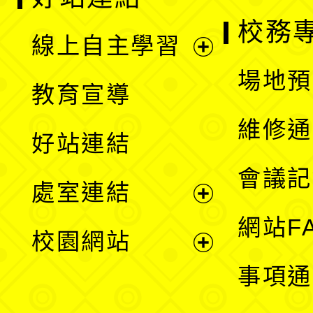
校務
線上自主學習
展
場地預
教育宣導
開
維修通
好站連結
選
會議記
處室連結
單
展
網站F
校園網站
開
展
事項通
選
開