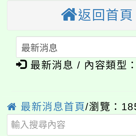
田徑場及游泳池舉行。
返回首頁
大園自造教育及科技中心
視費優惠，中低收入戶
大溪自造教育及科技中心
份教師增能研習
半價優惠，詳情可洽有
淨零綠生活教案入校路
份教師研習
者。
公告本校115學年度第1
會
最新消息 / 內容類型
「本色祭」8/29、30
代理(課)教師甄選結果
8/21下午1時於龍潭區
場熱烈登場!
告(尚有缺額)
YOUNG桃局內行報名
最新消息首頁
/瀏覽：18
徵才活動。
8月14至27日，桃園
局官網。