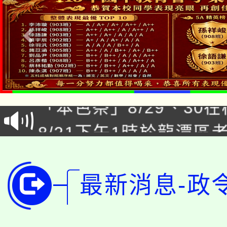
公告本校115學年度第1
「本色祭」8/29、30
代理(課)教師甄選結果
8/21下午1時於龍潭區
場熱烈登場!
告(尚有缺額)
YOUNG桃局內行報名
徵才活動。
8月14至27日，桃園
局官網。
最新消息-政
115年桃園市運動會8/1
開!
桃園市低收入戶享有免