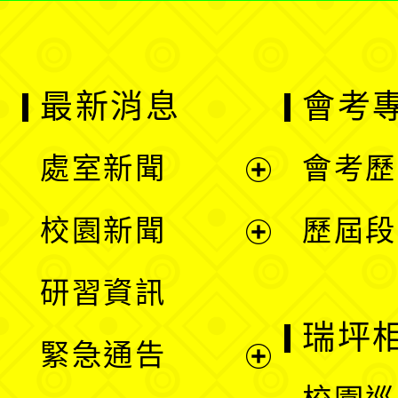
最新消息
會考
處室新聞
會考歷
展
校園新聞
歷屆段
開
展
研習資訊
選
開
瑞坪
緊急通告
單
選
展