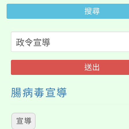
115年桃園市運動會8/1
開!
搜尋
桃園市低收入戶享有免
田徑場及游泳池舉行。
大園自造教育及科技中心
視費優惠，中低收入戶
大溪自造教育及科技中心
份教師增能研習
半價優惠，詳情可洽有
淨零綠生活教案入校路
份教師研習
者。
送出
會
腸病毒宣導
宣導