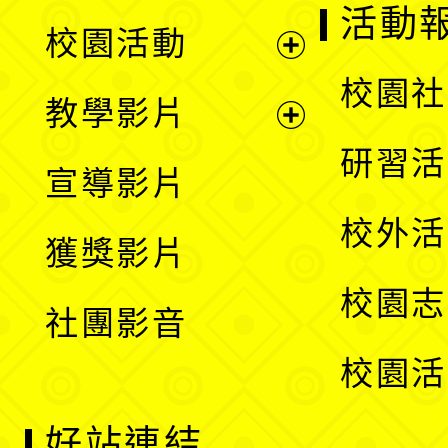
展
活動
校園活動
開
展
校園社
教學影片
選
開
展
研習活
宣導影片
單
選
開
校外活
獲獎影片
單
選
校園志
社團影音
單
校園活
好站連結