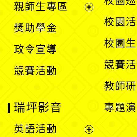
校園巡
親師生專區
單
開
展
校園活
獎助學金
選
開
校園生
政令宣導
單
選
競賽活
競賽活動
單
教師研
瑞坪影音
專題演
英語活動