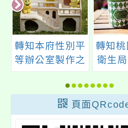
轉知本府性別平
轉知桃
推
等辦公室製作之
衛生局
優
「性平e摺學酷
度自殺
施
卡」一案，敬請
自殺者
推
參閱或下載使
服務計
頁面QRcod
參
用，請查照。
流程圖