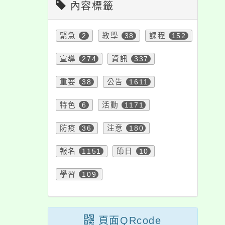
課後社團活動實施要
內容標籤
點」，並自中華民國
一百十四年四月十四
緊急
2
教學
38
課程
152
日生效，請查照。
宣導
274
資訊
337
重要
38
公告
1611
特色
6
活動
1171
防疫
36
注意
180
報名
1151
節日
10
學習
109
頁面QRcode