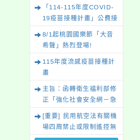
游泳池舉行。
「114-115年度COVID-
19疫苗接種計畫」公費接
種對象擴大為「滿6個月
8/1起桃園國樂節「大音
以上尚未接種之民眾」措
希聲」熱烈登場!
施，延長至115年9月28
115年度流感疫苗接種計
日止
畫
主旨：函轉衛生福利部修
正「強化社會安全網－急
難紓困實施方案」一案，
[重要] 民用航空法有關機
請參考運用，請查照。
場四周禁止或限制遙控無
人機飛航活動規定