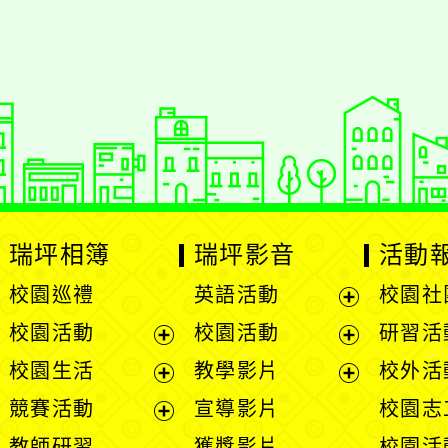
瑞坪相簿
瑞坪影音
活動
校園巡禮
英語活動
校園社
展
校園活動
校園活動
研習活
開
展
展
校園生活
教學影片
校外活
選
開
開
展
展
競賽活動
宣導影片
校園志
單
選
選
開
開
展
教師研習
獲獎影片
校園活