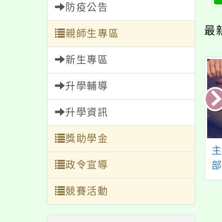
防疫公告
最
親師生專區
新生專區
升學輔導
升學資訊
獎助學金
登革熱防治宣導
主旨：修正「桃園市
政令宣導
國民中小學社團活動
實施要點」部分規
競賽活動
定，名稱並修正為
「桃園市國民中小學