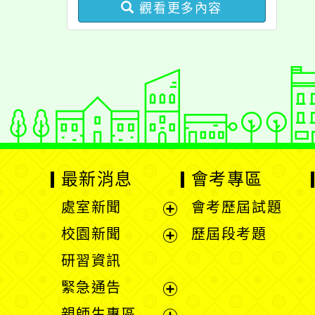
觀看更多內容
最新消息
會考專區
處室新聞
會考歷屆試題
展
校園新聞
歷屆段考題
開
展
研習資訊
選
開
緊急通告
單
選
展
親師生專區