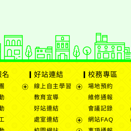
報名
好站連結
校務專區
團
線上自主學習
場地預約
展
展
動
教育宣導
維修通報
開
開
動
好站連結
會議記錄
選
選
工
處室連結
網站FAQ
單
單
展
動
校園網站
事項通報