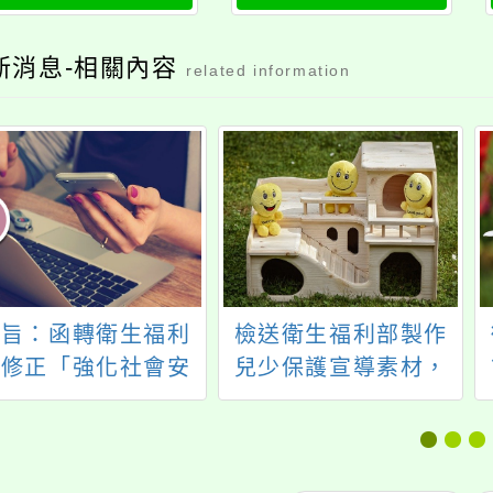
新消息-相關內容
related information
主旨：函轉衛生福利
檢送衛生福利部製作
部修正「強化社會安
兒少保護宣導素材，
全網－急難紓困實施
請加強宣導身心暴力
方案」一案，請參考
對於兒少之不利影
運用，請查照。
響，請查照。