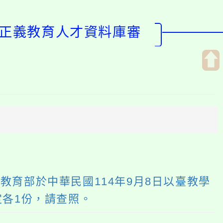
型正義教育人才資料庫審
開
啟
上
方
區
塊
育部於中華民國114年9月8日以臺教學
定各1份，請查照。