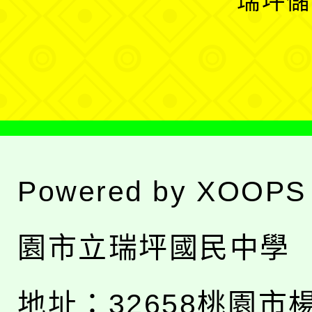
瑞坪儲
單
選
單
Powered by
XOOPS
園市立瑞坪國民中學
地址：
32658桃園市