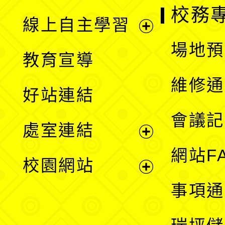
校務
線上自主學習
展
場地預
教育宣導
開
維修通
好站連結
選
會議記
處室連結
單
展
網站F
校園網站
開
展
事項通
選
開