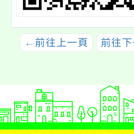
←
前往上一頁
前往下