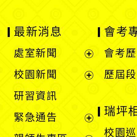
最新消息
會考
處室新聞
會考歷
展
校園新聞
歷屆段
開
展
研習資訊
選
開
瑞坪
緊急通告
單
選
展
校園巡