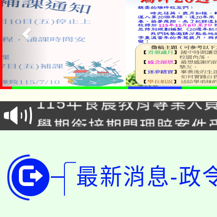
淨零綠生活教案入校路
115年食農教育專業人
會
學期銜接期間理賠案件
程
淨零綠領人才培育課程
學籍身 分審查程序及
公告本校115學年度第1
最新消息-政
版
「2026金融保險知識
代理(課)教師甄選結果(