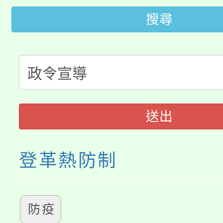
「2026金融保險知識
代理(課)教師甄選結果(
搜尋
桃園市115學年度學生
車」活動
公告本校115學年度第
生本土語及新住民語歌
公告本校115學年度第
代理(課)教師甄選結果(
轉知中國文化大學推廣
代理(課)教師甄選結果(
送出
《TA101》溝通分析
程，歡迎學生輔導中心
登革熱防制
心理、諮商輔導、社會
防疫
系所師生報名參加。