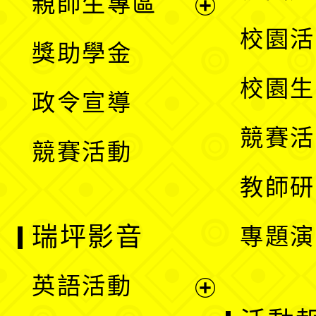
親師生專區
單
開
展
校園活
獎助學金
選
開
校園生
政令宣導
單
選
競賽活
競賽活動
單
教師研
瑞坪影音
專題演
英語活動