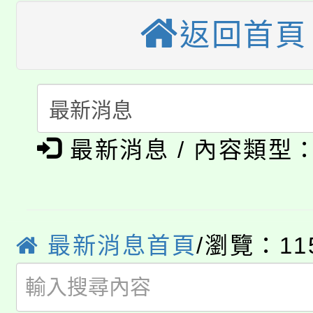
桃園市115學年度學生
車」活動
返回首頁
公告本校115學年度第
生本土語及新住民語歌
公告本校115學年度第
代理(課)教師甄選結果(
轉知中國文化大學推廣
代理(課)教師甄選結果(
淨零綠生活教案入校路
《TA101》溝通分析
最新消息 / 內容類型
115年食農教育專業人
會
程，歡迎學生輔導中心
學期銜接期間理賠案件
程
心理、諮商輔導、社會
淨零綠領人才培育課程
最新消息首頁
/瀏覽：11
學籍身 分審查程序及
系所師生報名參加。
公告本校115學年度第1
版