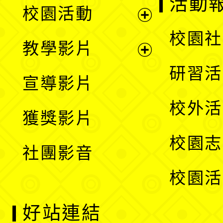
展
活動
校園活動
開
展
校園社
教學影片
選
開
展
研習活
宣導影片
單
選
開
校外活
獲獎影片
單
選
校園志
社團影音
單
校園活
好站連結