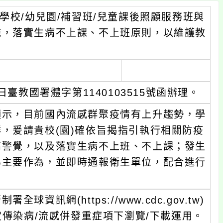
學校/幼兒園/補習班/兒童課後照顧服務班與
施，落實生病不上課、不上班原則，以維護教
臺教國署體字第1140103515號函辦理。
顯示，目前國內流感群聚疫情有上升趨勢，學
，爰請貴校(園)確依旨揭指引執行相關防疫
高警覺，以及落實生病不上班、不上課；發生
為主要作為，並即時通報衛生單位，配合進行
。
訊網(https://www.cdc.gov.tw)
定傳染病/流感併發重症項下瀏覽/下載運用。