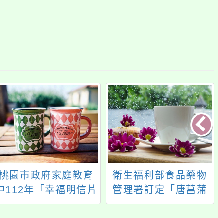
桃園市政府家庭教育
衛生福利部食品藥物
中112年「幸福明信片
管理署訂定「唐菖蒲
傳情活動」，歡迎參
柏克氏菌椰病毒病原