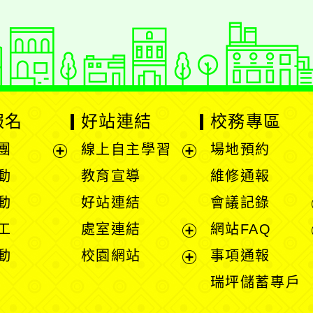
報名
好站連結
校務專區
團
線上自主學習
場地預約
展
展
動
教育宣導
維修通報
開
開
動
好站連結
會議記錄
選
選
工
處室連結
網站FAQ
單
單
展
動
校園網站
事項通報
開
展
瑞坪儲蓄專戶
選
開