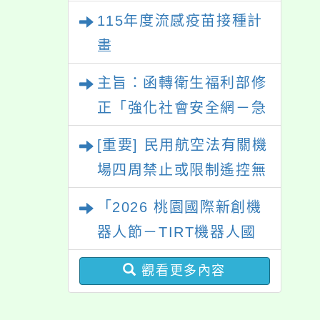
115年度流感疫苗接種計
日止
畫
主旨：函轉衛生福利部修
正「強化社會安全網－急
難紓困實施方案」一案，
[重要] 民用航空法有關機
請參考運用，請查照。
場四周禁止或限制遙控無
人機飛航活動規定
「2026 桃園國際新創機
器人節－TIRT機器人國
際賽」活動資訊
觀看更多內容