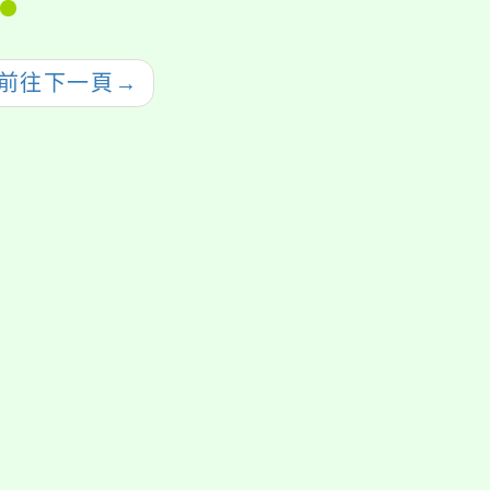
與，請查照。
型及邦克列酸風險管
控指引」
前往下一頁
→