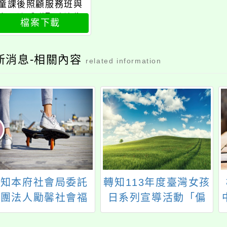
童課後照顧服務班與
中心流感群聚防治指
檔案下載
引
新消息-相關內容
related information
轉知本府社會局委託
轉知113年度臺灣女孩
財團法人勵馨社會福
日系列宣導活動「偏
利事業基金會辦理
見眼鏡行」線上主題