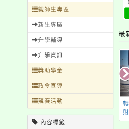
親師生專區
新生專區
最
升學輔導
升學資訊
獎助學金
政令宣導
競賽活動
衛生福利部社會及
全民健保宣導
庭署（下稱社家
）「未成年子女遭
內容標籤