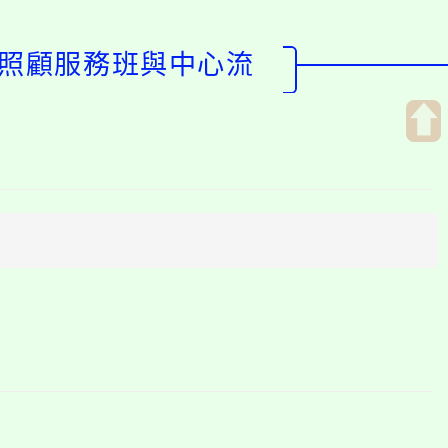
後照顧服務班與中心流
開
啟
上
方
區
塊