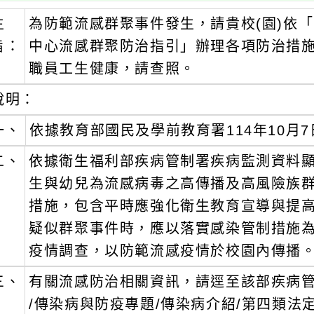
主
為防範流感群聚事件發生，請貴校(園)依「
旨：
中心流感群聚防治指引」辦理各項防治措
職員工生健康，請查照。
說明：
一、
依據教育部國民及學前教育署114年10月7日
二、
依據衛生福利部疾病管制署疾病監測資料
生與幼兒為流感病毒之高傳播及高風險族群
措施，包含平時應強化衛生教育宣導與提
疑似群聚事件時，應以落實感染管制措施
疫情調查，以防範流感疫情於校園內傳播
三、
有關流感防治相關資訊，請逕至該部疾病管制署全球資
/傳染病與防疫專題/傳染病介紹/第四類法