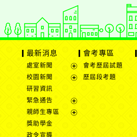
最新消息
會考專區
處室新聞
會考歷屆試題
展
校園新聞
歷屆段考題
開
展
研習資訊
選
開
緊急通告
單
選
展
親師生專區
單
開
展
獎助學金
選
開
政令宣導