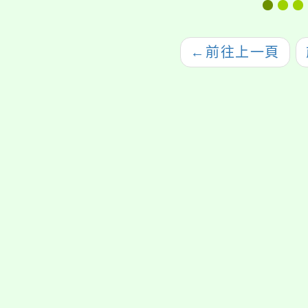
115年度未滿20歲
展覽及引導教材一
懷孕服務及後續追蹤
案，請查照。
輔導方案」之嬰幼兒
←
前往上一頁
照顧相關課程一案，
詳如說明，請查照。