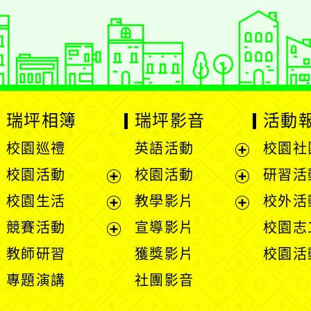
瑞坪相簿
瑞坪影音
活動
校園巡禮
英語活動
校園社
展
校園活動
校園活動
研習活
開
展
展
校園生活
教學影片
校外活
選
開
開
展
展
競賽活動
宣導影片
校園志
單
選
選
開
開
展
教師研習
獲獎影片
校園活
單
單
選
選
開
專題演講
社團影音
單
單
選