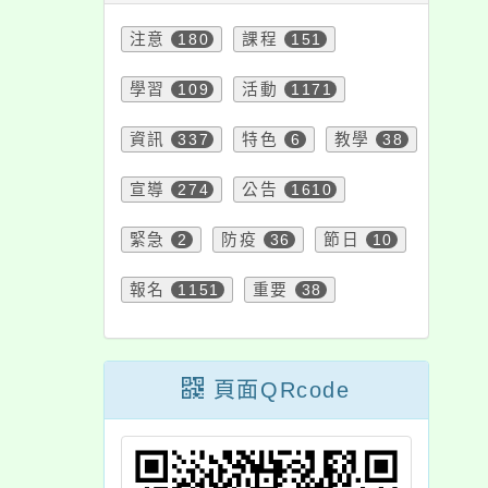
母（或親屬）擅自
「
離家失蹤案件協尋
注意
180
課程
151
業流程」，有關司
學習
109
活動
1171
院少年及家事廳
下稱少家廳）針對
資訊
337
特色
6
教學
38
未成年子女未出
宣導
274
公告
1610
」之補充說明，宣
周知，請查照。
緊急
2
防疫
36
節日
10
報名
1151
重要
38
頁面QRcode