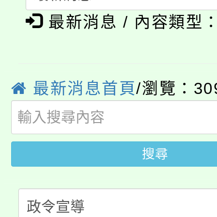
博覽會」之「藝術教育
最新消息 / 內容類型
桃園市115學年度學生
車」活動
公告本校115學年度第
生本土語及新住民語歌
公告本校115學年度第
代理(課)教師甄選結果(
最新消息首頁
/瀏覽：30
轉知中國文化大學推廣
代理(課)教師甄選結果(
轉知苗栗縣政府辦理11
《TA101》溝通分析
桃園市115學年度學生
縣市「校園短影音徵選
程，歡迎學生輔導中心
搜尋
「桃園市補助參觀特色
要點
門員」簡章及活動海報
心理、諮商輔導、社會
115年度「教育部表揚
展演活動實施計畫」
踴躍報名參加。
系所師生報名參加。