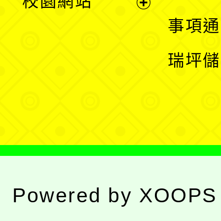
校園網站
開
展
事項通
選
開
瑞坪儲
單
選
單
Powered by
XOOPS