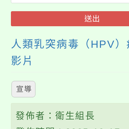
「2026 ART TAIPE
義教育推展貢獻獎」
博覽會」之「藝術教育
送出
人類乳突病毒（HPV
影片
宣導
發佈者：衛生組長