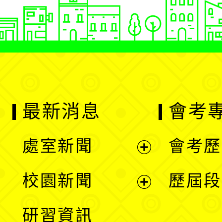
最新消息
會考
處室新聞
會考歷
展
校園新聞
歷屆段
開
展
研習資訊