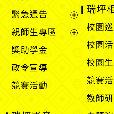
選
開
瑞坪
緊急通告
單
選
展
校園巡
親師生專區
單
開
展
校園活
獎助學金
選
開
校園生
政令宣導
單
選
競賽活
競賽活動
單
教師研