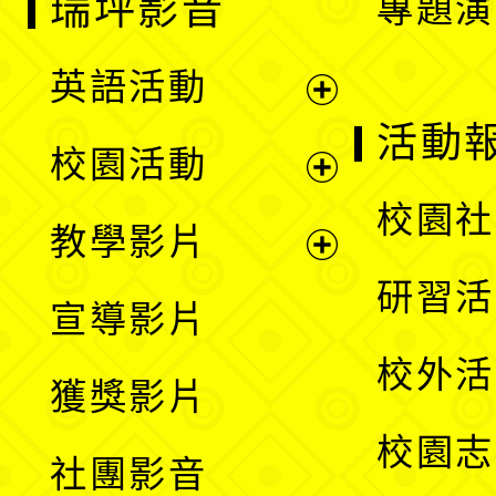
瑞坪影音
專題演
英語活動
展
活動
校園活動
開
展
校園社
教學影片
選
開
展
研習活
宣導影片
單
選
開
校外活
獲獎影片
單
選
校園志
社團影音
單