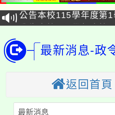
車」活動
公告本校115學年度第
生本土語及新住民語歌
公告本校115學年度第
代理(課)教師甄選結果(
轉知中國文化大學推廣
代理(課)教師甄選結果(
最新消息-政
轉知苗栗縣政府辦理11
《TA101》溝通分析
桃園市115學年度學生
縣市「校園短影音徵選
程，歡迎學生輔導中心
「桃園市補助參觀特色
要點
門員」簡章及活動海報
心理、諮商輔導、社會
返回首頁
115年度「教育部表揚
展演活動實施計畫」
踴躍報名參加。
系所師生報名參加。
「2026 ART TAIPE
義教育推展貢獻獎」
「2026金融保險知識