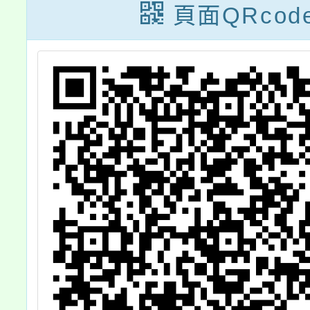
材
別工作
頁面QRcod
。
第18
令