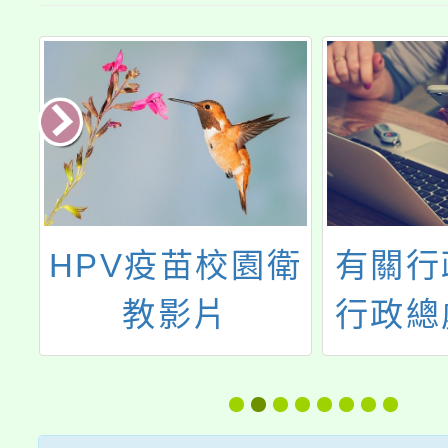
臺
HPV疫苗校園衛
有關行
宣
教影片
行政總
眼
簡稱人
題
轉勞動