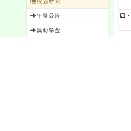
校園新聞
午餐公告
四
獎助學金
人員招募
內文
服務學習
研習資訊
內容
緊急通告
防疫公告
親師生專區