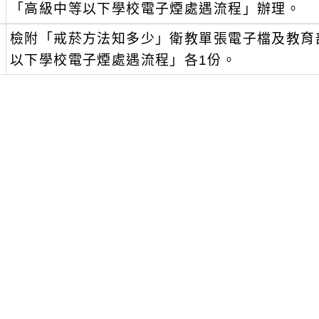
「高級中等以下學校電子煙處遇流程」辦理。
、
檢附「戒菸方法知多少」衛教單張電子檔及教育
以下學校電子煙處遇流程」各1份。
可瀏覽群組：
註冊會員
訪客
附件下載
Download attachment