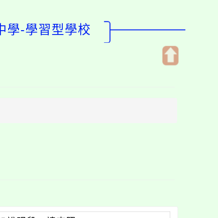
中學-學習型學校
開
啟
上
方
區
塊