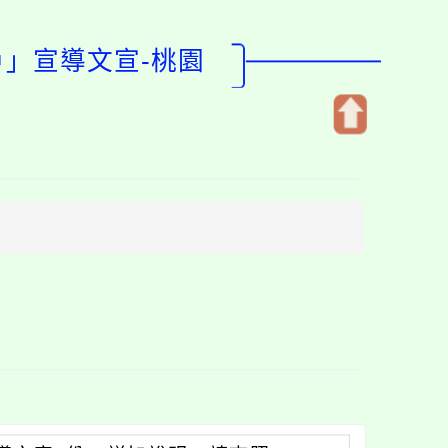
戶」宣導文宣-桃園
開
啟
上
方
區
塊