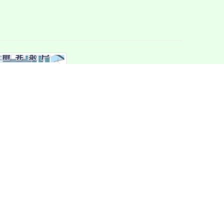
市非家戶試辦隨
徵收宣導文宣3
檔案下載