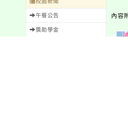
校園新聞
午餐公告
內容
獎助學金
人員招募
服務學習
研習資訊
桃
緊急通告
防疫公告
親師生專區
最新