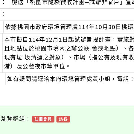
旨：
檢送「桃園市隨袋徵收計畫─試辦非家戶」宣
明：
、
依據桃園市政府環境管理處114年10月30日桃環管
、
本市擬自114年12月1日起試辦旨揭計畫，實施
且地點位於桃園市境內之辦公廳 舍或地點）、
現有垃 圾清運之對象）、市場（指公有及現有收
港）及公營夜市等單位。
、
如有疑問請逕洽本府環境管理處黃小姐，電話：03-
可瀏覽群組：
註冊會員
訪客