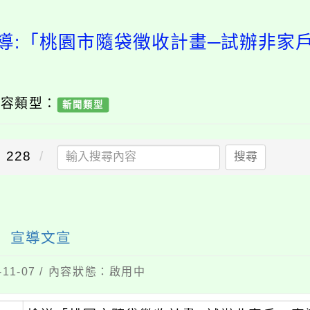
導:「桃園市隨袋徵收計畫─試辦非家
內容類型：
新聞類型
228
搜尋
」宣導文宣
11-07 / 內容狀態：啟用中