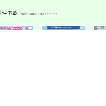
附件下載
Download attachment
園市非家戶試辦隨
桃園市非家戶試辦隨
桃園
袋徵收宣導文宣1
袋徵收宣導文宣2
袋
檔案下載
檔案下載
消息-相關內容
related information