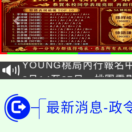
「本色祭」8/29、30
8/21下午1時於龍潭區
場熱烈登場!
YOUNG桃局內行報名
徵才活動。
8月14至27日，桃園
局官網。
115年桃園市運動會8/1
開!
桃園市低收入戶享有免
最新消息-政
田徑場及游泳池舉行。
大園自造教育及科技中心
視費優惠，中低收入戶