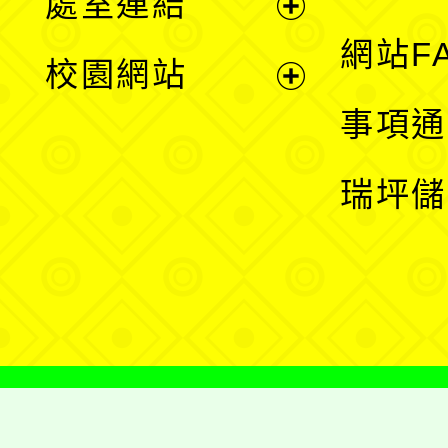
處室連結
單
展
網站F
校園網站
開
展
事項通
選
開
瑞坪儲
單
選
單