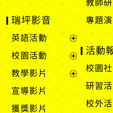
教師研
瑞坪影音
專題演
英語活動
展
活動
校園活動
開
展
校園社
教學影片
選
開
展
研習活
宣導影片
單
選
開
校外活
獲獎影片
單