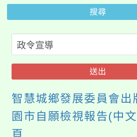
大園自造教育及科技中心
視費優惠，中低收入戶
搜尋
大溪自造教育及科技中心
份教師增能研習
半價優惠，詳情可洽有
淨零綠生活教案入校路
份教師研習
者。
115年食農教育專業人
會
程
送出
智慧城鄉發展委員會出版
園市自願檢視報告(中文
頁