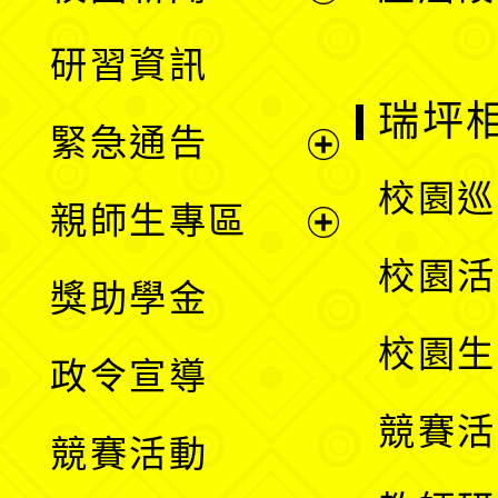
開
展
研習資訊
選
開
瑞坪
緊急通告
單
選
展
校園巡
親師生專區
單
開
展
校園活
獎助學金
選
開
校園生
政令宣導
單
選
競賽活
競賽活動
單