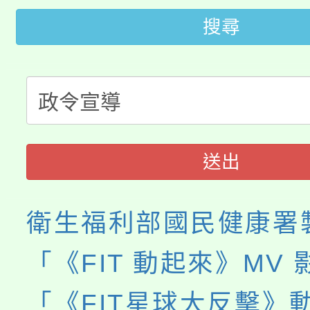
桃園市低收入戶享有免
田徑場及游泳池舉行。
搜尋
大園自造教育及科技中心
視費優惠，中低收入戶
大溪自造教育及科技中心
份教師增能研習
半價優惠，詳情可洽有
淨零綠生活教案入校路
份教師研習
者。
115年食農教育專業人
會
送出
程
衛生福利部國民健康署
「《FIT 動起來》MV
「《FIT星球大反擊》