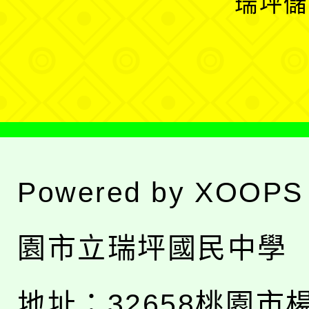
瑞坪儲
單
選
單
Powered by
XOOPS
園市立瑞坪國民中學
地址：
32658桃園市