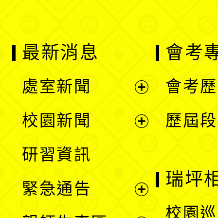
最新消息
會考
處室新聞
會考歷
展
校園新聞
歷屆段
開
展
研習資訊
選
開
瑞坪
緊急通告
單
選
展
校園巡