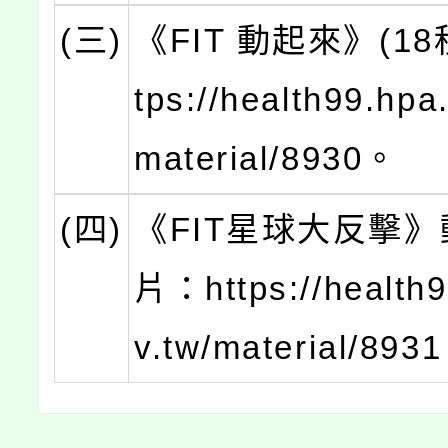
(三)
《FIT 動起來》(18
tps://health99.hpa
material/8930。
(四)
《FIT星球大反擊
片：https://health9
v.tw/material/893