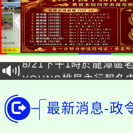
「本色祭」8/29、30
8/21下午1時於龍潭區
場熱烈登場!
YOUNG桃局內行報名
徵才活動。
8月14至27日，桃園
局官網。
115年桃園市運動會8/1
最新消息-政
開!
桃園市低收入戶享有免
田徑場及游泳池舉行。