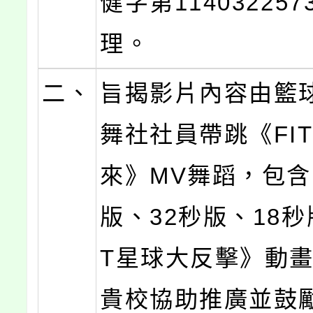
健字第11403225
理。
二、
旨揭影片內容由籃
舞社社員帶跳《FIT
來》MV舞蹈，包
版、32秒版、18秒
T星球大反擊》動
貴校協助推廣並鼓