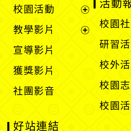
展
活動
校園活動
開
展
校園社
教學影片
選
開
展
研習活
宣導影片
單
選
開
校外活
獲獎影片
單
選
校園志
社團影音
單
校園活
好站連結