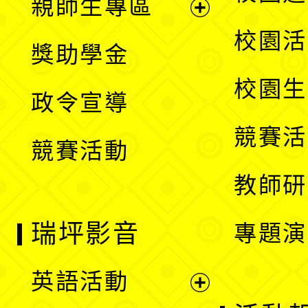
親師生專區
單
開
展
校園活
獎助學金
選
開
校園生
政令宣導
單
選
競賽活
競賽活動
單
教師研
瑞坪影音
專題演
英語活動