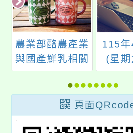
衛
農業部酪農產業
115年
與國產鮮乳相關
(星期
宣導推廣圖卡及
「202
影片
廟祈福
開卷
頁面QRcod