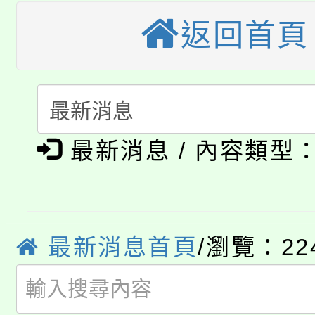
大園自造教育及科技中心
視費優惠，中低收入戶
返回首頁
大溪自造教育及科技中心
份教師增能研習
半價優惠，詳情可洽有
淨零綠生活教案入校路
份教師研習
者。
115年食農教育專業人
會
「本色祭」8/29、30
程
最新消息 / 內容類型
8/21下午1時於龍潭區
場熱烈登場!
YOUNG桃局內行報名
徵才活動。
最新消息首頁
/瀏覽：22
8月14至27日，桃園
局官網。
115年桃園市運動會8/1
開!