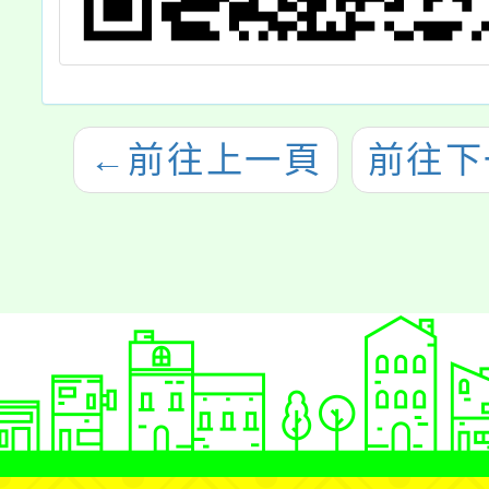
←
前往上一頁
前往下