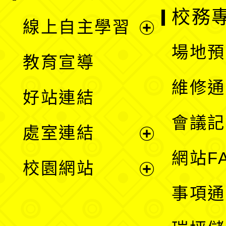
校務
線上自主學習
展
場地預
教育宣導
開
維修通
好站連結
選
會議記
處室連結
單
展
網站F
校園網站
開
展
事項通
選
開