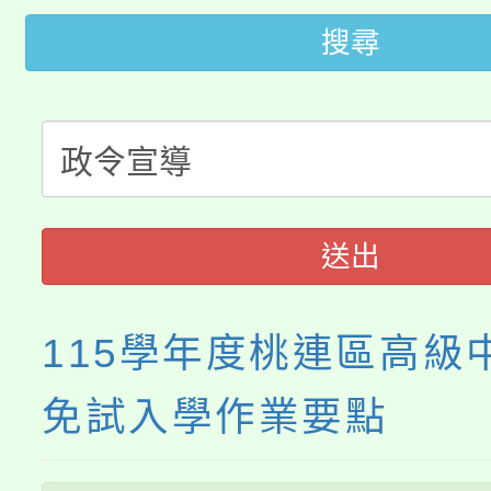
桃園市低收入戶享有免
田徑場及游泳池舉行。
搜尋
大園自造教育及科技中心
視費優惠，中低收入戶
大溪自造教育及科技中心
份教師增能研習
半價優惠，詳情可洽有
淨零綠生活教案入校路
份教師研習
者。
115年食農教育專業人
會
送出
程
115學年度桃連區高級
免試入學作業要點