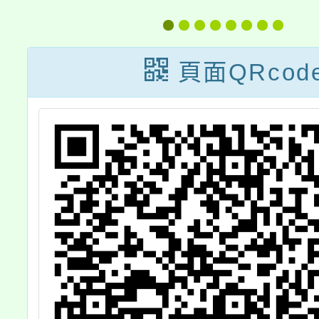
急難紓
案」一
頁面QRcod
考運