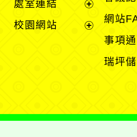
處室連結
單
展
網站F
校園網站
開
展
事項通
選
開
瑞坪儲
單
選
單