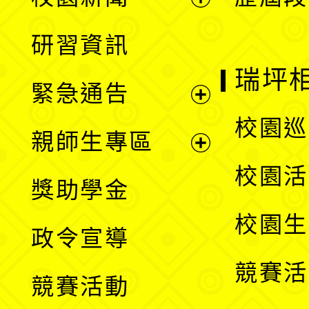
開
展
研習資訊
選
開
瑞坪
緊急通告
單
選
展
校園巡
親師生專區
單
開
展
校園活
獎助學金
選
開
校園生
政令宣導
單
選
競賽活
競賽活動
單