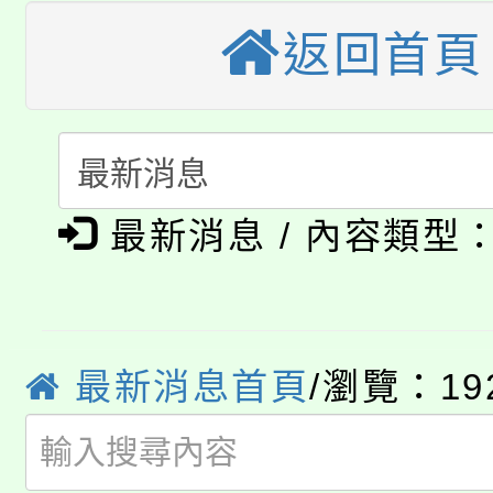
大園自造教育及科技中心
視費優惠，中低收入戶
返回首頁
大溪自造教育及科技中心
份教師增能研習
半價優惠，詳情可洽有
淨零綠生活教案入校路
份教師研習
者。
115年食農教育專業人
會
「本色祭」8/29、30
程
最新消息 / 內容類型
8/21下午1時於龍潭區
場熱烈登場!
YOUNG桃局內行報名
徵才活動。
8月14至27日，桃園
最新消息首頁
/瀏覽：19
局官網。
115年桃園市運動會8/1
開!