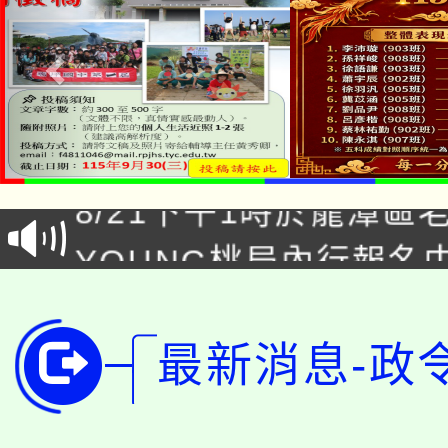
「本色祭」8/29、30
8/21下午1時於龍潭區
場熱烈登場!
YOUNG桃局內行報名
徵才活動。
8月14至27日，桃園
局官網。
115年桃園市運動會8/1
開!
最新消息-政
桃園市低收入戶享有免
田徑場及游泳池舉行。