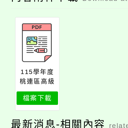
115學年度
桃連區高級
中等學校免
檔案下載
試入學作業
要點
最新消息-相關內容
relat