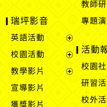
教師研
瑞坪影音
專題演
英語活動
展
活動
校園活動
開
展
校園社
教學影片
選
開
展
研習活
宣導影片
單
選
開
校外活
獲獎影片
單