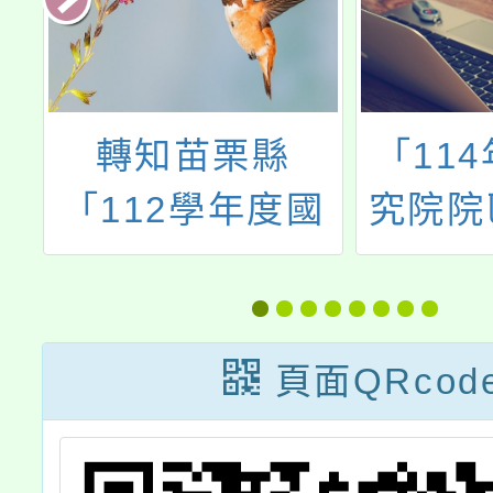
菌
轉知苗栗縣
「11
及
「112學年度國
究院院
管
民中小學中介教
列
育措施實施計畫
－建國國中慈輝
頁面QRcod
分校參訪活動」
案，請查照。