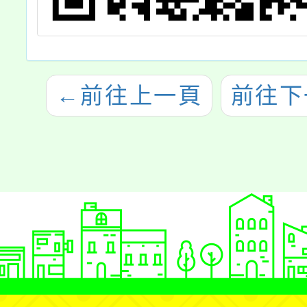
←
前往上一頁
前往下