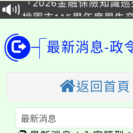
代理(課)教師甄選結果(
桃園市115學年度學生
車」活動
公告本校115學年度第
生本土語及新住民語歌
公告本校115學年度第
最新消息-政
代理(課)教師甄選結果(
轉知中國文化大學推廣
代理(課)教師甄選結果(
轉知苗栗縣政府辦理11
《TA101》溝通分析
返回首頁
桃園市115學年度學生
縣市「校園短影音徵選
程，歡迎學生輔導中心
「桃園市補助參觀特色
要點
門員」簡章及活動海報
心理、諮商輔導、社會
115年度「教育部表揚
展演活動實施計畫」
踴躍報名參加。
系所師生報名參加。
公告本校115學年度第1