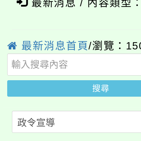
義教育推展貢獻獎」
最新消息 / 內容類型
「2026金融保險知識
代理(課)教師甄選結果(
桃園市115學年度學生
車」活動
最新消息首頁
/瀏覽：15
公告本校115學年度第
生本土語及新住民語歌
公告本校115學年度第
代理(課)教師甄選結果(
轉知中國文化大學推廣
代理(課)教師甄選結果(
搜尋
轉知苗栗縣政府辦理11
《TA101》溝通分析
桃園市115學年度學生
縣市「校園短影音徵選
程，歡迎學生輔導中心
「桃園市補助參觀特色
要點
門員」簡章及活動海報
心理、諮商輔導、社會