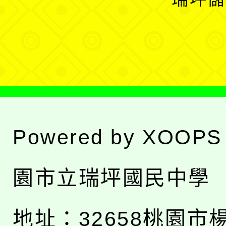
單
選
單
Powered by
XOOPS
園市立瑞坪國民中學
地址：
32658桃園市