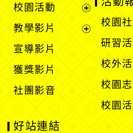
活動
校園活動
開
展
校園社
教學影片
選
開
展
研習活
宣導影片
單
選
開
校外活
獲獎影片
單
選
校園志
社團影音
單
校園活
好站連結