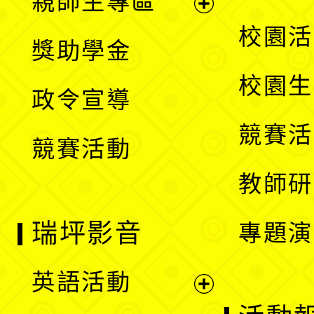
親師生專區
單
開
展
校園活
獎助學金
選
開
校園生
政令宣導
單
選
競賽活
競賽活動
單
教師研
瑞坪影音
專題演
英語活動
展