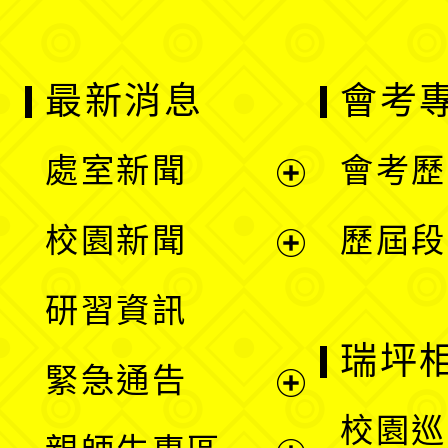
最新消息
會考
處室新聞
會考歷
展
校園新聞
歷屆段
開
展
研習資訊
選
開
瑞坪
緊急通告
單
選
展
校園巡