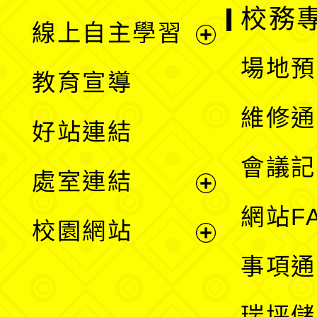
校務
線上自主學習
展
場地預
教育宣導
開
維修通
好站連結
選
會議記
處室連結
單
展
網站F
校園網站
開
展
事項通
選
開
瑞坪儲