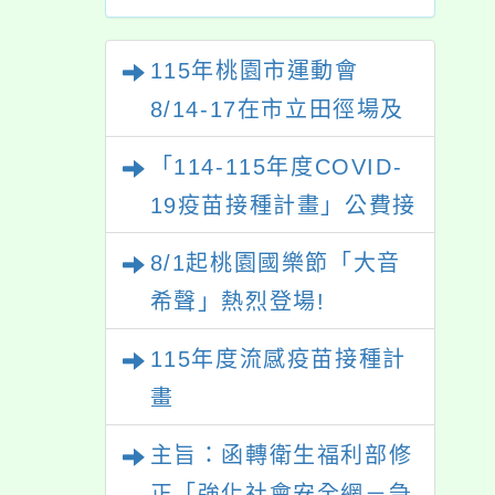
115年桃園市運動會
8/14-17在市立田徑場及
游泳池舉行。
「114-115年度COVID-
19疫苗接種計畫」公費接
種對象擴大為「滿6個月
8/1起桃園國樂節「大音
以上尚未接種之民眾」措
希聲」熱烈登場!
施，延長至115年9月28
115年度流感疫苗接種計
日止
畫
主旨：函轉衛生福利部修
正「強化社會安全網－急