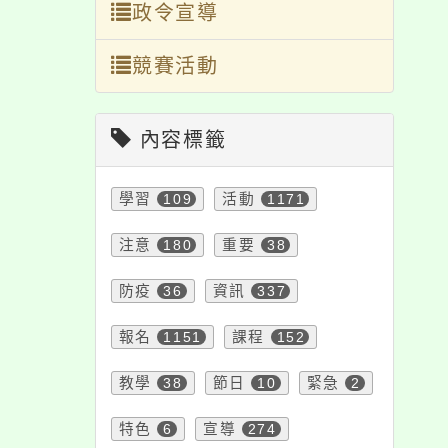
政令宣導
競賽活動
內容標籤
學習
109
活動
1171
注意
180
重要
38
防疫
36
資訊
337
報名
1151
課程
152
教學
38
節日
10
緊急
2
特色
6
宣導
274