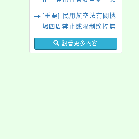
難紓困實施方案」一案，
[重要] 民用航空法有關機
請參考運用，請查照。
場四周禁止或限制遙控無
人機飛航活動規定
觀看更多內容