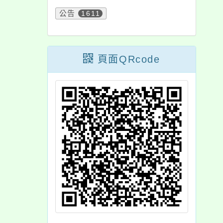
公告
1611
頁面QRcode