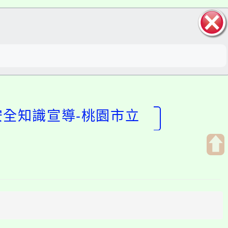
關閉區
塊
安全知識宣導-桃園市立
開
啟
上
方
區
塊