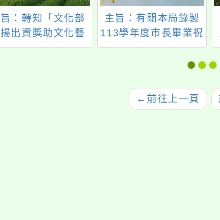
主旨：轉知「文化部
主旨：有關本局錄製
表揚出資獎助文化藝
113學年度市長畢業祝
術工作者及事業辦
福影片一案，請查
法」，業經文化部於
照。
14年9月8日以文綜
第11420365852號
←
前往上一頁
令廢止，請查照。