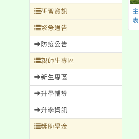
送衛生福利部製作
研習資訊
轉知本府為強化落實
少保護宣導素材，
公職人員利益衝突迴
緊急通告
加強宣導身心暴力
避法第14條有關補助
於兒少之不利影
及交易案件之公告及
防疫公告
響，請查照。
揭露機制一案
1
字
親師生專區
新生專區
升學輔導
升學資訊
獎助學金