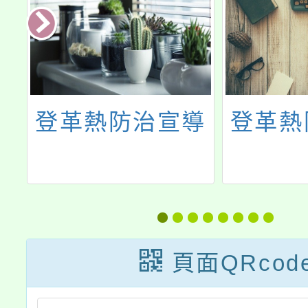
社
登革熱防治宣導
登革熱
下
未
母
自
頁面QRcod
件