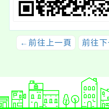
←
前往上一頁
前往下