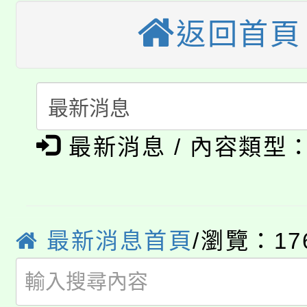
大園自造教育及科技中心
視費優惠，中低收入戶
返回首頁
大溪自造教育及科技中心
份教師增能研習
半價優惠，詳情可洽有
淨零綠生活教案入校路
份教師研習
者。
115年食農教育專業人
會
「本色祭」8/29、30
最新消息 / 內容類型
程
8/21下午1時於龍潭區
場熱烈登場!
YOUNG桃局內行報名
徵才活動。
最新消息首頁
/瀏覽：17
8月14至27日，桃園
局官網。
115年桃園市運動會8/1
開!