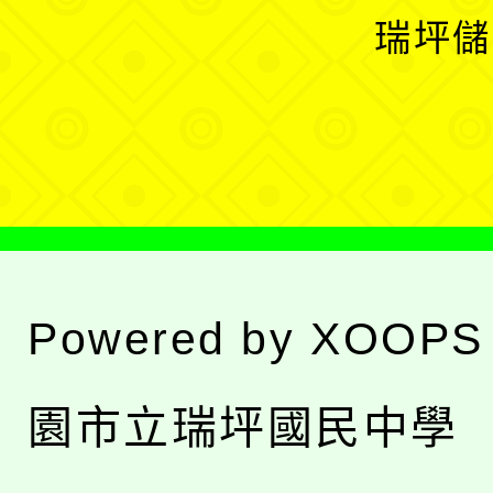
選
開
瑞坪儲
單
選
單
Powered by
XOOPS
園市立瑞坪國民中學