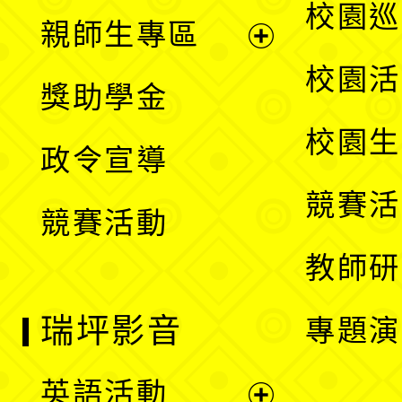
展
校園巡
親師生專區
單
開
展
校園活
獎助學金
選
開
校園生
政令宣導
單
選
競賽活
競賽活動
單
教師研
瑞坪影音
專題演
英語活動