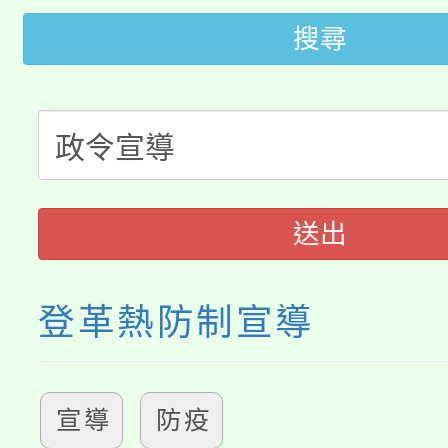
桃園市低收入戶享有免
田徑場及游泳池舉行。
搜尋
大園自造教育及科技中心
視費優惠，中低收入戶
大溪自造教育及科技中心
份教師增能研習
半價優惠，詳情可洽有
淨零綠生活教案入校路
份教師研習
者。
115年食農教育專業人
會
送出
程
登革熱防制宣導
宣導
防疫