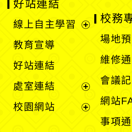
好站連結
校務
線上自主學習
展
場地預
教育宣導
開
維修通
好站連結
選
會議記
處室連結
單
展
網站F
校園網站
開
展
事項通