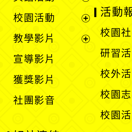
展
活動
校園活動
開
展
校園社
教學影片
選
開
展
研習活
宣導影片
單
選
開
校外活
獲獎影片
單
選
校園志
社團影音
單
校園活