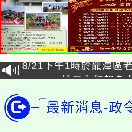
「本色祭」8/29、30
8/21下午1時於龍潭區
場熱烈登場!
YOUNG桃局內行報名
徵才活動。
8月14至27日，桃園
局官網。
最新消息-政
115年桃園市運動會8/1
開!
桃園市低收入戶享有免
田徑場及游泳池舉行。