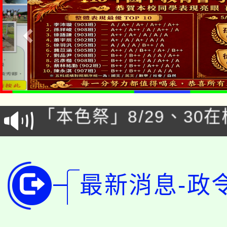
公告本校115學年度第1
「本色祭」8/29、30
代理(課)教師甄選結果
8/21下午1時於龍潭區
場熱烈登場!
告(尚有缺額)
YOUNG桃局內行報名
徵才活動。
最新消息-政
8月14至27日，桃園
局官網。
115年桃園市運動會8/1
開!