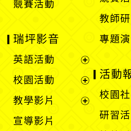
競賽活動
單
教師研
瑞坪影音
專題演
英語活動
展
活動
校園活動
開
展
校園社
教學影片
選
開
展
研習活
宣導影片
單
選
開