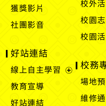
校外活
獲獎影片
單
選
校園志
社團影音
單
校園活
好站連結
校務
線上自主學習
展
場地預
教育宣導
開
維修通
好站連結