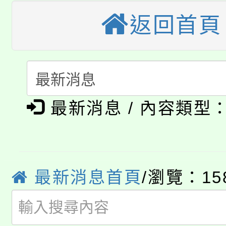
桃園市低收入戶享有免
田徑場及游泳池舉行。
返回首頁
大園自造教育及科技中心
視費優惠，中低收入戶
大溪自造教育及科技中心
份教師增能研習
半價優惠，詳情可洽有
淨零綠生活教案入校路
份教師研習
者。
最新消息 / 內容類型
公告本校115學年度第1
會
「本色祭」8/29、30
代理(課)教師甄選結果
8/21下午1時於龍潭區
場熱烈登場!
告(尚有缺額)
最新消息首頁
/瀏覽：15
YOUNG桃局內行報名
徵才活動。
8月14至27日，桃園
局官網。