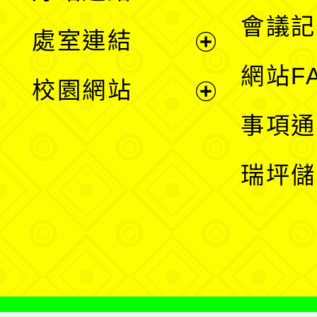
選
會議記
處室連結
單
展
網站F
校園網站
開
展
事項通
選
開
瑞坪儲
單
選
單