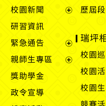
展
校園新聞
歷屆段
開
展
研習資訊
選
開
瑞坪
緊急通告
單
選
展
校園巡
親師生專區
單
開
展
校園活
獎助學金
選
開
校園生
政令宣導
單
選
競賽活