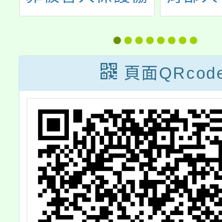
校
會建置「開放式
正義教
申
轉介平臺」相關
料庫審
計
資訊一案。
要點」
頁面QRcod
育部於
114年
臺教學
1142
號令訂
案，茲