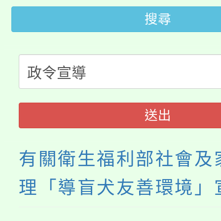
115年桃園市運動會8/1
開!
搜尋
桃園市低收入戶享有免
田徑場及游泳池舉行。
大園自造教育及科技中心
視費優惠，中低收入戶
大溪自造教育及科技中心
份教師增能研習
半價優惠，詳情可洽有
淨零綠生活教案入校路
份教師研習
送出
者。
會
有關衛生福利部社會及
理「導盲犬友善環境」