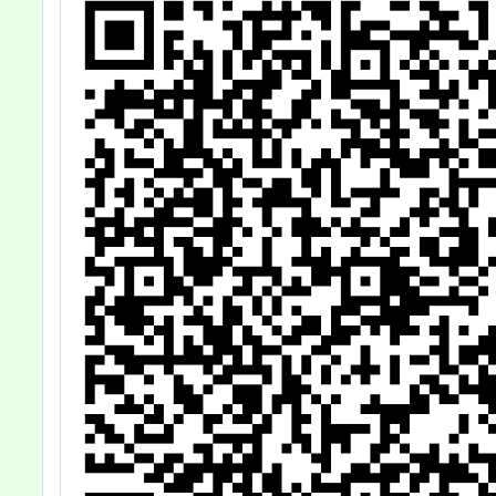
總
助性別
法
碩博
於
點」，
訊
部於
112年
以臺教
1122
號令修