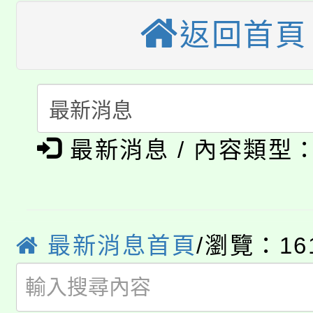
視費優惠，中低收入戶
返回首頁
大溪自造教育及科技中心
份教師增能研習
半價優惠，詳情可洽有
淨零綠生活教案入校路
份教師研習
者。
115年食農教育專業人
會
「本色祭」8/29、30
程
最新消息 / 內容類型
8/21下午1時於龍潭區
場熱烈登場!
YOUNG桃局內行報名
徵才活動。
8月14至27日，桃園
最新消息首頁
/瀏覽：16
局官網。
115年桃園市運動會8/1
開!