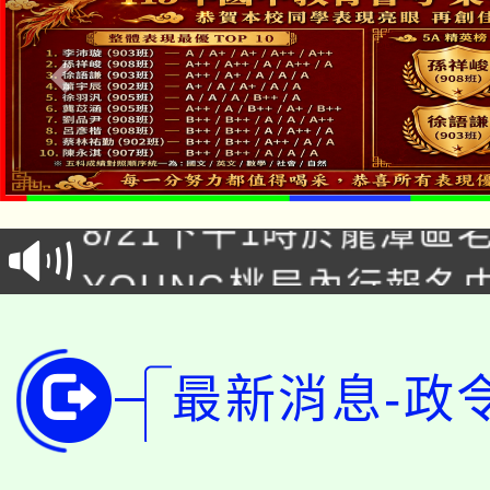
「本色祭」8/29、30
8/21下午1時於龍潭區
場熱烈登場!
YOUNG桃局內行報名
徵才活動。
8月14至27日，桃園
局官網。
115年桃園市運動會8/1
開!
最新消息-政
桃園市低收入戶享有免
田徑場及游泳池舉行。
大園自造教育及科技中心