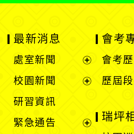
最新消息
會考
處室新聞
會考歷
展
校園新聞
歷屆段
開
展
研習資訊
選
開
瑞坪
緊急通告
單
選