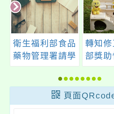
月
衛生福利部食品
轉知修
各
藥物管理署請學
部獎助
給
校加強預防食品
教育碩
簡
中毒及諾羅病毒
及期
，
群聚感染
點」，
頁面QRcod
政
正為「