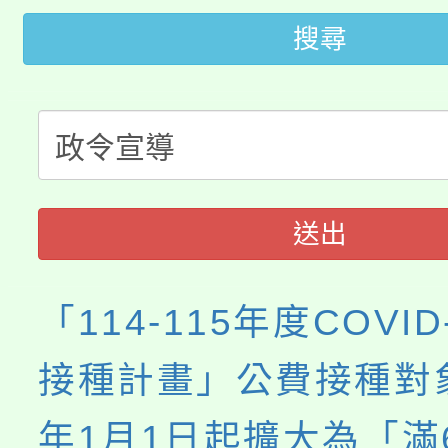
桃園市低收入戶享有免
田徑場及游泳池舉行。
搜尋
大園自造教育及科技中心
視費優惠，中低收入戶
大溪自造教育及科技中心
份教師增能研習
半價優惠，詳情可洽有
淨零綠生活教案入校路
份教師研習
者。
115年食農教育專業人
會
送出
程
「114-115年度COVID
接種計畫」公費接種對象
年1月1日起擴大為「滿