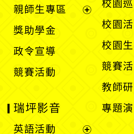
展
校園巡
親師生專區
單
開
展
校園活
獎助學金
選
開
校園生
政令宣導
單
選
競賽活
競賽活動
單
教師研
瑞坪影音
專題演
英語活動