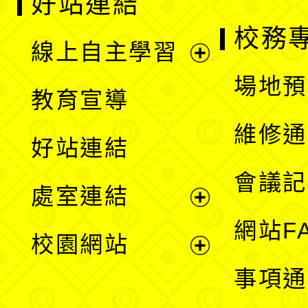
好站連結
校務
線上自主學習
展
場地預
教育宣導
開
維修通
好站連結
選
會議記
處室連結
單
展
網站F
校園網站
開
展
事項通
選