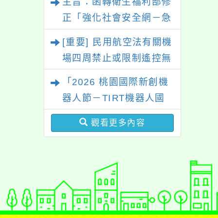
主旨：函轉衛生福利部修
正「強化社會安全網－急
難紓困實施方案」一案，
[重要] 民用航空法有關機
請參考運用，請查照。
場四周禁止或限制遙控無
人機飛航活動規定
「2026 桃園國際新創機
器人節－TIRT機器人國
際賽」活動資訊
觀看更多內容