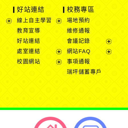
好站連結
校務專區
線上自主學習
場地預約
展
展
教育宣導
維修通報
開
開
好站連結
會議記錄
選
選
展
處室連結
網站FAQ
單
單
開
展
展
校園網站
事項通報
選
開
開
展
瑞坪儲蓄專戶
單
選
選
開
單
單
選
單