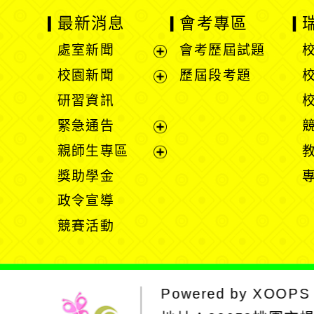
最新消息
會考專區
處室新聞
會考歷屆試題
展
校園新聞
歷屆段考題
開
展
研習資訊
選
開
緊急通告
單
選
展
親師生專區
單
開
展
獎助學金
選
開
政令宣導
單
選
競賽活動
單
Powered by
XOOPS