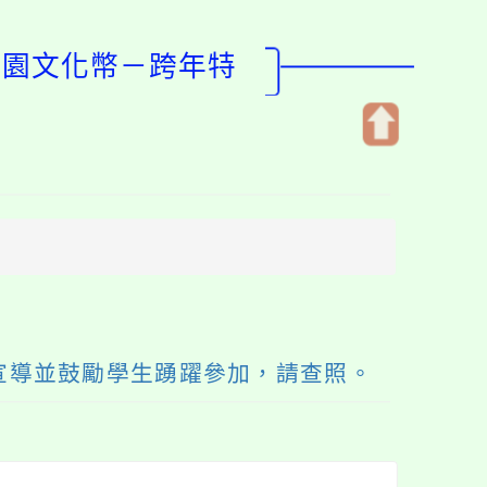
桃園文化幣－跨年特
開
啟
上
方
區
塊
宣導並鼓勵學生踴躍參加，請查照。