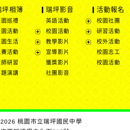
瑞坪相簿
瑞坪影音
活動報名
校園巡禮
英語活動
校園社團
展
校園活動
校園活動
研習活動
開
展
展
校園生活
教學影片
校外活動
選
開
開
展
展
競賽活動
宣導影片
校園志工
單
選
選
開
開
展
教師研習
獲獎影片
校園活動
單
單
選
選
開
專題演講
社團影音
單
單
選
單
2026
桃園市立瑞坪國民中學