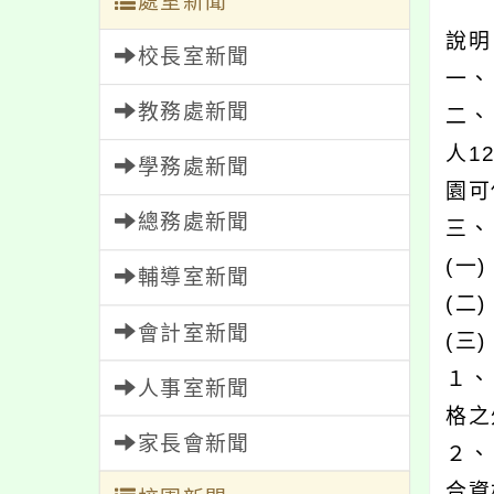
處室新聞
說
校長室新聞
一、
教務處新聞
二、
人1
學務處新聞
園可
總務處新聞
三、
(一
輔導室新聞
(二
會計室新聞
(三
１、
人事室新聞
格之
家長會新聞
２、
合資