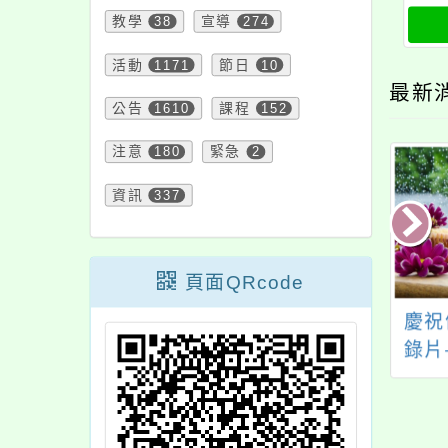
教學
38
宣導
274
活動
1171
節日
10
最新
公告
1610
課程
152
注意
180
緊急
2
資訊
337
頁面QRcode
業部酪農產業與國
「食享冰箱推廣影
慶祝
鮮乳相關宣導推廣
片」下載資訊與食享
錄片
圖卡及影片
冰箱據點一覽表