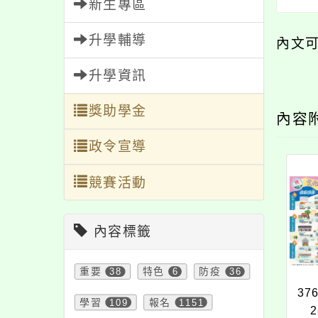
新生專區
升學輔導
內文
升學資訊
獎助學金
內容
政令宣導
競賽活動
內容標籤
重要
38
特色
6
防疫
36
37
學習
109
報名
1151
2