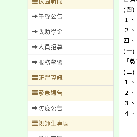
校園新聞
(四
午餐公告
１、
２、
獎助學金
四、
人員招募
(一
「教
服務學習
(二
研習資訊
１、
２、
緊急通告
３、
防疫公告
４、
親師生專區