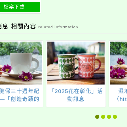
檔案下載
消息-相關內容
related information
健保三十週年紀
「2025花在彰化」活
濕
—「創造奇蹟的
動訊息
（htt
旅程」
tw.n
114
內政