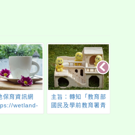
地保育資訊網
主旨：轉知「教育部
114-
ps://wetland-
國民及學前教育署青
19
ps.gov.tw）自
少年諮詢會設置要
年9月1日整合至
點」第3點、第4點，
部國家公園署相
業經教育部國民及學