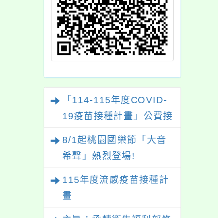
「114-115年度COVID-
19疫苗接種計畫」公費接
種對象擴大為「滿6個月
8/1起桃園國樂節「大音
以上尚未接種之民眾」措
希聲」熱烈登場!
施，延長至115年9月28
115年度流感疫苗接種計
日止
畫