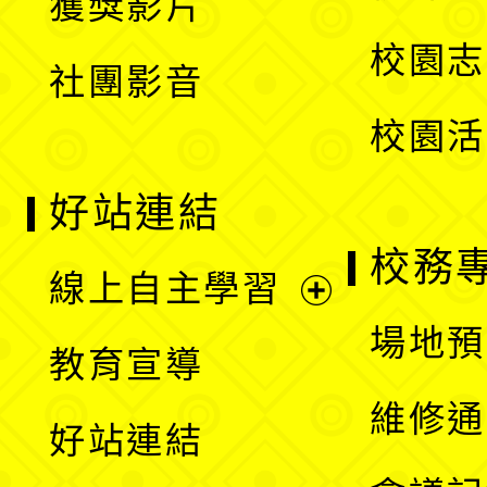
獲獎影片
單
選
校園志
社團影音
單
校園活
好站連結
校務
線上自主學習
展
場地預
教育宣導
開
維修通
好站連結
選