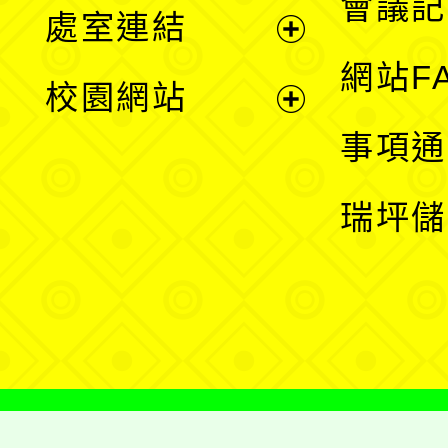
會議記
處室連結
單
展
網站F
校園網站
開
展
事項通
選
開
瑞坪儲
單
選
單