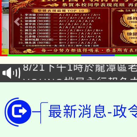
「本色祭」8/29、30
8/21下午1時於龍潭區
場熱烈登場!
YOUNG桃局內行報名
徵才活動。
8月14至27日，桃園
局官網。
115年桃園市運動會8/1
最新消息-政
開!
桃園市低收入戶享有免
田徑場及游泳池舉行。