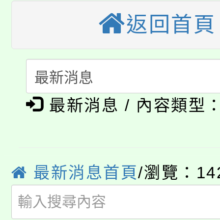
大園自造教育及科技中心
視費優惠，中低收入戶
返回首頁
大溪自造教育及科技中心
份教師增能研習
半價優惠，詳情可洽有
淨零綠生活教案入校路
份教師研習
者。
115年食農教育專業人
會
「本色祭」8/29、30
程
最新消息 / 內容類型
8/21下午1時於龍潭區
場熱烈登場!
YOUNG桃局內行報名
徵才活動。
最新消息首頁
/瀏覽：14
8月14至27日，桃園
局官網。
115年桃園市運動會8/1
開!