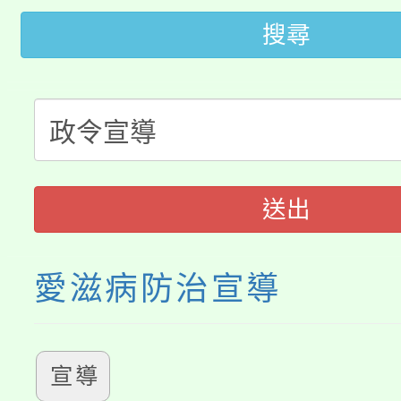
桃園市低收入戶享有免
田徑場及游泳池舉行。
搜尋
大園自造教育及科技中心
視費優惠，中低收入戶
大溪自造教育及科技中心
份教師增能研習
半價優惠，詳情可洽有
淨零綠生活教案入校路
份教師研習
者。
115年食農教育專業人
會
送出
程
愛滋病防治宣導
宣導