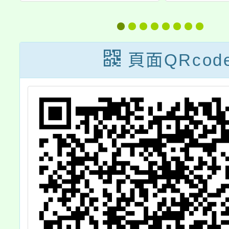
助要點」第1點
及第3點附件1、
附件2，業經教
頁面QRcod
育部於中華民國
113年1月15日
以臺教學(三)字
第
1122806728A
號令修正發布，