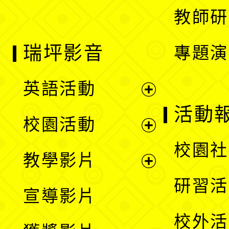
教師研
瑞坪影音
專題演
英語活動
展
活動
校園活動
開
展
校園社
教學影片
選
開
展
研習活
宣導影片
單
選
開
校外活