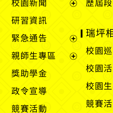
校園新聞
歷屆段
開
展
研習資訊
選
開
瑞坪
緊急通告
單
選
展
校園巡
親師生專區
單
開
展
校園活
獎助學金
選
開
校園生
政令宣導
單
選
競賽活
競賽活動
單