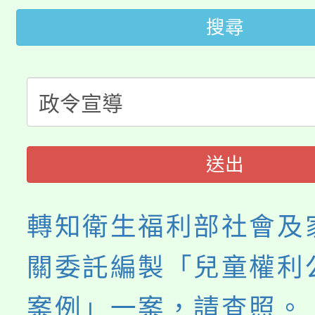
轉知中國文化大學推廣
代理(課)教師甄選結果(
搜尋
轉知苗栗縣政府辦理11
《TA101》溝通分析
桃園市115學年度學生
縣市「校園短影音徵選
程，歡迎學生輔導中心
「桃園市補助參觀特色
要點
門員」簡章及活動海報
心理、諮商輔導、社會
115年度「教育部表揚
展演活動實施計畫」
踴躍報名參加。
系所師生報名參加。
送出
義教育推展貢獻獎」
轉知衛生福利部社會及
關委託編製「兒童權利
案例」一案，請查照。