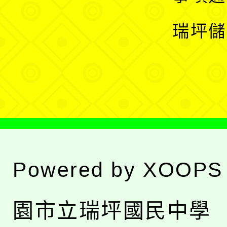
選
開
瑞坪儲
單
選
單
Powered by
XOOPS
園市立瑞坪國民中學