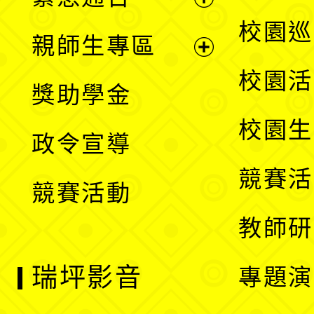
單
選
展
校園巡
親師生專區
單
開
展
校園活
獎助學金
選
開
校園生
政令宣導
單
選
競賽活
競賽活動
單
教師研
瑞坪影音
專題演