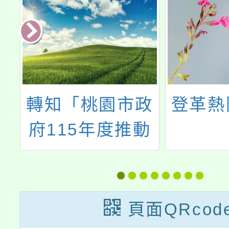
民
轉知「桃園市政
登革熱
學
府115年度推動
子
家庭暴力、性侵
害及性騷擾防治
工作有功人士及
頁面QRcod