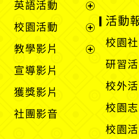
英語活動
展
活動
校園活動
開
展
校園社
教學影片
選
開
展
研習活
宣導影片
單
選
開
校外活
獲獎影片
單
選
校園志
社團影音
單
校園活