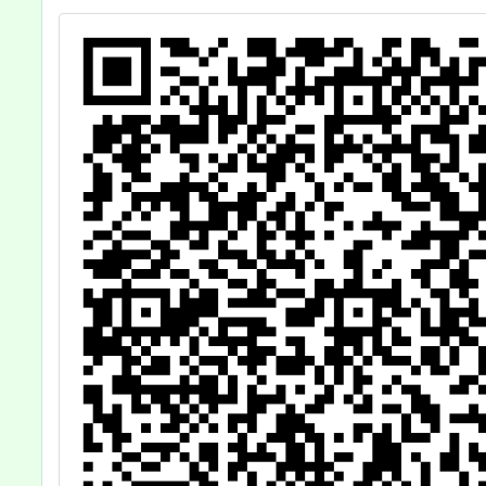
查
團體遴選暨表
揚」計畫及推
（自）薦表各1
份，鼓勵貴校踴
躍薦送，請查
照。