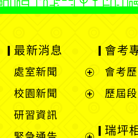
最新消息
會考
處室新聞
會考歷
展
校園新聞
歷屆段
開
展
研習資訊
選
開
瑞坪
緊急通告