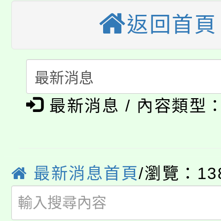
《TA101》溝通分析
返回首頁
桃園市115學年度學生
縣市「校園短影音徵選
程，歡迎學生輔導中心
「桃園市補助參觀特色
要點
門員」簡章及活動海報
心理、諮商輔導、社會
115年度「教育部表揚
展演活動實施計畫」
踴躍報名參加。
系所師生報名參加。
公告本校115學年度第1
義教育推展貢獻獎」
最新消息 / 內容類型
「2026金融保險知識
代理(課)教師甄選結果(
桃園市115學年度學生
車」活動
公告本校115學年度第
最新消息首頁
/瀏覽：13
生本土語及新住民語歌
公告本校115學年度第
代理(課)教師甄選結果(