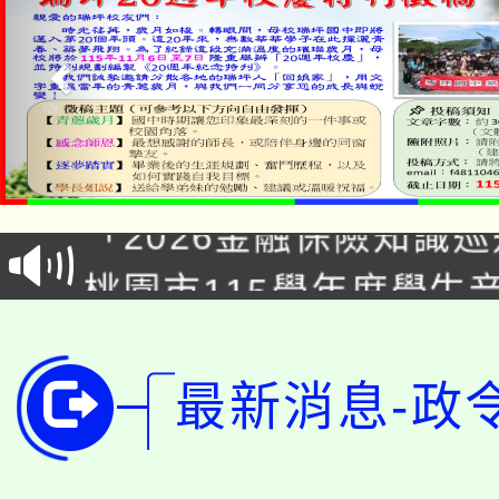
公告本校115學年度第1
「2026金融保險知識
代理(課)教師甄選結果(
桃園市115學年度學生
車」活動
公告本校115學年度第
生本土語及新住民語歌
公告本校115學年度第
代理(課)教師甄選結果(
最新消息-政
轉知中國文化大學推廣
代理(課)教師甄選結果(
轉知苗栗縣政府辦理11