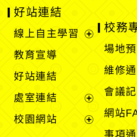
好站連結
校務
線上自主學習
展
場地預
教育宣導
開
維修通
好站連結
選
會議記
處室連結
單
展
網站F
校園網站
開
展
事項通