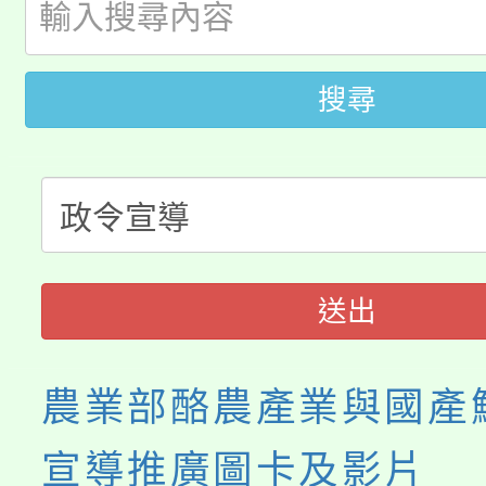
代理(課)教師甄選結果(
轉知苗栗縣政府辦理11
《TA101》溝通分析
搜尋
桃園市115學年度學生
縣市「校園短影音徵選
程，歡迎學生輔導中心
「桃園市補助參觀特色
要點
門員」簡章及活動海報
心理、諮商輔導、社會
115年度「教育部表揚
展演活動實施計畫」
踴躍報名參加。
系所師生報名參加。
「2026 ART TAIPE
義教育推展貢獻獎」
送出
博覽會」之「藝術教育
農業部酪農產業與國產
宣導推廣圖卡及影片