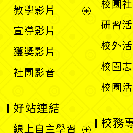
展
校園社
教學影片
選
開
展
研習活
宣導影片
單
選
開
校外活
獲獎影片
單
選
校園志
社團影音
單
校園活
好站連結
校務
線上自主學習