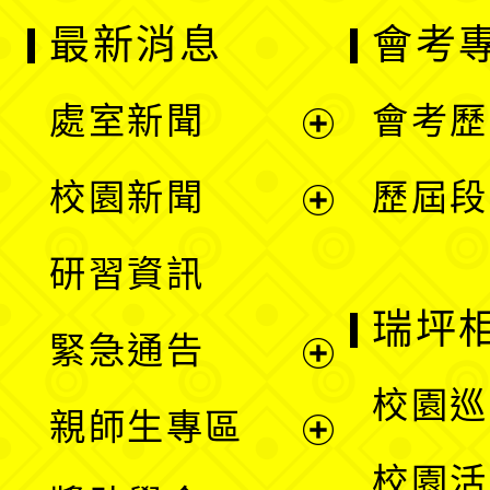
最新消息
會考
處室新聞
會考歷
展
校園新聞
歷屆段
開
展
研習資訊
選
開
瑞坪
緊急通告
單
選
展
校園巡
親師生專區
單
開
展
校園活