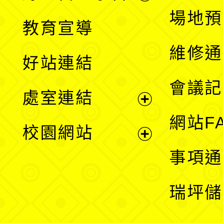
展
場地預
教育宣導
開
維修通
好站連結
選
會議記
處室連結
單
展
網站F
校園網站
開
展
事項通
選
開
瑞坪儲
單
選