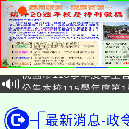
「2026金融保險知識
桃園市115學年度學生
車」活動
公告本校115學年度第
生本土語及新住民語歌
公告本校115學年度第
代理(課)教師甄選結果(
轉知中國文化大學推廣
代理(課)教師甄選結果(
最新消息-政
轉知苗栗縣政府辦理11