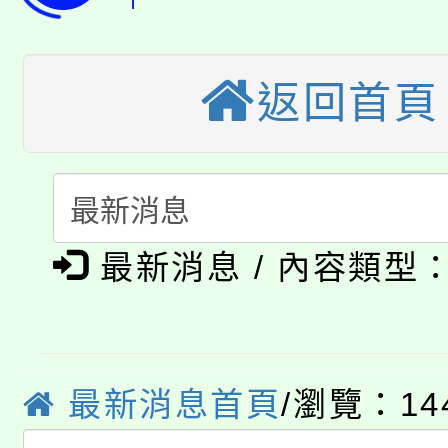
《TA101》溝通分析
桃園市115學年度學生
縣市「校園短影音徵選
程，歡迎學生輔導中心
「桃園市補助參觀特色
返回首頁
要點
門員」簡章及活動海報
心理、諮商輔導、社會
115年度「教育部表揚
展演活動實施計畫」
踴躍報名參加。
系所師生報名參加。
「2026 ART TAIPE
義教育推展貢獻獎」
「2026金融保險知識
博覽會」之「藝術教育
最新消息 / 內容類型
桃園市115學年度學生
車」活動
公告本校115學年度第
生本土語及新住民語歌
公告本校115學年度第
代理(課)教師甄選結果(
最新消息首頁
/瀏覽：14
轉知中國文化大學推廣