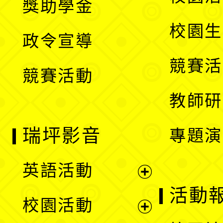
獎助學金
選
開
校園生
政令宣導
單
選
競賽活
競賽活動
單
教師研
瑞坪影音
專題演
英語活動
展
活動
校園活動
開