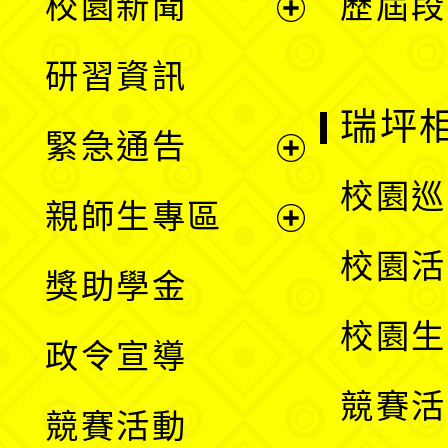
校園新聞
歷屆段
開
展
研習資訊
選
開
瑞坪
緊急通告
單
選
展
校園巡
親師生專區
單
開
展
校園活
獎助學金
選
開
校園生
政令宣導
單
選
競賽活
競賽活動
單