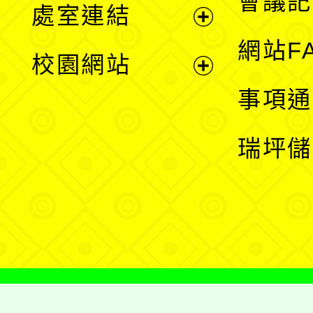
會議記
處室連結
單
展
網站F
校園網站
開
展
事項通
選
開
瑞坪儲
單
選
單