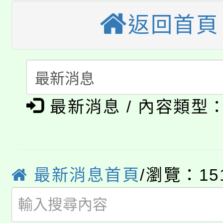
轉知苗栗縣政府辦理11
《TA101》溝通分析
返回首頁
桃園市115學年度學生
縣市「校園短影音徵選
程，歡迎學生輔導中心
「桃園市補助參觀特色
要點
門員」簡章及活動海報
心理、諮商輔導、社會
115年度「教育部表揚
展演活動實施計畫」
踴躍報名參加。
系所師生報名參加。
公告本校115學年度第1
義教育推展貢獻獎」
最新消息 / 內容類型
「2026金融保險知識
代理(課)教師甄選結果(
桃園市115學年度學生
車」活動
最新消息首頁
/瀏覽：15
公告本校115學年度第
生本土語及新住民語歌
公告本校115學年度第
代理(課)教師甄選結果(