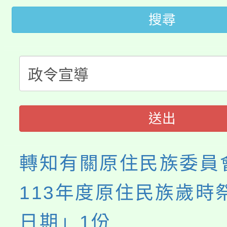
轉知中國文化大學推廣
代理(課)教師甄選結果(
搜尋
轉知苗栗縣政府辦理11
《TA101》溝通分析
桃園市115學年度學生
縣市「校園短影音徵選
程，歡迎學生輔導中心
「桃園市補助參觀特色
要點
門員」簡章及活動海報
心理、諮商輔導、社會
115年度「教育部表揚
展演活動實施計畫」
踴躍報名參加。
系所師生報名參加。
送出
義教育推展貢獻獎」
轉知有關原住民族委員
113年度原住民族歲時
日期」1份