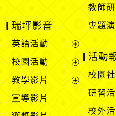
教師研
瑞坪影音
專題演
英語活動
展
活動
校園活動
開
展
校園社
教學影片
選
開
展
研習活
宣導影片
單
選
開
校外活