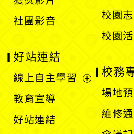
獲獎影片
單
選
校園志
社團影音
單
校園活
好站連結
校務
線上自主學習
展
場地預
教育宣導
開
維修通
好站連結
選