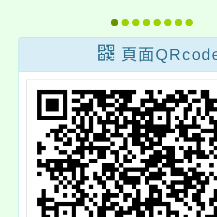
宣
「親
看
區
別
頁面QRcod
章
1