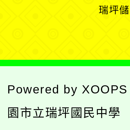
選
開
瑞坪儲
單
選
單
Powered by
XOOPS
園市立瑞坪國民中學