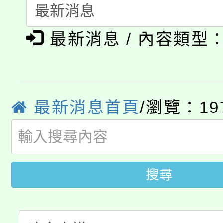
要點
門員」簡章及活動海報
心理、諮商輔導、社會
淨零綠領人才培育課程
展演活動實施計畫」
踴躍報名參加。
系所師生報名參加。
最新消息 / 內容類型
公告本校115學年度第1
「2026金融保險知識
代理(課)教師甄選結果(
桃園市115學年度學生
車」活動
最新消息首頁
/瀏覽：19
公告本校115學年度第
生本土語及新住民語歌
公告本校115學年度第
代理(課)教師甄選結果(
轉知中國文化大學推廣
代理(課)教師甄選結果(
搜尋
轉知苗栗縣政府辦理11
《TA101》溝通分析