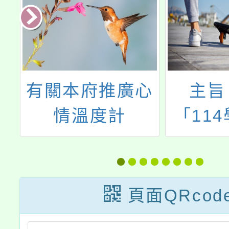
心
主旨：檢送
有關內
「114學年度基
署辦理
篩
北區免試入學服
「新住
請
務學習時數認證
用資訊
及轉換採計原
費資訊
頁面QRcod
則」1份，請查
活動，