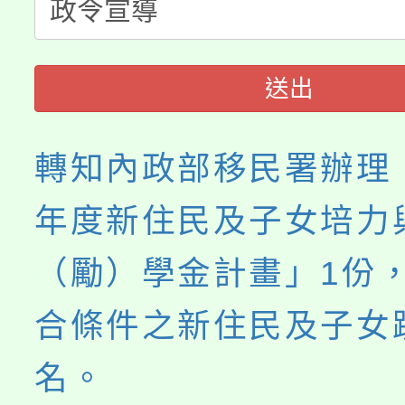
桃園市115學年度學生
縣市「校園短影音徵選
程，歡迎學生輔導中心
「桃園市補助參觀特色
要點
門員」簡章及活動海報
心理、諮商輔導、社會
送出
展演活動實施計畫」
踴躍報名參加。
系所師生報名參加。
轉知內政部移民署辦理「
年度新住民及子女培力
（勵）學金計畫」1份
合條件之新住民及子女
名。