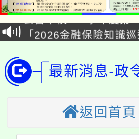
公告本校115學年度第1
「2026金融保險知識
代理(課)教師甄選結果(
桃園市115學年度學生
車」活動
公告本校115學年度第
生本土語及新住民語歌
最新消息-政
公告本校115學年度第
代理(課)教師甄選結果(
轉知中國文化大學推廣
代理(課)教師甄選結果(
轉知苗栗縣政府辦理11
《TA101》溝通分析
返回首頁
桃園市115學年度學生
縣市「校園短影音徵選
程，歡迎學生輔導中心
「桃園市補助參觀特色