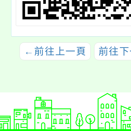
←
前往上一頁
前往下