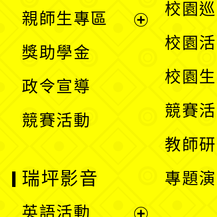
展
校園巡
親師生專區
單
開
展
校園活
獎助學金
選
開
校園生
政令宣導
單
選
競賽活
競賽活動
單
教師研
瑞坪影音
專題演
英語活動