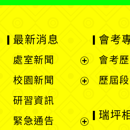
最新消息
會考
處室新聞
會考歷
展
校園新聞
歷屆段
開
展
研習資訊
選
開
瑞坪
緊急通告
單
選