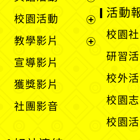
展
活動
校園活動
開
展
校園社
教學影片
選
開
展
研習活
宣導影片
單
選
開
校外活
獲獎影片
單
選
校園志
社團影音
單
校園活