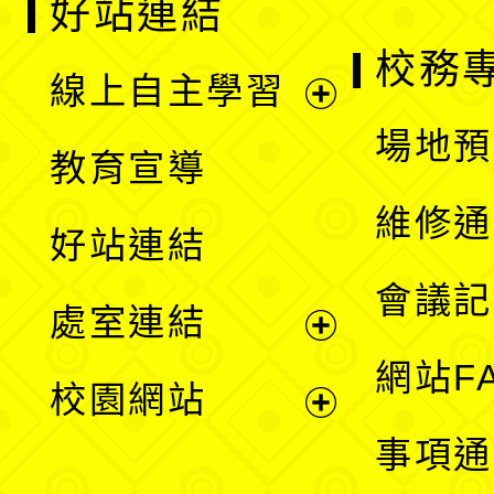
好站連結
校務
線上自主學習
展
場地預
教育宣導
開
維修通
好站連結
選
會議記
處室連結
單
展
網站F
校園網站
開
展
事項通