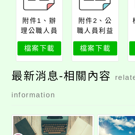
附件1、辦
附件2、公
理公職人員
職人員利益
利益衝突迴
衝突迴避法
檔案下載
檔案下載
避法第14條
第14條案例
規定之身分
問答
事前揭露及
最新消息-相關內容
relat
事後公開作
業流程圖
information