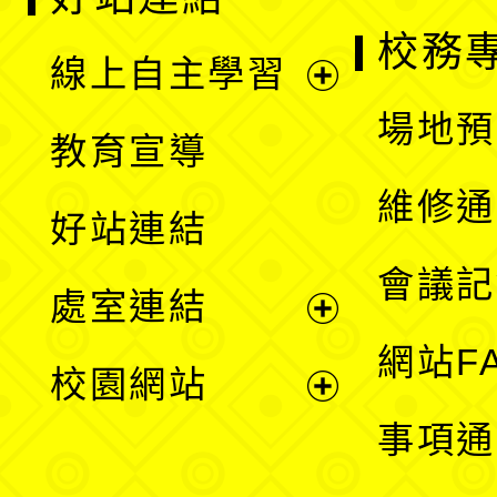
校務
線上自主學習
展
場地預
教育宣導
開
維修通
好站連結
選
會議記
處室連結
單
展
網站F
校園網站
開
展
事項通
選