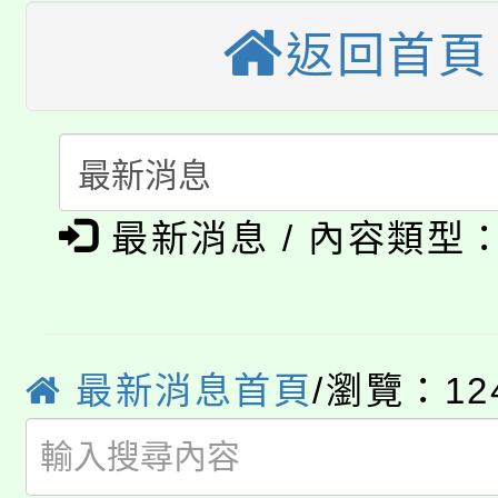
大園自造教育及科技中心
視費優惠，中低收入戶
返回首頁
大溪自造教育及科技中心
份教師增能研習
半價優惠，詳情可洽有
淨零綠生活教案入校路
份教師研習
者。
115年食農教育專業人
會
最新消息 / 內容類型
「本色祭」8/29、30
程
8/21下午1時於龍潭區
場熱烈登場!
YOUNG桃局內行報名
徵才活動。
最新消息首頁
/瀏覽：12
8月14至27日，桃園
局官網。
115年桃園市運動會8/1
開!