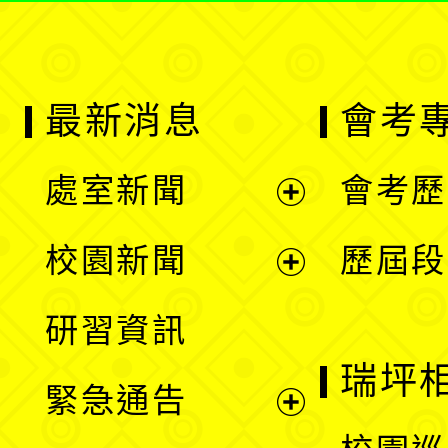
最新消息
會考
處室新聞
會考歷
展
校園新聞
歷屆段
開
展
研習資訊
選
開
瑞坪
緊急通告
單
選
展