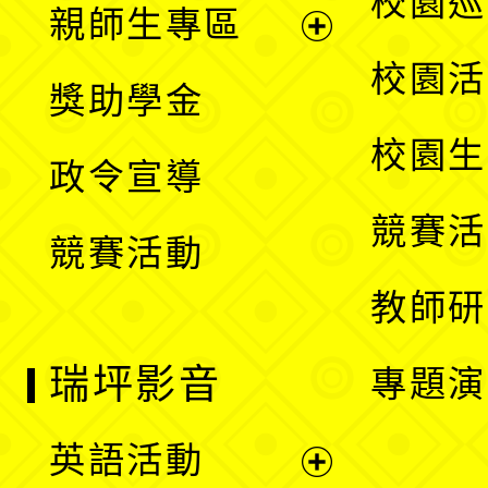
校園巡
親師生專區
單
開
展
校園活
獎助學金
選
開
校園生
政令宣導
單
選
競賽活
競賽活動
單
教師研
瑞坪影音
專題演
英語活動