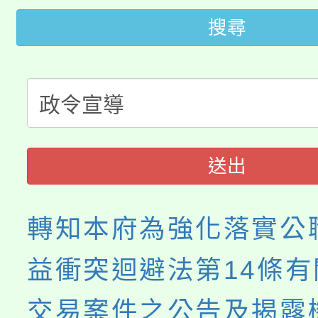
桃園市低收入戶享有免
田徑場及游泳池舉行。
搜尋
大園自造教育及科技中心
視費優惠，中低收入戶
大溪自造教育及科技中心
份教師增能研習
半價優惠，詳情可洽有
淨零綠生活教案入校路
份教師研習
者。
115年食農教育專業人
會
送出
程
轉知本府為強化落實公
益衝突迴避法第14條
交易案件之公告及揭露