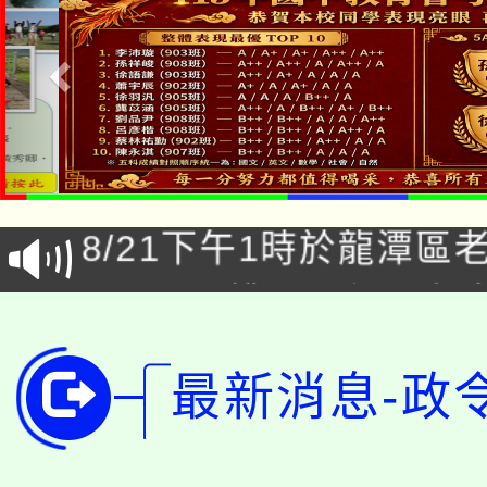
「本色祭」8/29、30
8/21下午1時於龍潭區
場熱烈登場!
YOUNG桃局內行報名
徵才活動。
8月14至27日，桃園
局官網。
最新消息-政
115年桃園市運動會8/1
開!
桃園市低收入戶享有免
田徑場及游泳池舉行。