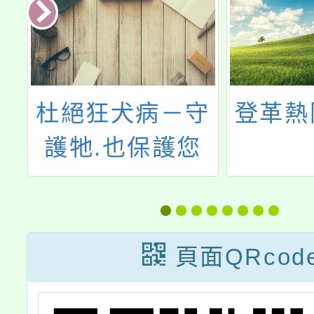
台
杜絕狂犬病－守
登革熱
會
護牠.也保護您
防
卷
頁面QRcod
殺