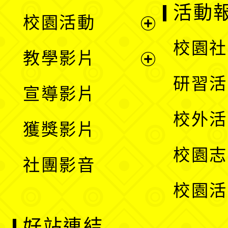
展
活動
校園活動
開
展
校園社
教學影片
選
開
展
研習活
宣導影片
單
選
開
校外活
獲獎影片
單
選
校園志
社團影音
單
校園活
好站連結