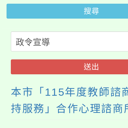
大園自造教育及科技中心
視費優惠，中低收入戶
搜尋
大溪自造教育及科技中心
份教師增能研習
半價優惠，詳情可洽有
淨零綠生活教案入校路
份教師研習
者。
115年食農教育專業人
會
送出
程
本市「115年度教師諮
持服務」合作心理諮商