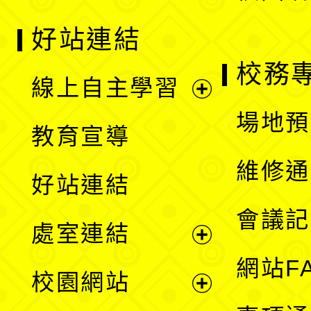
好站連結
校務
線上自主學習
展
場地預
教育宣導
開
維修通
好站連結
選
會議記
處室連結
單
展
網站F
校園網站
開