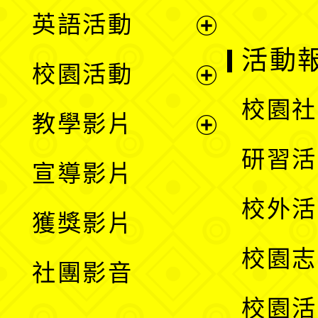
英語活動
展
活動
校園活動
開
展
校園社
教學影片
選
開
展
研習活
宣導影片
單
選
開
校外活
獲獎影片
單
選
校園志
社團影音
單
校園活