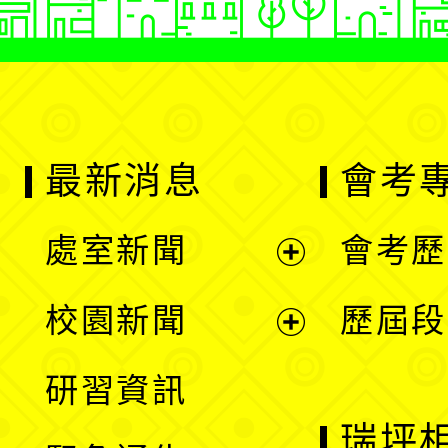
最新消息
會考
處室新聞
會考歷
展
校園新聞
歷屆段
開
展
研習資訊
選
開
瑞坪