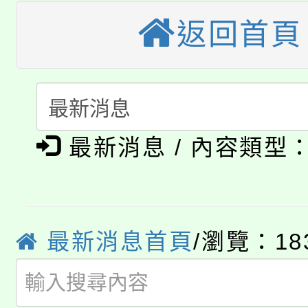
大溪自造教育及科技中心
份教師增能研習
半價優惠，詳情可洽有
返回首頁
淨零綠生活教案入校路
份教師研習
者。
115年食農教育專業人
會
「本色祭」8/29、30
程
最新消息 / 內容類型
8/21下午1時於龍潭區
場熱烈登場!
YOUNG桃局內行報名
徵才活動。
8月14至27日，桃園
局官網。
最新消息首頁
/瀏覽：18
115年桃園市運動會8/1
開!
桃園市低收入戶享有免
田徑場及游泳池舉行。