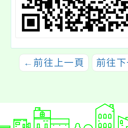
←
前往上一頁
前往下