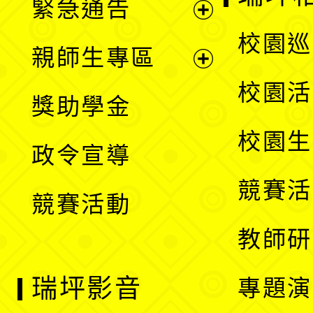
緊急通告
單
選
展
校園巡
親師生專區
單
開
展
校園活
獎助學金
選
開
校園生
政令宣導
單
選
競賽活
競賽活動
單
教師研
瑞坪影音
專題演