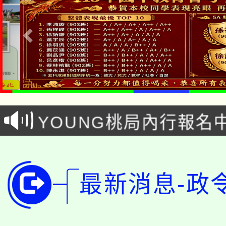
「本色祭」8/29、30
8/21下午1時於龍潭區
場熱烈登場!
YOUNG桃局內行報名
徵才活動。
8月14至27日，桃園
局官網。
115年桃園市運動會8/1
開!
最新消息-政
桃園市低收入戶享有免
田徑場及游泳池舉行。
大園自造教育及科技中心
視費優惠，中低收入戶