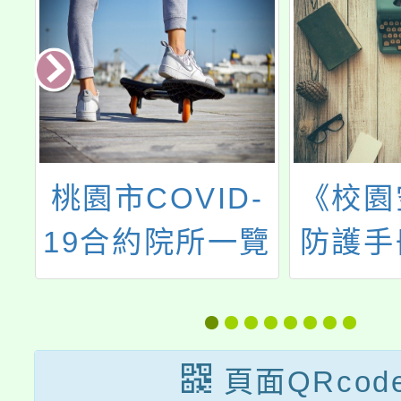
-
《校園空氣品質
轉知本
覽
防護手冊—小小
「桃園
偵探出動！》
檢
頁面QRcod