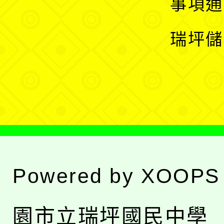
展
事項通
選
開
瑞坪儲
單
選
單
Powered by
XOOPS
園市立瑞坪國民中學