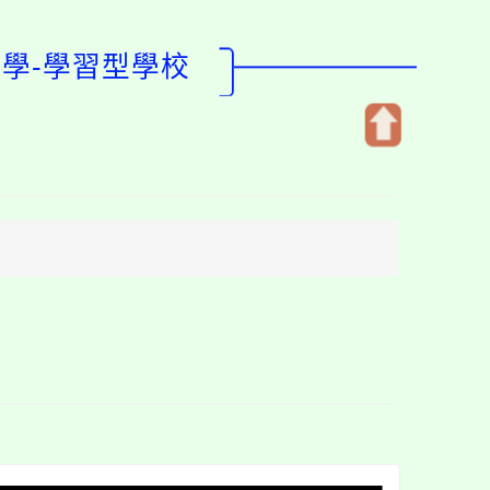
學-學習型學校
開
啟
上
方
區
塊