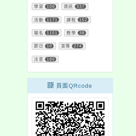
學習
109
資訊
337
活動
1171
課程
152
報名
1151
教學
38
節日
10
宣導
274
注意
180
頁面QRcode