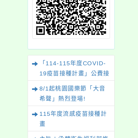
「114-115年度COVID-
19疫苗接種計畫」公費接
種對象擴大為「滿6個月
8/1起桃園國樂節「大音
以上尚未接種之民眾」措
希聲」熱烈登場!
施，延長至115年9月28
115年度流感疫苗接種計
日止
畫