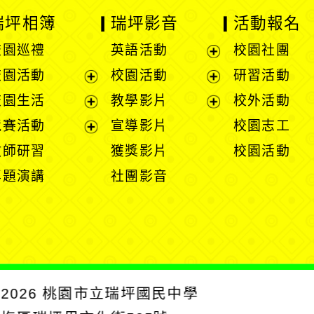
瑞坪相簿
瑞坪影音
活動報名
校園巡禮
英語活動
校園社團
展
校園活動
校園活動
研習活動
開
展
展
校園生活
教學影片
校外活動
選
開
開
展
展
競賽活動
宣導影片
校園志工
單
選
選
開
開
展
教師研習
獲獎影片
校園活動
單
單
選
選
開
專題演講
社團影音
單
單
選
單
2026
桃園市立瑞坪國民中學