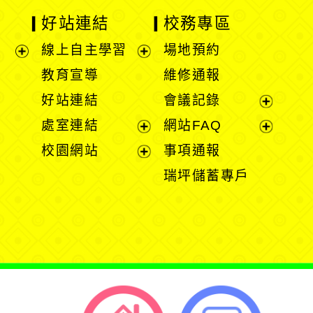
好站連結
校務專區
線上自主學習
場地預約
展
展
教育宣導
維修通報
開
開
好站連結
會議記錄
選
選
展
處室連結
網站FAQ
單
單
開
展
展
校園網站
事項通報
選
開
開
展
瑞坪儲蓄專戶
單
選
選
開
單
單
選
單