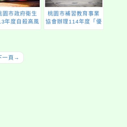
桃園市政府衛生
桃園市補習教育事業
有關
13年度自殺高風
協會辦理114年度「優
公布
自殺者遺族關懷
質補教、愛心關懷」
部分
計畫」服務流程
教育登階公益活動一
總統1
及通報單1份。
案
華
1130
下一頁
→
布