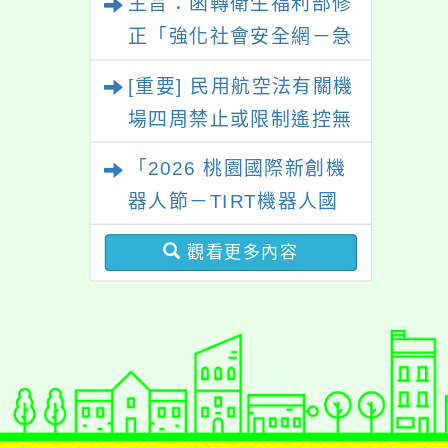
主旨：函轉衛生福利部修
正「強化社會安全網－急
難紓困實施方案」一案，
[重要] 民用航空法有關機
請參考運用，請查照。
場四周禁止或限制遙控無
人機飛航活動規定
「2026 桃園國際新創機
器人節－TIRT機器人國
際賽」活動資訊
觀看更多內容