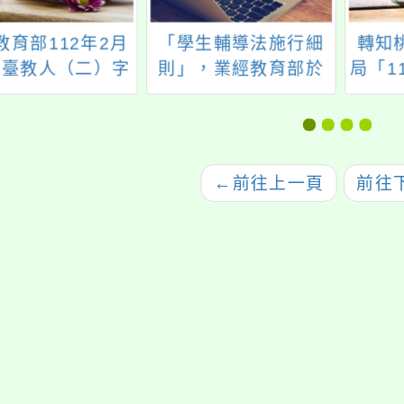
教育部112年2月
「學生輔導法施行細
轉知
以臺教人（二）字
則」，業經教育部於
局「1
24200024A 號令
中華民國114年6月17
險暨
發布之「公立各
日以臺教學（一）字
服務
校專任教師兼職
第1142802534A號令
圖
理原則」 一案
修正發布，茲檢送發
←
前往上一頁
前往
布令影本及修正條文
各1份，請查照。