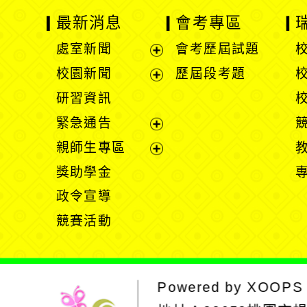
最新消息
會考專區
處室新聞
會考歷屆試題
展
校園新聞
歷屆段考題
開
展
研習資訊
選
開
緊急通告
單
選
展
親師生專區
單
開
展
獎助學金
選
開
政令宣導
單
選
競賽活動
單
Powered by
XOOPS