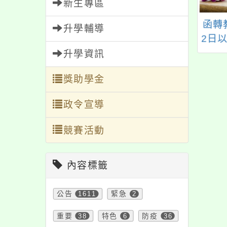
新生專區
知衛生福利部布建
HPV疫苗校園衛教影
函轉
升學輔導
提供之心理健康服
片
2日
資源一案，歡迎多
第11
升學資訊
加宣導運用。
修正
獎助學金
級學
處
政令宣導
競賽活動
內容標籤
公告
1611
緊急
2
重要
38
特色
6
防疫
36